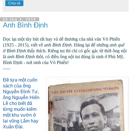
Chia sẻ
25 thg 2, 2019
Anh Bình Định
Đọc lại một tùy bút rất hay và dễ thương của nhà văn Võ Phiến
(1925 - 2015), viết về
anh Bình Định
. Đăng lại để những
anh quê
ở Bình Định
thấy thích. Riêng tui thì chỉ có gốc gác từ thời ông nội
là
anh Bình Định
thôi, có điều ông nội tui đúng là sinh ở Phù Mỹ,
Bình Định - nơi sinh của Võ Phiến!
-----
Ðề tựa một cuốn
sách của ông
Nguyễn Ðình Tư,
ông Nguyễn Hiến
Lê cho biết đã
từng muốn kiếm
một khu vườn ở
lại vũng Lắm hay
Xuân Đài.