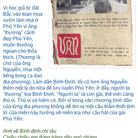
Vị học giả từ đất
Bắc vào toan mua
vườn làm nhà ở
Phú Yên vì ông
"thương" cảnh
đẹp Phú Yên,
muốn thưởng
ngoạn cho thỏa
thích. (
Thương
là
chữ của ông
Nguyễn, nhại một
tiếng trong ca dao
địa phương). Làm dân Bình Định, tôi có hơn ông Nguyễn
thêm một lý do nữa để lưu luyến Phú Yên: ở đây, người ta
"thương" trai Bình Định. "Người ta" là con gái, thế mới càng
thú vị. Thú vị và hiếm có. Bởi vì trong văn chương bình dân
của từng địa phương không dễ tìm ra một câu thắm thiết tình
tứ của miền này hướng về miền kia như câu hát của gái
Phú Yên:
Anh về Bình định chi lâu
Chiều chiều em đứng hàng dâu ngó chừng.