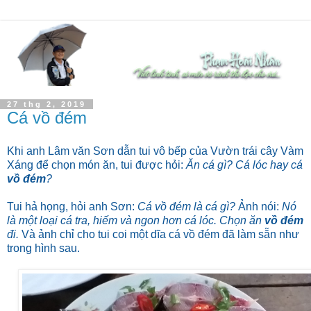
27 thg 2, 2019
Cá vồ đém
Khi anh Lâm văn Sơn dẫn tui vô bếp của Vườn trái cây Vàm
Xáng để chọn món ăn, tui được hỏi:
Ăn cá gì? Cá lóc hay cá
vồ đém
?
Tui hả họng, hỏi anh Sơn:
Cá vồ đém là cá gì?
Ảnh nói:
Nó
là một loại cá tra, hiếm và ngon hơn cá lóc. Chọn ăn
vồ đém
đi.
Và ảnh chỉ cho tui coi một dĩa cá vồ đém đã làm sẵn như
trong hình sau.