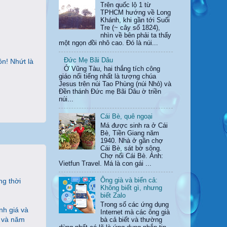
Trên quốc lộ 1 từ
TPHCM hướng về Long
Khánh, khi gần tới Suối
Tre (~ cây số 1824),
nhìn về bên phải ta thấy
một ngọn đồi nhô cao. Đó là núi...
Đức Mẹ Bãi Dâu
n! Nhứt là
Ở Vũng Tàu, hai thắng tích công
giáo nổi tiếng nhất là tượng chúa
Jesus trên núi Tao Phùng (núi Nhỏ) và
Đền thánh Đức mẹ Bãi Dâu ờ triền
núi...
Cái Bè, quê ngoại
Má được sinh ra ở Cái
Bè, Tiền Giang năm
1940. Nhà ở gần chợ
Cái Bè, sát bờ sông.
Chợ nổi Cái Bè. Ảnh:
Vietfun Travel. Má là con gái ...
ng thời
Ông già và biển cả:
Không biết gì, nhưng
biết Zalo
Trong số các ứng dụng
nh giá và
Internet mà các ông già
c và năm
bà cả biết và thường