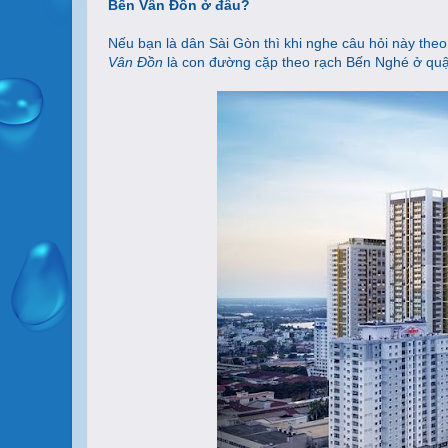
Bến Vân Đồn ở đâu?
Nếu bạn là dân Sài Gòn thì khi nghe câu hỏi này theo
Vân Đồn
là con đường cặp theo rạch Bến Nghé ở quậ