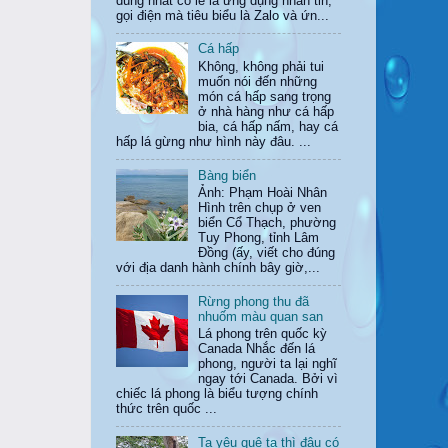
dùng nhất có lẽ là ứng dụng nhắn tin,
gọi điện mà tiêu biểu là Zalo và ứn...
Cá hấp
Không, không phải tui
muốn nói đến những
món cá hấp sang trọng
ở nhà hàng như cá hấp
bia, cá hấp nấm, hay cá
hấp lá gừng như hình này đâu. ...
Bàng biển
Ảnh: Phạm Hoài Nhân
Hình trên chụp ở ven
biển Cổ Thạch, phường
Tuy Phong, tỉnh Lâm
Đồng (ấy, viết cho đúng
với địa danh hành chính bây giờ,...
Rừng phong thu đã
nhuốm màu quan san
Lá phong trên quốc kỳ
Canada Nhắc đến lá
phong, người ta lại nghĩ
ngay tới Canada. Bởi vì
chiếc lá phong là biểu tượng chính
thức trên quốc ...
Ta yêu quê ta thì đâu có