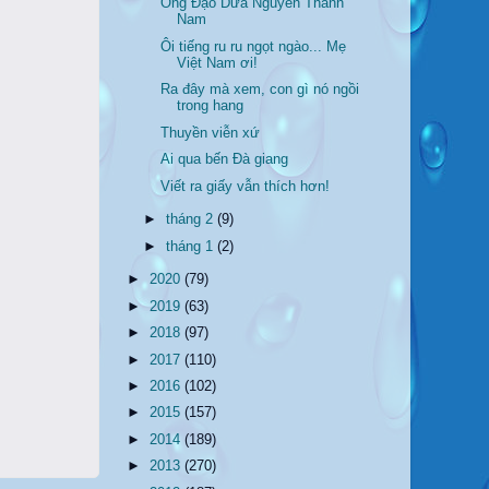
Ông Đạo Dừa Nguyễn Thành
Nam
Ôi tiếng ru ru ngọt ngào... Mẹ
Việt Nam ơi!
Ra đây mà xem, con gì nó ngồi
trong hang
Thuyền viễn xứ
Ai qua bến Đà giang
Viết ra giấy vẫn thích hơn!
►
tháng 2
(9)
►
tháng 1
(2)
►
2020
(79)
►
2019
(63)
►
2018
(97)
►
2017
(110)
►
2016
(102)
►
2015
(157)
►
2014
(189)
►
2013
(270)