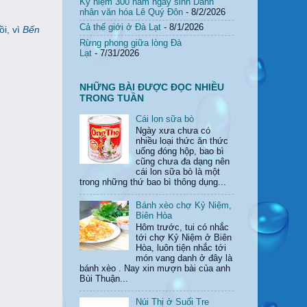
Kỷ niệm 300 năm ngày sinh Danh
nhân văn hóa Lê Quý Đôn
- 8/2/2026
Cả thế giới ở Đà Lạt
- 8/1/2026
ồi, vì
Bến
Rừng phong giữa lòng Đà
Lạt
- 7/31/2026
NHỮNG BÀI ĐƯỢC ĐỌC NHIỀU
TRONG TUẦN
Cái lon sữa bò
Ngày xưa chưa có
nhiều loại thức ăn thức
uống đóng hộp, bao bì
cũng chưa đa dạng nên
cái lon sữa bò là một
trong những thứ bao bì thông dụng...
Bánh xèo chợ Kỷ Niệm,
Biên Hòa
Hôm trước, tui có nhắc
tới chợ Kỷ Niệm ở Biên
Hòa, luôn tiện nhắc tới
món vang danh ở đây là
bánh xèo . Nay xin mượn bài của anh
Bùi Thuận...
Núi Thị ở Suối Tre