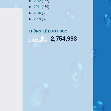
►
2012
(187)
►
2011
(150)
►
2010
(56)
►
2009
(3)
THỐNG KÊ LƯỢT ĐỌC
2,754,993