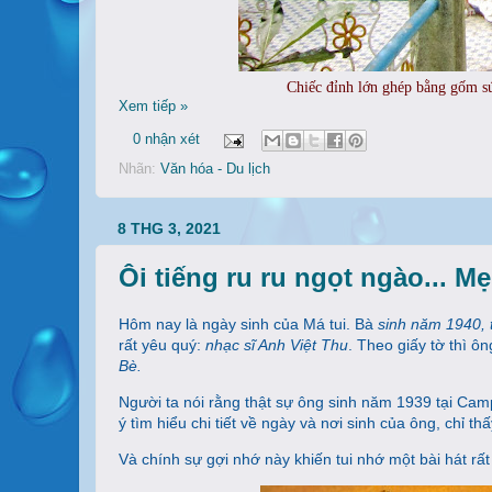
Chiếc đỉnh lớn ghép bằng gốm s
Xem tiếp »
0 nhận xét
Nhãn:
Văn hóa - Du lịch
8 THG 3, 2021
Ôi tiếng ru ru ngọt ngào... Mẹ
Hôm nay là ngày sinh của Má tui. Bà
sinh năm 1940, 
rất yêu quý:
nhạc sĩ Anh Việt Thu
. Theo giấy tờ thì ô
Bè.
Người ta nói rằng thật sự ông sinh năm 1939 tại Camp
ý tìm hiểu chi tiết về ngày và nơi sinh của ông, chỉ t
Và chính sự gợi nhớ này khiến tui nhớ một bài hát rấ