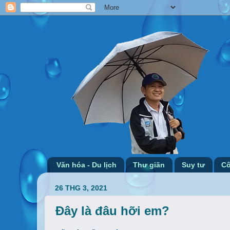
Văn hóa - Du lịch
Thư giãn
Suy tư
Cô
26 THG 3, 2021
Đây là đâu hỡi em?