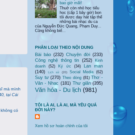
bao giờ mất!
Thuở còn nhỏ học tiểu
học (cấp 1 bây giờ) bọn
tôi được dạy hát tập thể
những bài nhạc du ca
của Nguyễn Đức Quang, Phạm Duy...
Cũng không biế...
PHÂN LOẠI THEO NỘI DUNG
Bài báo
(232)
Chuyện đời
(233)
Công nghệ thông tin
(252)
Kinh
Lan man
doanh
(52)
Ký ức
(34)
(140)
Social Media
(62)
Lịch sử
(20)
Suy tư
(270)
Thơ -
Theo dòng
(81)
Văn - Nhạc
(181)
Thư giãn
(395)
Văn hóa - Du lịch
(981)
 sĩ mà mình
0, tại Cái
TÔI LÀ AI, LÀ AI, MÀ YÊU QUÁ
ĐỜI NÀY?
i không có
Xem hồ sơ hoàn chỉnh của tôi