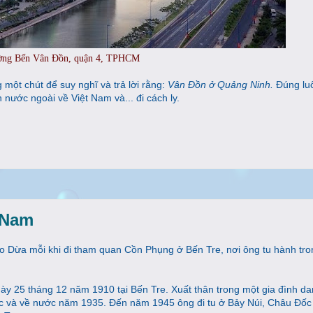
ng Bến Vân Đồn, quận 4, TPHCM
một chút để suy nghĩ và trả lời rằng:
Vân Đồn ở Quảng Ninh.
Đúng luô
 nước ngoài về Việt Nam và... đi cách ly.
 Nam
o Dừa mỗi khi đi tham quan Cồn Phụng ở Bến Tre, nơi ông tu hành tro
y 25 tháng 12 năm 1910 tại Bến Tre. Xuất thân trong một gia đình da
 học và về nước năm 1935. Đến năm 1945 ông đi tu ở Bảy Núi, Châu Đố