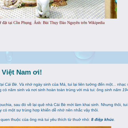
ứ đặt tại Cồn Phụng. Ảnh: Bùi Thụy Đào Nguyên trên Wikipedia
 Việt Nam ơi!
tại Cái Bè
. Và nhớ ngày sinh của Má, tui lại liên tưởng đến một... nhạc
ng có năm sinh và nơi sinh hoàn toàn trùng với má tui: ông
sinh năm 194
uchia, sau đó về lại quê nhà Cái Bè mới làm khai sinh. Nhưng thôi, tu
hấy có một sự trùng hợp khiến dễ nhớ nên nhắc vậy thôi.
t quen thuộc của ông mà tui yêu thích từ thuở nhỏ:
8 điệp khúc
.