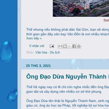
Đườ
Thế nhưng nếu không phải dân Sài Gòn, bạn sẽ dừng 
thời gian gần đây
sân bay Vân Đồn
là nơi nhiều khách
Xem tiếp »
0 nhận xét
Nhãn:
Văn hóa - Du lịch
25 THG 3, 2021
Ông Đạo Dừa Nguyễn Thành
Thế hệ ngày nay có lẽ chỉ còn nghe nhắc đến ông Đạ
gian dài và xây dựng nên nhiều cơ sở thờ phụng.
Ông Đạo Dừa tên thật là Nguyễn Thành Nam, sinh ngà
giàu có, ông du học tại Pháp, tốt nghiệp kỹ sư hóa