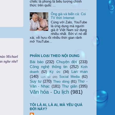
chiếc lá phong là biểu tượng chính
thức trên quốc ...
Ông già và biển cả: Coi
TV thời Internet
Cùng với Zalo, YouTube
là ứng dụng mà người
già ở Việt Nam sử dụng
nhiều nhất. Bởi vì nó dễ
xài, về hưu rồi nhiều thời gian rảnh
mở YouTube...
PHÂN LOẠI THEO NỘI DUNG
 nào Michael
Bài báo
(232)
Chuyện đời
(233)
ạn nghe nhé!
Công nghệ thông tin
(252)
Kinh
Lan man
doanh
(52)
Ký ức
(34)
(140)
Social Media
(62)
Lịch sử
(20)
Suy tư
(270)
Thơ -
Theo dòng
(81)
Văn - Nhạc
(181)
Thư giãn
(395)
Văn hóa - Du lịch
(981)
TÔI LÀ AI, LÀ AI, MÀ YÊU QUÁ
ĐỜI NÀY?