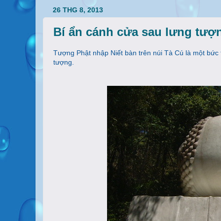
26 THG 8, 2013
Bí ẩn cánh cửa sau lưng tượ
Tượng Phật nhập Niết bàn trên núi Tà Cú là một bức 
tượng.