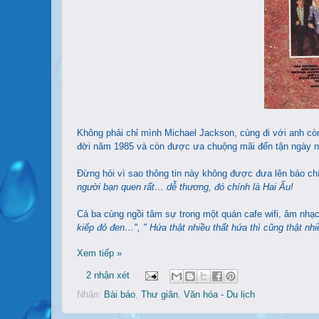
Không phải chỉ mình Michael Jackson, cùng đi với anh còn
đời năm 1985 và còn được ưa chuộng mãi đến tận ngày n
Đừng hỏi vì sao thông tin này không được đưa lên báo chí,
người bạn quen rất… dễ thương, đó chính là Hai Ẩu!
Cả ba cùng ngồi tâm sự trong một quán cafe wifi, âm nhạc
kiếp đỏ đen…", "
Hứa thật nhiều thất hứa thì cũng thật nh
Xem tiếp »
2 nhận xét
Nhãn:
Bài báo
,
Thư giãn
,
Văn hóa - Du lịch