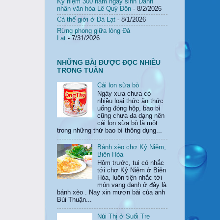
Kỷ niệm 300 năm ngày sinh Danh
nhân văn hóa Lê Quý Đôn
- 8/2/2026
Cả thế giới ở Đà Lạt
- 8/1/2026
Rừng phong giữa lòng Đà
Lạt
- 7/31/2026
NHỮNG BÀI ĐƯỢC ĐỌC NHIỀU
TRONG TUẦN
Cái lon sữa bò
Ngày xưa chưa có
nhiều loại thức ăn thức
uống đóng hộp, bao bì
cũng chưa đa dạng nên
cái lon sữa bò là một
trong những thứ bao bì thông dụng...
Bánh xèo chợ Kỷ Niệm,
Biên Hòa
Hôm trước, tui có nhắc
tới chợ Kỷ Niệm ở Biên
Hòa, luôn tiện nhắc tới
món vang danh ở đây là
bánh xèo . Nay xin mượn bài của anh
Bùi Thuận...
Núi Thị ở Suối Tre