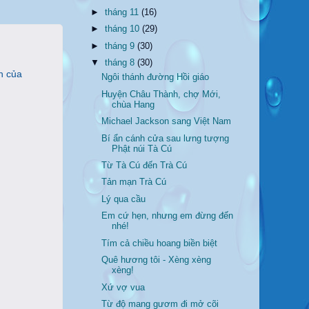
►
tháng 11
(16)
►
tháng 10
(29)
►
tháng 9
(30)
▼
tháng 8
(30)
n của
Ngôi thánh đường Hồi giáo
Huyện Châu Thành, chợ Mới,
chùa Hang
Michael Jackson sang Việt Nam
Bí ẩn cánh cửa sau lưng tượng
Phật núi Tà Cú
Từ Tà Cú đến Trà Cú
Tản mạn Trà Cú
Lý qua cầu
Em cứ hẹn, nhưng em đừng đến
nhé!
Tím cả chiều hoang biền biệt
Quê hương tôi - Xèng xèng
xèng!
Xứ vợ vua
Từ độ mang gươm đi mở cõi