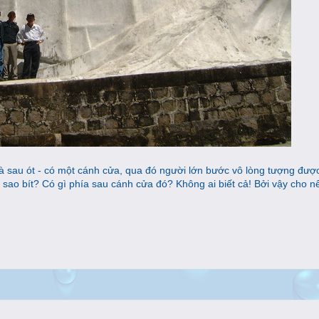
là sau ót - có một cánh cửa, qua đó người lớn bước vô lòng tượng đượ
i sao bít? Có gì phía sau cánh cửa đó? Không ai biết cả! Bởi vậy cho n