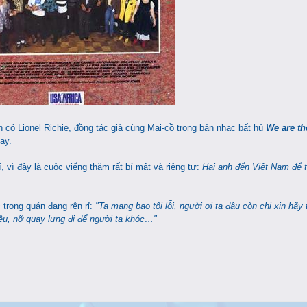
 có Lionel Richie, đồng tác giả cùng Mai-cồ trong bản nhạc bất hủ
We are th
ay.
 vì đây là cuộc viếng thăm rất bí mật và riêng tư:
Hai anh đến Việt Nam để 
 trong quán đang rên rỉ:
"Ta mang bao tội lỗi, người ơi ta đâu còn chi xin hãy 
iều, nỡ quay lưng đi để người ta khóc…"