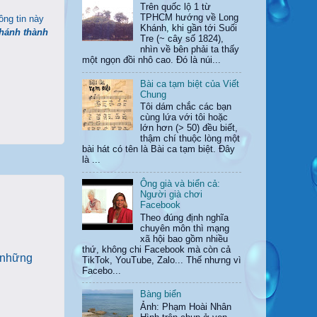
Trên quốc lộ 1 từ
TPHCM hướng về Long
ông tin này
Khánh, khi gần tới Suối
khánh thành
Tre (~ cây số 1824),
nhìn về bên phải ta thấy
một ngọn đồi nhô cao. Đó là núi...
Bài ca tạm biệt của Viết
Chung
Tôi dám chắc các bạn
cùng lứa với tôi hoặc
lớn hơn (> 50) đều biết,
thậm chí thuộc lòng một
bài hát có tên là Bài ca tạm biệt. Đây
là ...
Ông già và biển cả:
Người già chơi
Facebook
Theo đúng định nghĩa
chuyên môn thì mạng
xã hội bao gồm nhiều
thứ, không chi Facebook mà còn cả
à những
TikTok, YouTube, Zalo... Thế nhưng vì
Facebo...
Bàng biển
Ảnh: Phạm Hoài Nhân