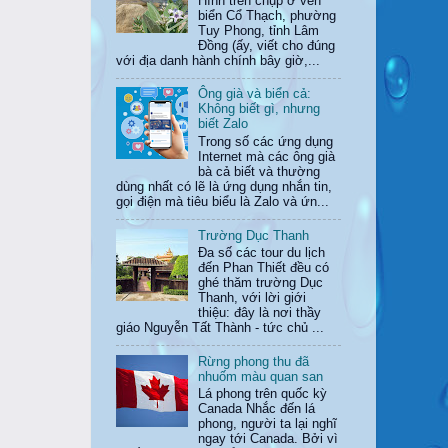
Hình trên chụp ở ven
biển Cổ Thạch, phường
Tuy Phong, tỉnh Lâm
Đồng (ấy, viết cho đúng
với địa danh hành chính bây giờ,...
Ông già và biển cả:
Không biết gì, nhưng
biết Zalo
Trong số các ứng dụng
Internet mà các ông già
bà cả biết và thường
dùng nhất có lẽ là ứng dụng nhắn tin,
gọi điện mà tiêu biểu là Zalo và ứn...
Trường Dục Thanh
Đa số các tour du lịch
đến Phan Thiết đều có
ghé thăm trường Dục
Thanh, với lời giới
thiệu: đây là nơi thầy
giáo Nguyễn Tất Thành - tức chủ ...
Rừng phong thu đã
nhuốm màu quan san
Lá phong trên quốc kỳ
Canada Nhắc đến lá
phong, người ta lại nghĩ
ngay tới Canada. Bởi vì