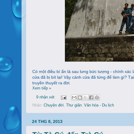
Có một điều bí ẩn là sau lưng bức tượng - chính xác 
cửa đã bị bít lại! Vậy cánh cửa đã từng để làm gì? Tạ
truyền thuyết ra đời.
Xem tiếp »
9 nhận xét
Nhãn:
Chuyện đời
,
Thư giãn
,
Văn hóa - Du lịch
24 THG 8, 2013