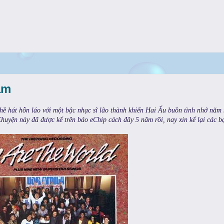
am
ề hát hỗn láo với một bậc nhạc sĩ lão thành khiến Hai Ẩu buồn tình nhớ năm
huyện này đã được kể trên báo eChip cách đây 5 năm rồi, nay xin kể lại các b