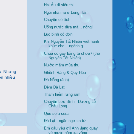
Hai Ẩu đi siêu thị
Ngôi nhà ma ở Long Hải
Chuyện cổ tích
Uống nước dừa mà... nóng!
Lục bình cô đơn
Khi Nguyễn Tất Nhiên viết hành
khúc cho... ngành g...
Chúa có gầy bằng ta chưa? (thơ
Nguyễn Tất Nhiên)
Nước mắm mùa thu
c. Nhưng...
Ghềnh Ráng & Quy Hòa
ên nhiều
Đà Nẵng (ảnh)
Đêm Đà Lạt
Thám hiểm rừng rậm
Chuyện Lưu Bình - Dương Lễ -
Châu Long
Que sera sera
Đà Lạt - ngẩn ngơ ca từ
Em dấu yêu ơi! Anh đang quay
về mười năm xa vắng...