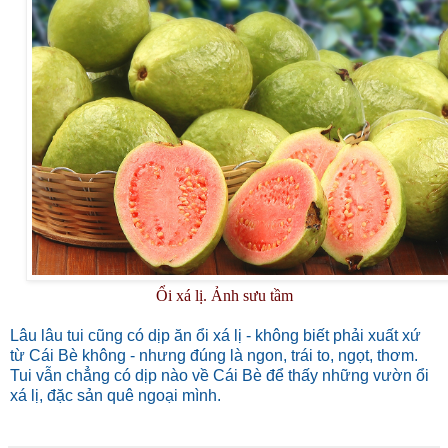
Ổi xá lị. Ảnh sưu tầm
Lâu lâu tui cũng có dịp ăn ổi xá lị - không biết phải xuất xứ
từ Cái Bè không - nhưng đúng là ngon, trái to, ngọt, thơm.
Tui vẫn chẳng có dịp nào về Cái Bè để thấy những vườn ổi
xá lị, đặc sản quê ngoại mình.