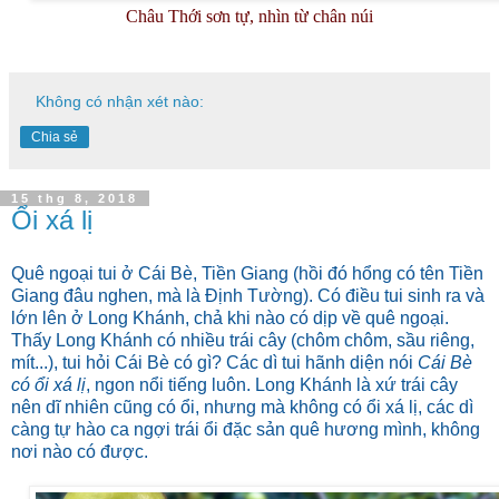
Châu Thới sơn tự, nhìn từ chân núi
Không có nhận xét nào:
Chia sẻ
15 thg 8, 2018
Ổi xá lị
Quê ngoại tui ở Cái Bè, Tiền Giang (hồi đó hổng có tên Tiền
Giang đâu nghen, mà là Định Tường). Có điều tui sinh ra và
lớn lên ở Long Khánh, chả khi nào có dịp về quê ngoại.
Thấy Long Khánh có nhiều trái cây (chôm chôm, sầu riêng,
mít...), tui hỏi Cái Bè có gì? Các dì tui hãnh diện nói
Cái Bè
có ổi xá lị
, ngon nổi tiếng luôn. Long Khánh là xứ trái cây
nên dĩ nhiên cũng có ổi, nhưng mà không có ổi xá lị, các dì
càng tự hào ca ngợi trái ổi đặc sản quê hương mình, không
nơi nào có được.