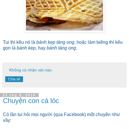
Tui thì kêu nó là
bánh kẹp tàng ong
, hoặc làm biếng thì kêu
gọn là
bánh kẹp
, hay
bánh tàng ong
.
Không có nhận xét nào:
Chia sẻ
22 thg 8, 2018
Chuyện con cá lóc
Có lần tui hỏi mọi người (qua Facebook) một chuyện như
vầy: