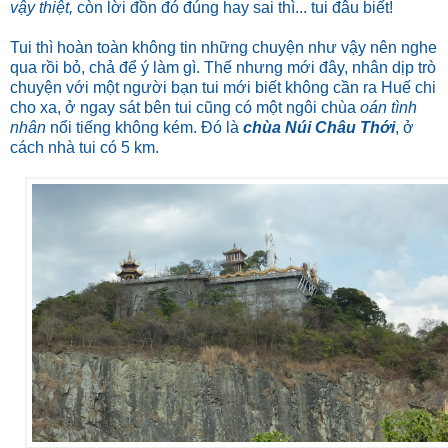
vậy thiệt,
còn lời đồn đó đúng hay sai thì... tui đâu biết!
Tui thì hoàn toàn không tin những chuyện như vậy nên nghe
qua rồi bỏ, chả để ý làm gì. Thế nhưng mới đây, nhân dịp trò
chuyện với một người bạn tui mới biết không cần ra Huế chi
cho xa, ở ngay sát bên tui cũng có một ngôi chùa
oán tình
nhân
nổi tiếng không kém. Đó là
chùa Núi Châu Thới
, ở
cách nhà tui có 5 km.