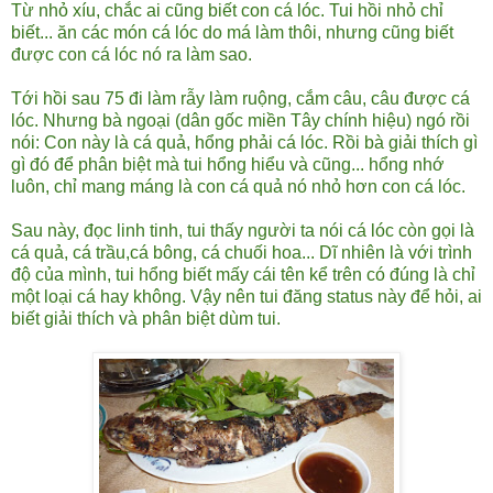
Từ nhỏ xíu, chắc ai cũng biết con cá lóc. Tui hồi nhỏ chỉ
biết... ăn các món cá lóc do má làm thôi, nhưng cũng biết
được con cá lóc nó ra làm sao.
Tới hồi sau 75 đi làm rẫy làm ruộng, cắm câu, câu được cá
lóc. Nhưng bà ngoại (dân gốc miền Tây chính hiệu) ngó rồi
nói: Con này là cá quả, hổng phải cá lóc. Rồi bà giải thích gì
gì đó để phân biệt mà tui hổng hiểu và cũng... hổng nhớ
luôn, chỉ mang máng là con cá quả nó nhỏ hơn con cá lóc.
Sau này, đọc linh tinh, tui thấy người ta nói cá lóc còn gọi là
cá quả, cá trầu,cá bông, cá chuối hoa... Dĩ nhiên là với trình
độ của mình, tui hổng biết mấy cái tên kể trên có đúng là chỉ
một loại cá hay không. Vậy nên tui đăng status này để hỏi, ai
biết giải thích và phân biệt dùm tui.