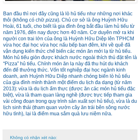
Ban đầu thì nơi đây cũng là lò hủ tiếu như những nơi khác
thôi (không có chữ
pizza
). Chủ cơ sở là ông Huỳnh Hữu
Hoài, 61 tuổi, cho biết là gia đình ông bắt đầu làm hủ tiếu từ
năm 1976, đến nay được hơn 40 năm. Cơ duyên mở ra khi
người con trai lớn của ông là
Huỳnh Hữu Diệp lên TPHCM
vừa học đại học vừa học nấu bếp ban đêm, khi về quê đã
vận dụng kiến thức chế biến các món ăn mới lạ từ hủ tiếu.
Món hủ tiếu giòn được khách nước ngoài thích thú đặt tên là
“Pizza” hủ tiếu. Chính món ăn lạ này đã thu hút du khách
đến để thưởng thức. Vốn tốt nghiệp đại học ngành kinh
doanh, anh Huỳnh Hữu Diệp nhanh chóng biến lò hủ tiếu
của gia đình mình thành một điểm du lịch đa dạng (từ năm
2013): vừa là du lịch ẩm thực (được ăn các món hủ tiếu đặc
biệt), vừa là tham quan làng nghề (được trực tiếp tham gia
vài công đoạn trong quy trình sản xuất sợi hủ tiếu), vừa là du
lịch sinh thái (tham quan vườn cây ăn trái bên sông nước
hữu tình), lại là điểm mua sắm quà lưu niệm nữa.
Không có nhận xét nào: