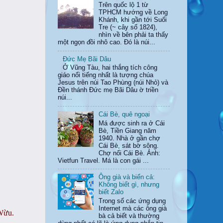
Trên quốc lộ 1 từ
TPHCM hướng về Long
Khánh, khi gần tới Suối
Tre (~ cây số 1824),
nhìn về bên phải ta thấy
một ngọn đồi nhô cao. Đó là núi...
Đức Mẹ Bãi Dâu
Ở Vũng Tàu, hai thắng tích công
giáo nổi tiếng nhất là tượng chúa
Jesus trên núi Tao Phùng (núi Nhỏ) và
Đền thánh Đức mẹ Bãi Dâu ờ triền
núi...
Cái Bè, quê ngoại
Má được sinh ra ở Cái
Bè, Tiền Giang năm
1940. Nhà ở gần chợ
Cái Bè, sát bờ sông.
Chợ nổi Cái Bè. Ảnh:
Vietfun Travel. Má là con gái ...
Ông già và biển cả:
Không biết gì, nhưng
biết Zalo
Trong số các ứng dụng
Internet mà các ông già
 Wừu.
bà cả biết và thường