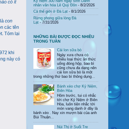
Kỷ niệm 300 năm ngày sinh Danh
ào có ít
nhân văn hóa Lê Quý Đôn
- 8/2/2026
Cả thế giới ở Đà Lạt
- 8/1/2026
Rừng phong giữa lòng Đà
 là
con
Lạt
- 7/31/2026
ôn các tên
t. Tóm lại
NHỮNG BÀI ĐƯỢC ĐỌC NHIỀU
TRONG TUẦN
Cái lon sữa bò
972 khi
Ngày xưa chưa có
ờng này có
nhiều loại thức ăn thức
uống đóng hộp, bao bì
cũng chưa đa dạng nên
cái lon sữa bò là một
trong những thứ bao bì thông dụng...
Bánh xèo chợ Kỷ Niệm,
Biên Hòa
Hôm trước, tui có nhắc
tới chợ Kỷ Niệm ở Biên
Hòa, luôn tiện nhắc tới
món vang danh ở đây là
bánh xèo . Nay xin mượn bài của anh
Bùi Thuận...
Núi Thị ở Suối Tre