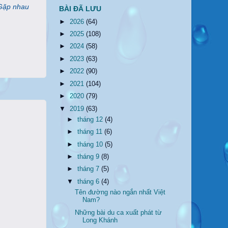
Gặp nhau
BÀI ĐÃ LƯU
►
2026
(64)
►
2025
(108)
►
2024
(58)
►
2023
(63)
►
2022
(90)
►
2021
(104)
►
2020
(79)
▼
2019
(63)
►
tháng 12
(4)
►
tháng 11
(6)
►
tháng 10
(5)
►
tháng 9
(8)
►
tháng 7
(5)
▼
tháng 6
(4)
Tên đường nào ngắn nhất Việt
Nam?
Những bài du ca xuất phát từ
Long Khánh