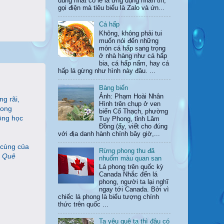
dùng nhất có lẽ là ứng dụng nhắn tin,
gọi điện mà tiêu biểu là Zalo và ứn...
Cá hấp
Không, không phải tui
muốn nói đến những
món cá hấp sang trọng
ở nhà hàng như cá hấp
bia, cá hấp nấm, hay cá
hấp lá gừng như hình này đâu. ...
Bàng biển
Ảnh: Phạm Hoài Nhân
g rãi,
Hình trên chụp ở ven
Long
biển Cổ Thạch, phường
ông học
Tuy Phong, tỉnh Lâm
Đồng (ấy, viết cho đúng
với địa danh hành chính bây giờ,...
 cùng của
Rừng phong thu đã
à
Quê
nhuốm màu quan san
Lá phong trên quốc kỳ
Canada Nhắc đến lá
phong, người ta lại nghĩ
ngay tới Canada. Bởi vì
chiếc lá phong là biểu tượng chính
thức trên quốc ...
Ta yêu quê ta thì đâu có