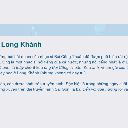
ừ Long Khánh
ững bài hát du ca của nhạc sĩ Bùi Công Thuấn đã được phổ biến rất rộn
. Ông là một nhạc sĩ nổi tiếng của cả nước, nhưng nổi tiếng nhất là ở 
là
anh,
là
thầy
chớ ít kêu
ông Bùi Công Thuấn.
Kêu
anh,
vì em gái của 
dạy học ở Long Khánh (nhưng không có dạy tui).
ào, còn được phát trên truyền hình. Đặc biệt là trong những ngày cuối
g xuyên trên đài truyền hình Sài Gòn, là bài
Đến với quê hương tôi
v