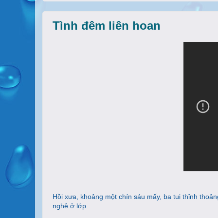
Tình đêm liên hoan
Hồi xưa, khoảng một chín sáu mấy, ba tui thỉnh thoản
nghệ ở lớp.