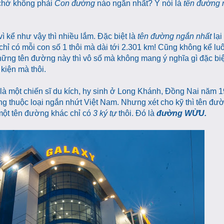
chớ không phải
Con đường
nào ngắn nhất? Ý nói là
tên đường n
ì kể như vậy thì nhiều lắm. Đặc biệt là
tên đường ngắn nhất
lại
chỉ có mỗi con số 1 thôi mà dài tới 2.301 km! Cũng không kể lu
hững tên đường này thì vô số mà không mang ý nghĩa gì đặc biệ
kiện mà thôi.
 là một chiến sĩ du kích, hy sinh ở Long Khánh, Đồng Nai năm 1
cũng thuộc loại ngắn nhứt Việt Nam. Nhưng xét cho kỹ thì tên đư
 một tên đường khác chỉ có
3 ký tự
thôi. Đó là
đường WỪU.