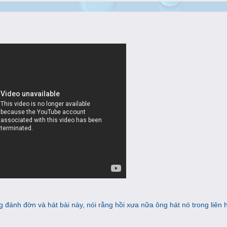
g đánh đờn và hát bài này, nói rằng hồi xưa nữa ông hát nó trong liên