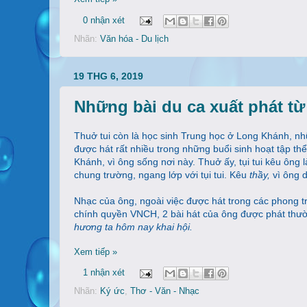
0 nhận xét
Nhãn:
Văn hóa - Du lịch
19 THG 6, 2019
Những bài du ca xuất phát t
Thuở tui còn là học sinh Trung học ở Long Khánh, nh
được hát rất nhiều trong những buổi sinh hoạt tập thể
Khánh, vì ông sống nơi này. Thuở ấy, tụi tui kêu ông 
chung trường, ngang lớp với tụi tui. Kêu
thầy,
vì ông 
Nhạc của ông, ngoài việc được hát trong các phong tr
chính quyền VNCH, 2 bài hát của ông được phát thườn
hương ta hôm nay khai hội.
Xem tiếp »
1 nhận xét
Nhãn:
Ký ức
,
Thơ - Văn - Nhạc