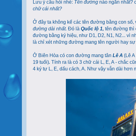
Lưu ý câu hỏi nhé:
Tên đường
nào ngắn nhất? 
chữ cái nhất?
Ở đây ta không kể các tên đường bằng con số, v
đường dài nhất.
Đó là
Quốc lộ 1,
tên đường thì 
đường bằng ký hiệu, như D1, D2, N1, N2... vì n
là chỉ xét những đường mang tên người hay sự 
Ở Biên Hòa có con đường mang tân
Lê A
(Lê A
19 tuổi)
.
Tính ra là có 3 chữ cái L, E, A - chắc 
4 ký tự L, E, dấu cách, A. Như vậy vẫn dài hơn