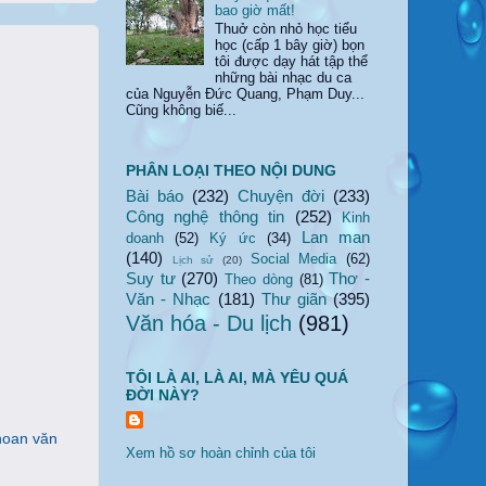
bao giờ mất!
Thuở còn nhỏ học tiểu
học (cấp 1 bây giờ) bọn
tôi được dạy hát tập thể
những bài nhạc du ca
của Nguyễn Đức Quang, Phạm Duy...
Cũng không biế...
PHÂN LOẠI THEO NỘI DUNG
Bài báo
(232)
Chuyện đời
(233)
Công nghệ thông tin
(252)
Kinh
Lan man
doanh
(52)
Ký ức
(34)
(140)
Social Media
(62)
Lịch sử
(20)
Suy tư
(270)
Thơ -
Theo dòng
(81)
Văn - Nhạc
(181)
Thư giãn
(395)
Văn hóa - Du lịch
(981)
TÔI LÀ AI, LÀ AI, MÀ YÊU QUÁ
ĐỜI NÀY?
 hoan văn
Xem hồ sơ hoàn chỉnh của tôi