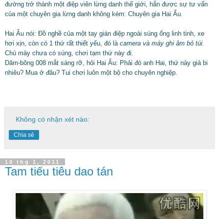
đường trở thành một điệp viên lừng danh thế giới, hắn được sự tư vấn
của một chuyên gia lừng danh không kém: Chuyên gia Hai Ẩu.
Hai Ẩu nói: Đồ nghề của một tay gián điệp ngoài súng ống linh tinh, xe
hơi xịn, còn có 1 thứ rất thiết yếu, đó là
camera và máy ghi âm bỏ túi
.
Chú mày chưa có súng, chơi tạm thứ này đi.
Dăm-bông 008 mắt sáng rỡ, hỏi Hai Ẩu: Phải đó anh Hai, thứ này giá bi
nhiêu? Mua ở đâu? Tui chơi luôn một bộ cho chuyên nghiệp.
Không có nhận xét nào:
Chia sẻ
10 thg 1, 2011
Tam tiếu tiêu dao tán