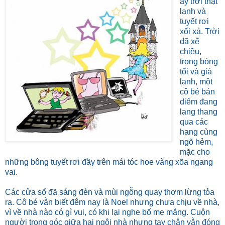
ấy trời thật
lạnh và
tuyết rơi
xối xả. Trời
đã xế
chiều,
trong bóng
tối và giá
lạnh, một
cô bé bán
diêm đang
lang thang
qua các
hang cùng
ngõ hẻm,
mặc cho
những bông tuyết rơi đầy trên mái tóc hoe vàng xõa ngang
vai.
Các cửa sổ đã sáng đèn và mùi ngỗng quay thơm lừng tỏa
ra. Cô bé vẫn biết đêm nay là Noel nhưng chưa chịu về nhà,
vì về nhà nào có gì vui, có khi lại nghe bố mẹ mắng. Cuộn
người trong góc giữa hai ngôi nhà nhưng tay chân vẫn đóng