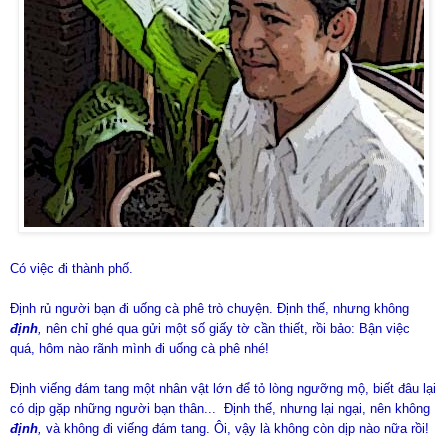
Có việc đi thành phố.
Định rủ người bạn đi uống cà phê trò chuyện. Định thế, nhưng không
định
,
nên chỉ ghé qua gửi một số giấy tờ cần thiết, rồi bảo: Bận việc
quá, hôm nào rãnh mình đi uống cà phê nhé!
Định viếng đám tang một nhân vật lớn để tỏ lòng ngưỡng mộ, biết đâu lại
có dịp gặp những người bạn thân... Định thế, nhưng lại ngại, nên không
định
,
và không đi viếng đám tang. Ôi, vậy là không còn dịp nào nữa rồi!