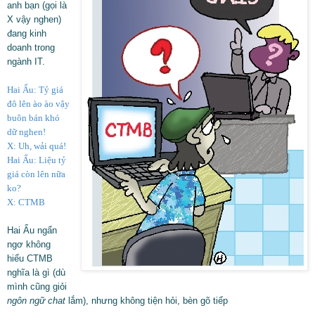
anh bạn (gọi là
X vậy nghen)
đang kinh
doanh trong
ngành IT.
Hai Ẩu: Tỷ giá
đô lên ào ào vậy
buôn bán khó
dữ nghen!
X: Uh, wải quá!
Hai Ẩu: Liệu tỷ
giá còn lên nữa
ko?
X: CTMB
Hai Ẩu ngẩn
ngơ không
hiểu CTMB
nghĩa là gì (dù
mình cũng giỏi
ngôn ngữ chat
lắm), nhưng không tiện hỏi, bèn gõ tiếp