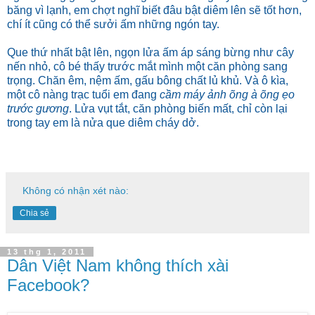
băng vì lạnh, em chợt nghĩ biết đâu bật diêm lên sẽ tốt hơn,
chí ít cũng có thể sưởi ấm những ngón tay.
Que thứ nhất bật lên, ngọn lửa ấm áp sáng bừng như cây
nến nhỏ, cô bé thấy trước mắt mình một căn phòng sang
trọng. Chăn êm, nệm ấm, gấu bông chất lủ khủ. Và ô kìa,
một cô nàng trạc tuổi em đang
cầm máy ảnh õng à õng ẹo
trước gương
. Lửa vụt tắt, căn phòng biến mất, chỉ còn lại
trong tay em là nửa que diêm cháy dở.
Không có nhận xét nào:
Chia sẻ
13 thg 1, 2011
Dân Việt Nam không thích xài
Facebook?