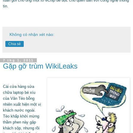
tuần gởi cho ổng một tờ eChip để đọc
cho quen dần với công nghệ thông
tin.
Không có nhận xét nào:
Chia sẻ
7 thg 1, 2011
Gặp gỡ trùm WikiLeaks
Cái cửa hàng sửa
chữa laptop bé xíu
của Văn Tèo bỗng
nhiên xuất hiện một vị
khách nước ngoài.
Tèo khấp khởi mừng
thầm phen này gặp
khách sộp, nhưng rồi