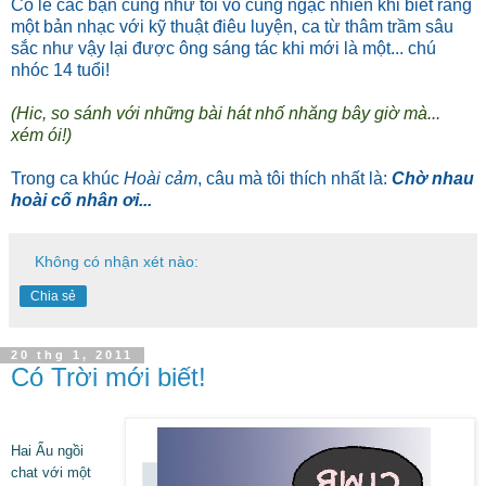
Có lẽ các bạn cũng như tôi vô cùng ngạc nhiên khi biết rằng
một bản nhạc với kỹ thuật điêu luyện, ca từ thâm trầm sâu
sắc như vậy lại được ông sáng tác khi mới là một... chú
nhóc 14 tuổi!
(Hic, so sánh với những bài hát nhố nhăng bây giờ mà...
xém ói!)
Trong ca khúc
Hoài cảm
, câu mà tôi thích nhất là:
Chờ nhau
hoài cố nhân ơi...
Không có nhận xét nào:
Chia sẻ
20 thg 1, 2011
Có Trời mới biết!
Hai Ẩu ngồi
chat với một