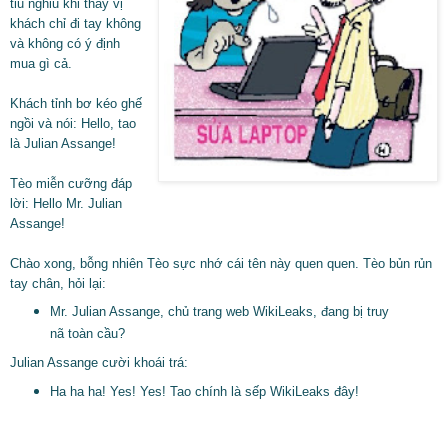
tiu nghỉu khi thấy vị
khách chỉ đi tay không
và không có ý định
mua gì cả.
Khách tỉnh bơ kéo ghế
ngồi và nói: Hello, tao
là Julian Assange!
Tèo miễn cưỡng đáp
lời: Hello Mr. Julian
Assange!
Chào xong, bỗng nhiên Tèo sực nhớ cái tên này quen quen. Tèo bủn rủn
tay chân, hỏi lại:
Mr. Julian Assange, chủ trang web WikiLeaks, đang bị truy
nã toàn cầu?
Julian Assange cười khoái trá:
Ha ha ha! Yes! Yes! Tao chính là sếp WikiLeaks đây!