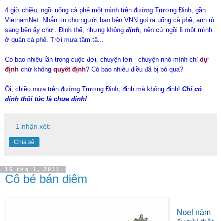
4 giờ chiều, ngồi uống cà phê một mình trên đường Trương Định, gần
VietnamNet. Nhắn tin cho người bạn bên VNN gọi ra uống cà phê, anh rủ
sang bên ấy chơi. Định thế, nhưng không
định
, nên cứ ngồi lì một mình
ở quán cà phê. Trời mưa tầm tã...
Có bao nhiêu lần trong cuộc đời, chuyện lớn - chuyện nhỏ mình chỉ
dự
định
chứ không
quyết định
? Có bao nhiêu điều đã bị bỏ qua?
Ôi, chiều mưa trên đường Trương Định, định mà không định!
Chỉ có
định thôi tức là chưa định!
1 nhận xét:
Chia sẻ
16 thg 1, 2011
Cô bé bán diêm
Noel năm