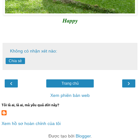
Happy
Không có nhận xét nào:
Chia sẻ
‹
›
Trang chủ
Xem phiên bản web
Tôi là ai, là ai, mà yêu quá đời này?
Xem hồ sơ hoàn chỉnh của tôi
Được tạo bởi
Blogger
.