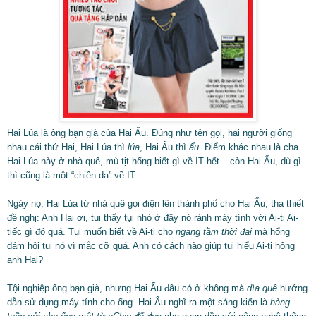
Hai Lúa là ông bạn già của Hai Ẩu. Đúng như tên gọi, hai người giống
nhau cái thứ Hai, Hai Lúa thì
lúa
, Hai Ẩu thì
ẩu.
Điểm khác nhau là cha
Hai Lúa này ở nhà quê, mù tịt hổng biết gì về IT hết – còn Hai Ẩu, dù gì
thì cũng là một “chiên da” về IT.
Ngày nọ, Hai Lúa từ nhà quê gọi điện lên thành phố cho Hai Ẩu, tha thiết
đề nghị: Anh Hai ơi, tui thấy tụi nhỏ ở đây nó rành máy tính với Ai-ti Ai-
tiếc gì đó quá. Tui muốn biết về Ai-ti cho
ngang tầm thời đại
mà hổng
dám hỏi tụi nó vì mắc cỡ quá. Anh có cách nào giúp tui hiểu Ai-ti hông
anh Hai?
Tội nghiệp ông bạn già, nhưng Hai Ẩu đâu có ở không mà
dìa quê
hướng
dẫn sử dụng máy tính cho ổng. Hai Ẩu nghĩ ra một sáng kiến là
hàng