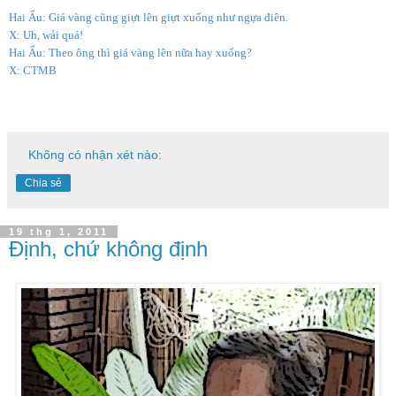
Hai Ẩu: Giá vàng cũng giựt lên giựt xuống như ngựa điên.
X: Uh, wải quá!
Hai Ẩu: Theo ông thì giá vàng lên nữa hay xuống?
X: CTMB
Không có nhận xét nào:
Chia sẻ
19 thg 1, 2011
Định, chứ không định