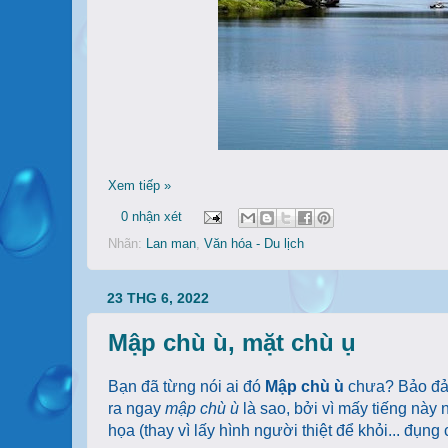
Xem tiếp »
0 nhận xét
Nhãn:
Lan man
,
Văn hóa - Du lịch
23 THG 6, 2022
Mập chù ù, mặt chù ụ
Bạn đã từng nói ai đó
Mập chù ù
chưa? Bảo đảm
ra ngay
mập chù ù
là sao, bởi vì mấy tiếng này
họa (thay vì lấy hình người thiệt để khỏi... đụng