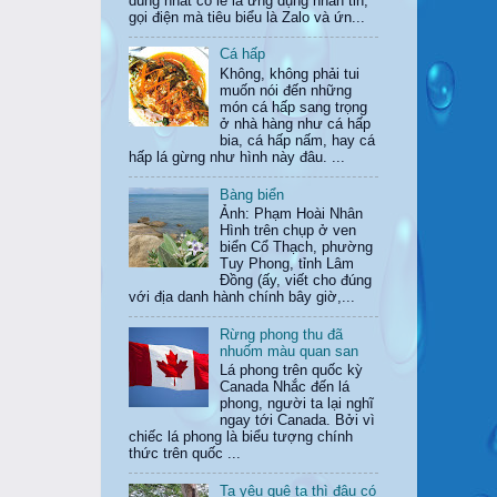
dùng nhất có lẽ là ứng dụng nhắn tin,
gọi điện mà tiêu biểu là Zalo và ứn...
Cá hấp
Không, không phải tui
muốn nói đến những
món cá hấp sang trọng
ở nhà hàng như cá hấp
bia, cá hấp nấm, hay cá
hấp lá gừng như hình này đâu. ...
Bàng biển
Ảnh: Phạm Hoài Nhân
Hình trên chụp ở ven
biển Cổ Thạch, phường
Tuy Phong, tỉnh Lâm
Đồng (ấy, viết cho đúng
với địa danh hành chính bây giờ,...
Rừng phong thu đã
nhuốm màu quan san
Lá phong trên quốc kỳ
Canada Nhắc đến lá
phong, người ta lại nghĩ
ngay tới Canada. Bởi vì
chiếc lá phong là biểu tượng chính
thức trên quốc ...
Ta yêu quê ta thì đâu có