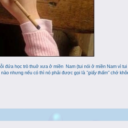
mỗi đứa học trò thuở xưa ở miền Nam (tui nói ở miền Nam vì tui 
ế nào nhưng nếu có thì nó phải được gọi là
"giấy thấm"
chớ khô