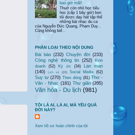
bao giờ mất!
Thuở còn nhỏ học tiểu
học (cấp 1 bây giờ) bọn
tôi được dạy hát tập thể
những bài nhạc du ca
của Nguyễn Đức Quang, Phạm Duy...
Cũng không biế...
PHÂN LOẠI THEO NỘI DUNG
Bài báo
(232)
Chuyện đời
(233)
Công nghệ thông tin
(252)
Kinh
Lan man
doanh
(52)
Ký ức
(34)
(140)
Social Media
(62)
Lịch sử
(20)
Suy tư
(270)
Thơ -
Theo dòng
(81)
Văn - Nhạc
(181)
Thư giãn
(395)
Văn hóa - Du lịch
(981)
TÔI LÀ AI, LÀ AI, MÀ YÊU QUÁ
ĐỜI NÀY?
Xem hồ sơ hoàn chỉnh của tôi