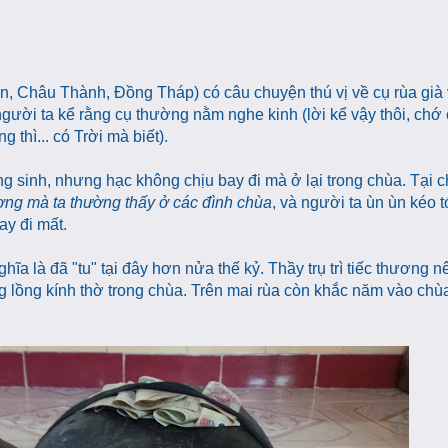
, Châu Thành, Đồng Tháp) có câu chuyện thú vị về cụ rùa già 
người ta kể rằng cụ thường nằm nghe kinh (lời kể vậy thôi, chớ 
 thì... có Trời mà biết).
g sinh, nhưng hạc không chịu bay đi mà ở lại trong chùa. Tại 
ượng mà ta thường thấy ở các đình chùa
, và người ta ùn ùn kéo t
ay đi mất.
ghĩa là đã "tu" tại đây hơn nửa thế kỷ. Thầy trụ trì tiếc thương 
ong lồng kính thờ trong chùa. Trên mai rùa còn khắc năm vào chù