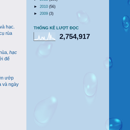
►
2010
(56)
►
2009
(3)
và hạc.
THỐNG KÊ LƯỢT ĐỌC
cụ rùa
2,754,917
chùa,
hạc
ới để
nên ướp
a và ngày