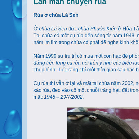
Lan man chuyện rùa
Rùa ở chùa Lá Sen
Ở
chùa Lá Sen
(tức
chùa Phước Kiển
ở Hòa Tân
Tại chùa có một cụ rùa đến sống từ năm 1948,
nằm im lìm trong chùa có phải để nghe kinh không
Năm 1999 sư trụ trì có mua một con hạc để phón
đứng trên lưng cụ rùa nói trên y như các biểu t
chụp hình. Tiếc rằng chỉ một thời gian sau hạc b
Cụ rùa thì vẫn ở lại và mất tại chùa năm 2002, n
xác rùa, đeo vào cổ một chuỗi tràng hạt, đặt tr
mất:
1948 – 29/7/2002
.