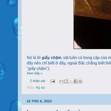
Nó là tờ
giấy chặm
, vật luôn có trong cặp của 
đây nên chỉ biết ở đây, ngoài Bắc chẳng biết th
"giấy chặm")
.
Xem tiếp »
2 nhận xét
Nhãn:
Ký ức
16 THG 6, 2022