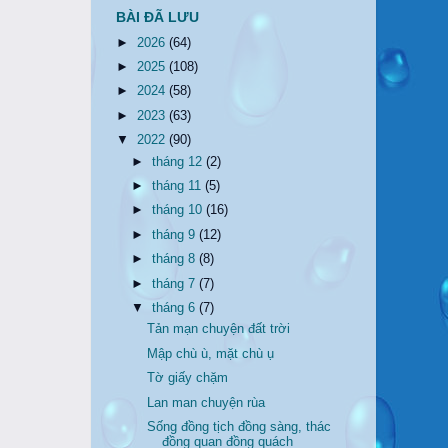
BÀI ĐÃ LƯU
►
2026
(64)
►
2025
(108)
►
2024
(58)
►
2023
(63)
▼
2022
(90)
►
tháng 12
(2)
►
tháng 11
(5)
►
tháng 10
(16)
►
tháng 9
(12)
►
tháng 8
(8)
►
tháng 7
(7)
▼
tháng 6
(7)
Tản mạn chuyện đất trời
Mập chù ù, mặt chù ụ
Tờ giấy chặm
Lan man chuyện rùa
Sống đồng tịch đồng sàng, thác
đồng quan đồng quách