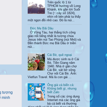
Trên quốc lộ 1 từ
TPHCM hướng về Long
Khánh, khi gần tới Suối
Tre (~ cây số 1824),
nhìn về bên phải ta thấy
một ngọn đồi nhô cao. Đó là núi...
Đức Mẹ Bãi Dâu
Ở Vũng Tàu, hai thắng tích công
giáo nổi tiếng nhất là tượng chúa
Jesus trên núi Tao Phùng (núi Nhỏ) và
Đền thánh Đức mẹ Bãi Dâu ờ triền
núi...
Cái Bè, quê ngoại
Má được sinh ra ở Cái
Bè, Tiền Giang năm
1940. Nhà ở gần chợ
Cái Bè, sát bờ sông.
Chợ nổi Cái Bè. Ảnh:
Vietfun Travel. Má là con gái ...
Ông già và biển cả:
Không biết gì, nhưng
ng tượng
biết Zalo
Trong số các ứng dụng
 minh
Internet mà các ông già
bà cả biết và thường