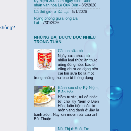
Kỷ niệm 300 năm ngày sinh Danh
nhân văn hóa Lê Quý Đôn
- 8/2/2026
Cả thế giới ở Đà Lạt
- 8/1/2026
Rừng phong giữa lòng Đà
Lạt
- 7/31/2026
 không?
NHỮNG BÀI ĐƯỢC ĐỌC NHIỀU
TRONG TUẦN
Cái lon sữa bò
Ngày xưa chưa có
nhiều loại thức ăn thức
uống đóng hộp, bao bì
cũng chưa đa dạng nên
cái lon sữa bò là một
trong những thứ bao bì thông dụng...
Bánh xèo chợ Kỷ Niệm,
Biên Hòa
Hôm trước, tui có nhắc
tới chợ Kỷ Niệm ở Biên
Hòa, luôn tiện nhắc tới
món vang danh ở đây là
bánh xèo . Nay xin mượn bài của anh
Bùi Thuận...
Núi Thị ở Suối Tre