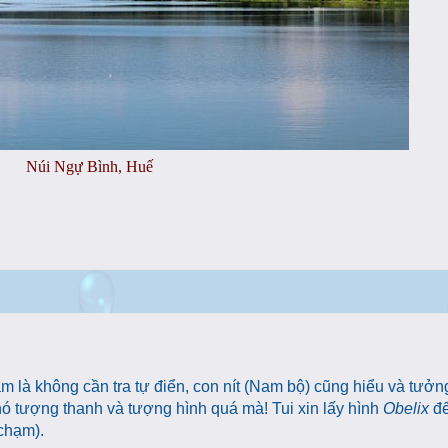
Núi Ngự Bình, Huế
 là không cần tra tự điển, con nít (Nam bộ) cũng hiểu và tưở
 nó tượng thanh và tượng hình quá mà! Tui xin lấy hình
Obelix
để
 chạm).