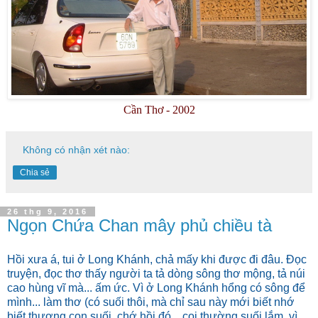
Cần Thơ - 2002
Không có nhận xét nào:
Chia sẻ
26 thg 9, 2016
Ngọn Chứa Chan mây phủ chiều tà
Hồi xưa á, tui ở Long Khánh, chả mấy khi được đi đâu. Đọc
truyện, đọc thơ thấy người ta tả dòng sông thơ mộng, tả núi
cao hùng vĩ mà... ấm ức. Vì ở Long Khánh hổng có sông để
mình... làm thơ (có suối thôi, mà chỉ sau này mới biết nhớ
biết thương con suối, chớ hồi đó... coi thường suối lắm, vì