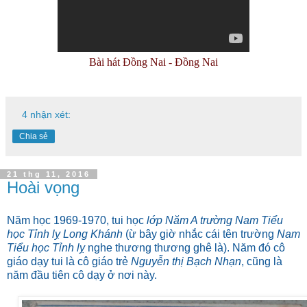
Bài hát Đồng Nai - Đồng Nai
4 nhận xét:
Chia sẻ
21 thg 11, 2016
Hoài vọng
Năm học 1969-1970, tui học
lớp Năm A trường Nam Tiểu
học Tỉnh lỵ Long Khánh
(ừ bây giờ nhắc cái tên trường
Nam
Tiểu học Tỉnh lỵ
nghe thương thương ghê là). Năm đó cô
giáo dạy tui là cô giáo trẻ
Nguyễn thị Bạch Nhạn
, cũng là
năm đầu tiên cô dạy ở nơi này.