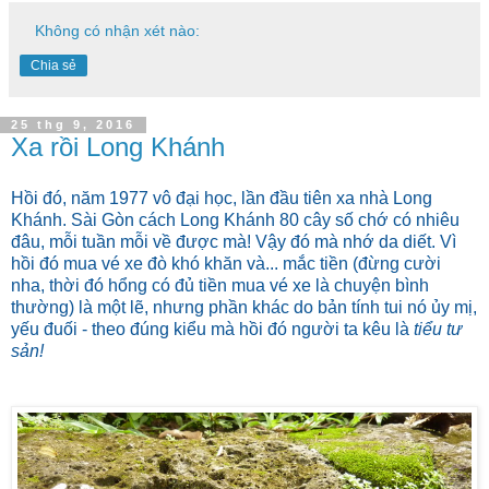
Không có nhận xét nào:
Chia sẻ
25 thg 9, 2016
Xa rồi Long Khánh
Hồi đó, năm 1977 vô đại học, lần đầu tiên xa nhà Long
Khánh. Sài Gòn cách Long Khánh 80 cây số chớ có nhiêu
đâu, mỗi tuần mỗi về được mà! Vậy đó mà nhớ da diết. Vì
hồi đó mua vé xe đò khó khăn và... mắc tiền (đừng cười
nha, thời đó hổng có đủ tiền mua vé xe là chuyện bình
thường) là một lẽ, nhưng phần khác do bản tính tui nó ủy mị,
yếu đuối - theo đúng kiểu mà hồi đó người ta kêu là
tiểu tư
sản!