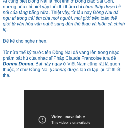
Ai cũng biết Đồng Nai là một tỉnh ở Đông Bắc Sài Gòn,
nhưng nếu chỉ biết vậy thôi thì thậm chí
chưa thấy được bề
nổi của tảng băng
nữa. Thiệt vậy, từ lâu nay
Đồng Nai đã
ngự trị trong trái tim của mọi người, mọi giới trên toàn thế
giới từ văn hóa văn nghệ sang đến thể thao và luôn cả chính
trị.
Để kể cho nghe nhen.
Từ nửa thế kỷ trước tên Đồng Nai đã vang lên trong nhạc
phẩm bất hủ của nhạc sĩ Pháp Claude Francoise tựa đề
Donna Donna
. Bài này ngay ở Việt Nam cũng rất là quen
thuộc, 2 chữ Đồng Nai
(Donna)
được lặp đi lặp lại rất thiết
tha.