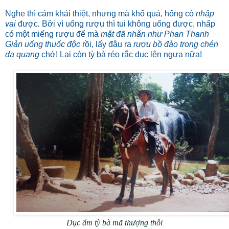
Nghe thì cảm khái thiệt, nhưng mà khổ quá, hổng có
nhập
vai
được
.
Bởi vì uống rượu thì tui không uống được, nhấp
có một miếng rượu đế mà
mặt đã nhăn như Phan Thanh
Giản uống thuốc độc
rồi, lấy đâu ra
rượu bồ đào trong chén
dạ quang
chớ! Lại còn tỳ bà réo rắc dục lên ngựa nữa!
Dục ẩm tỳ bà mã thượng thôi