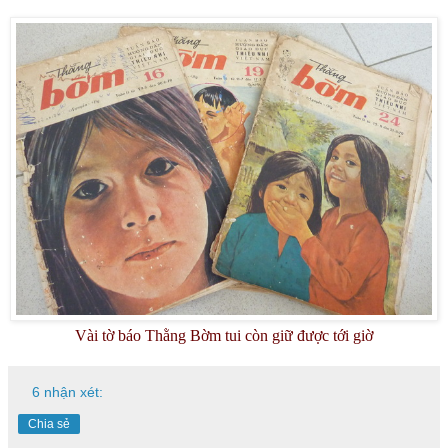
Vài tờ báo Thằng Bờm tui còn giữ được tới giờ
6 nhận xét:
Chia sẻ