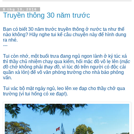
8 thg 10, 2016
Truyền thông 30 năm trước
Bạn có biết 30 năm trước truyền thông ở nước ta như thế
nào không? Hãy nghe tui kể câu chuyện này để hình dung
ra nhé.
---
Tui còn nhớ, một buổi trưa đang ngủ ngon lành ở ký túc xá
thì thầy chủ nhiệm chạy qua kiếm, hối mặc đồ vô lẹ lên (
mặc
đồ
chớ không phải
thay đồ
, vì lúc đó trên người có độc cái
quần xà lỏn) để vô văn phòng trường cho nhà báo phỏng
vấn.
Tui vác bộ mặt ngáy ngủ, leo lên xe đạp cho thầy chở qua
trường (vì tui hổng có xe đạp!).