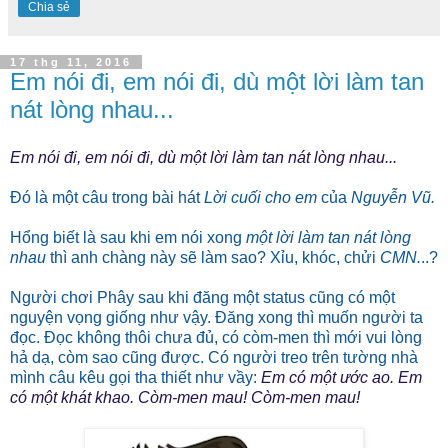
Chia sẻ
17 thg 11, 2016
Em nói đi, em nói đi, dù một lời làm tan
nát lòng nhau...
Em nói đi, em nói đi, dù một lời làm tan nát lòng nhau...
Đó là một câu trong bài hát
Lời cuối cho em
của
Nguyễn Vũ.
Hổng biết là sau khi em nói xong
một lời làm tan nát lòng
nhau
thì anh chàng này sẽ làm sao? Xỉu, khóc, chửi
CMN.
..?
Người chơi Phây sau khi đăng một status cũng có một
nguyện vọng giống như vậy. Đăng xong thì muốn người ta
đọc. Đọc không thôi chưa đủ, có còm-men thì mới vui lòng
hả dạ, còm sao cũng được. Có người treo trên tường nhà
mình câu kêu gọi tha thiết như vầy:
Em có một ước ao. Em
có một khát khao. Còm-men mau! Còm-men mau!