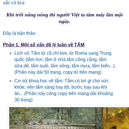
sắc
có tựa:
Khi trời nắng nóng thì người Việt ta tắm mấy lần một
ngày.
Đây là bản thảo:
Phần 1: Một số vấn đề lý luận về TẮM
Lịch sử Tắm từ cổ chí kim, từ Roma sang Trung
quốc (tắm hơi, tắm ở nhà tắm công cộng, tắm
sữa dê, tắm suối, tắm sông, tắm mưa, tắm biển...)
(Phần này dài 50 trang, copy từ trên mạng)
Cơ sở khoa học về tắm: Tắm có lợi gì cho sức
khỏe, nên tắm sáng hay tối, trước hay sau khi
ăn... (Phần này cũng copy trên mạng dài khoảng
30 trang)