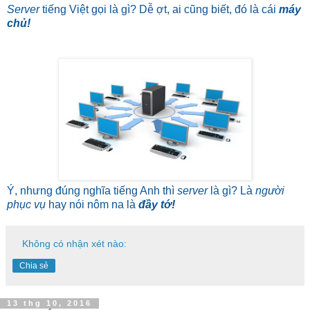
Server
tiếng Việt gọi là gì? Dễ ợt, ai cũng biết, đó là cái
máy
chủ!
Ý, nhưng đúng nghĩa tiếng Anh thì
server
là gì? Là
người
phục vụ
hay nói nôm na là
đầy tớ!
Không có nhận xét nào:
Chia sẻ
13 thg 10, 2016