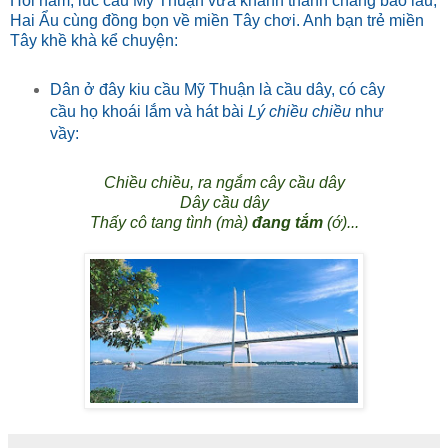
Hồi nẳm, lúc cầu Mỹ Thuận vừa khánh thành chẳng bao lâu,
Hai Ẩu cùng đồng bọn về miền Tây chơi. Anh bạn trẻ miền
Tây khề khà kể chuyện:
Dân ở đây kiu cầu Mỹ Thuận là cầu dây, có cây
cầu họ khoái lắm và hát bài
Lý chiều chiều
như
vầy:
Chiều chiều, ra ngắm cây cầu dây
Dây cầu dây
Thấy cô tang tình (mà)
đang tắm
(ớ)...