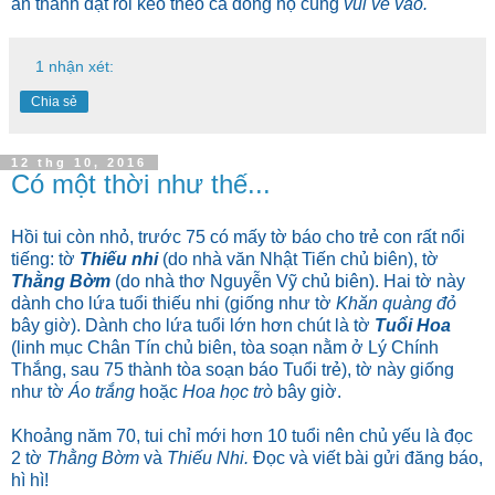
ăn thành đạt rồi kéo theo cả dòng họ cùng
vui vẻ vào.
1 nhận xét:
Chia sẻ
12 thg 10, 2016
Có một thời như thế...
Hồi tui còn nhỏ, trước 75 có mấy tờ báo cho trẻ con rất nổi
tiếng: tờ
Thiếu nhi
(do nhà văn Nhật Tiến chủ biên), tờ
Thằng Bờm
(do nhà thơ Nguyễn Vỹ chủ biên). Hai tờ này
dành cho lứa tuổi thiếu nhi (giống như tờ
Khăn quàng đỏ
bây giờ). Dành cho lứa tuổi lớn hơn chút là tờ
Tuổi Hoa
(linh mục Chân Tín chủ biên, tòa soạn nằm ở Lý Chính
Thắng, sau 75 thành tòa soạn báo Tuổi trẻ), tờ này giống
như tờ
Áo trắng
hoặc
Hoa học trò
bây giờ.
Khoảng năm 70, tui chỉ mới hơn 10 tuổi nên chủ yếu là đọc
2 tờ
Thằng Bờm
và
Thiếu Nhi.
Đọc và viết bài gửi đăng báo,
hì hì!