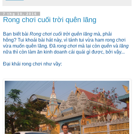
7 thg 10, 2016
Rong chơi cuối trời quên lãng
Bạn biết bài
Rong chơi cuối trời quên lãng
mà, phải
hông? Tui khoái bài hát này, vì tánh tui vừa ham rong chơi
vừa muốn quên lãng. Đã
rong chơi
mà lại còn
quên
và
lãng
nữa thì còn làm ăn kinh doanh cái quái gì được, bởi vậy...
Đại khái rong chơi như vầy: