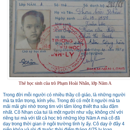
Thẻ học sinh của trò Phạm Hoài Nhân, lớp Năm A
Trong đời mỗi người có nhiều thầy cô giáo, là những người
mà ta trân trọng, kính yêu. Trong đó có một ít người mà ta
mãi mãi ghi nhớ trong tim với tấm lòng thiết tha sâu đậm
nhất. Cô Nhạn của tui là một người như vậy, không chỉ với
riêng tui mà với tất cả học trò những lớp Năm A mà cô đã
dạy trong thời gian ở ngôi trường tỉnh lỵ ấy. Cô dạy ở đây 4
niên khóa và rời đi trước thời điểm tháng 4/75 ly loạn.