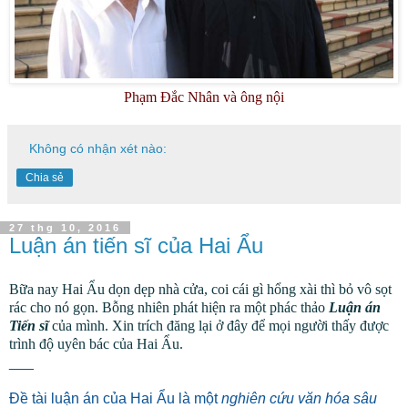
Phạm Đắc Nhân và ông nội
Không có nhận xét nào:
Chia sẻ
27 thg 10, 2016
Luận án tiến sĩ của Hai Ẩu
Bữa nay Hai Ẩu dọn dẹp nhà cửa, coi cái gì hổng xài thì bỏ vô sọt
rác cho nó gọn. Bỗng nhiên phát hiện ra một phác thảo
Luận án
Tiến sĩ
của mình. Xin trích đăng lại ở đây để mọi người thấy được
trình độ uyên bác của Hai Ẩu
.
___
Đề tài luận án của Hai Ẩu là một
nghiên cứu văn hóa sâu