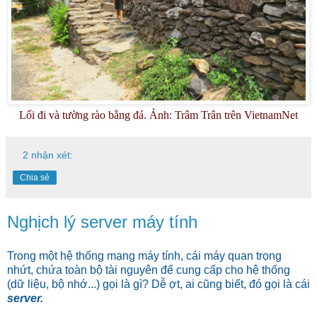
Lối đi và tường rào bằng đá. Ảnh: Trâm Trân trên VietnamNet
2 nhận xét:
Chia sẻ
Nghịch lý server máy tính
Trong một hệ thống mạng máy tính, cái máy quan trọng
nhứt, chứa toàn bộ tài nguyên để cung cấp cho hệ thống
(dữ liệu, bộ nhớ...) gọi là gì? Dễ ợt, ai cũng biết, đó gọi là cái
server.