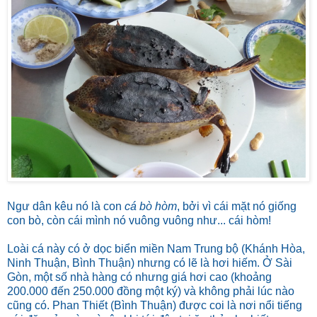
Ngư dân kêu nó là con
cá bò hòm
, bởi vì cái mặt nó giống
con bò, còn cái mình nó vuông vuông như... cái hòm!
Loài cá này có ở dọc biển miền Nam Trung bộ (Khánh Hòa,
Ninh Thuận, Bình Thuận) nhưng có lẽ là hơi hiếm. Ở Sài
Gòn, một số nhà hàng có nhưng giá hơi cao (khoảng
200.000 đến 250.000 đồng một ký) và không phải lúc nào
cũng có. Phan Thiết (Bình Thuận) được coi là nơi nổi tiếng