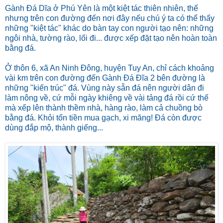
Gành Đá Dĩa ở Phú Yên là một kiệt tác thiên nhiên, thế
nhưng trên con đường đến nơi đây nếu chú ý ta có thể thấy
những "kiệt tác" khác do bàn tay con người tạo nên: những
ngôi nhà, tường rào, lối đi... được xếp đặt tạo nên hoàn toàn
bằng đá.
Ở thôn 6, xã An Ninh Đông, huyện Tuy An, chỉ cách khoảng
vài km trên con đường đến Gành Đá Đĩa 2 bên đường là
những "kiến trúc" đá. Vùng này sẵn đá nên người dân đi
làm nông về, cứ mỗi ngày khiêng về vài tảng đá rồi cứ thế
mà xếp lên thành thềm nhà, hàng rào, làm cả chuồng bò
bằng đá. Khỏi tốn tiền mua gạch, xi măng! Đá còn được
dùng đắp mộ, thành giếng...