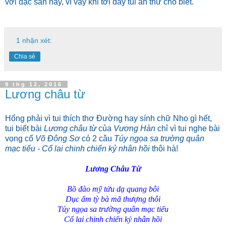
với đặc sản này, vì vậy khi tới đây tui ăn thử cho biết.
1 nhận xét:
Chia sẻ
9 thg 12, 2016
Lương châu từ
Hổng phải vì tui thích thơ Đường hay sính chữ Nho gì hết,
tui biết bài
Lương châu từ
của
Vương Hàn
chỉ vì tui nghe bài
vọng cổ
Võ Đông Sơ
có 2 câu
Túy ngọa sa trường quân
mạc tiếu - Cổ lai chinh chiến kỷ nhân hồi
thôi hà!
Lương Châu Từ
Bồ đào mỹ tửu dạ quang bôi
Dục ẩm tỳ bà mã thượng thôi
Túy ngọa sa trường quân mạc tiếu
Cổ lai chinh chiến kỷ nhân hồi