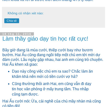
Không có nhận xét nào:
Chia sẻ
18 thg 11, 2016
Làm thầy giáo dạy tin học rất cực!
Bây giờ đang là mùa cưới, thiệp cưới bay như bươm
bướm. Hai Ẩu cũng đang ngồi tiếp một chú em tới mời dự
đám cưới. Lâu ngày gặp nhau, hai anh em cùng trò chuyện.
Hai Ẩu khen xã giao:
Dạo này công việc chú em ra sao? Chắc làm ăn
khấm khá nên mới có tiền cưới vợ hả?
Cũng thường thôi anh Hai, em cũng vẫn đi dạy
tin học văn phòng ở mấy trung tâm. Thu nhập
cũng tạm được.
Hai Ẩu cười nói: Ừa, cái nghề của chú mầy nhàn mà cũng
có tiền đó!