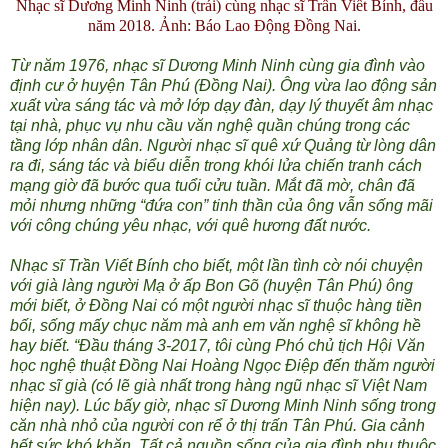
Nhạc sĩ Dương Minh Ninh (trái) cùng nhạc sĩ Trần Viết Bính, đầu
năm 2018. Ảnh: Báo Lao Động Đồng Nai.
Từ năm 1976, nhạc sĩ Dương Minh Ninh cùng gia đình vào
định cư ở huyện Tân Phú (Đồng Nai). Ông vừa lao động sản
xuất vừa sáng tác và mở lớp dạy đàn, dạy lý thuyết âm nhạc
tại nhà, phục vụ nhu cầu văn nghệ quần chúng trong các
tầng lớp nhân dân. Người nhạc sĩ quê xứ Quảng từ lòng dân
ra đi, sáng tác và biểu diễn trong khói lửa chiến tranh cách
mạng giờ đã bước qua tuổi cửu tuần. Mắt đã mờ, chân đã
mỏi nhưng những “đứa con” tinh thần của ông vẫn sống mãi
với công chúng yêu nhạc, với quê hương đất nước.
Nhạc sĩ Trần Viết Bính cho biết, một lần tình cờ nói chuyện
với già làng người Mạ ở ấp Bon Gõ (huyện Tân Phú) ông
mới biết, ở Đồng Nai có một người nhạc sĩ thuộc hàng tiền
bối, sống mấy chục năm mà anh em văn nghệ sĩ không hề
hay biết. “Đầu tháng 3-2017, tôi cùng Phó chủ tịch Hội Văn
học nghệ thuật Đồng Nai Hoàng Ngọc Điệp đến thăm người
nhạc sĩ già (có lẽ già nhất trong hàng ngũ nhạc sĩ Việt Nam
hiện nay). Lúc bấy giờ, nhạc sĩ Dương Minh Ninh sống trong
căn nhà nhỏ của người con rể ở thị trấn Tân Phú. Gia cảnh
hết sức khó khăn. Tất cả nguồn sống của gia đình phụ thuộc