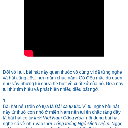
Đối với tui, bài hát này quen thuộc vô cùng vì đã từng nghe
và hát cũng cỡ... hơn năm chục năm. Có điều mặc dù quen
như vậy nhưng tui chưa hề biết về xuất xứ của nó. Bữa nay
tui thử tìm hiểu và phát hiện nhiều điều bất ngờ.
1.
Bài hát nêu trên có tựa là
Bài ca tự túc.
Vì tui nghe bài hát
này từ thuở còn nhỏ ở miền Nam nên tui tin chắc rằng đây
là bài hát có từ
thời Việt Nam Cộng Hòa,
nội dung bài hát
nghe có vẻ như vào thời
Tổng thống Ngô Đình Diệm.
Ngạc