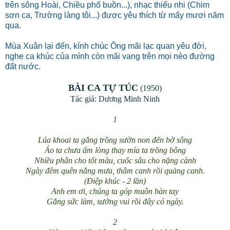
trên sông Hoài, Chiều phố buồn...), nhạc thiếu nhi (Chim
sơn ca, Trường làng tôi...) được yêu thích từ mấy mươi năm
qua.
Mùa Xuân lại đến, kính chúc Ông mãi lạc quan yêu đời,
nghe ca khúc của mình còn mãi vang trên mọi nẻo đường
đất nước.
BÀI CA TỰ TÚC
(1950)
Tác giả: Dương Minh Ninh
1
Lúa khoai ta gắng trồng sườn non đến bờ sông
Áo ta chưa ấm lòng thay mía ta trồng bông
Nhiều phân cho tốt màu, cuốc sâu cho nặng cành
Ngày đêm quên nắng mưa, thâm canh rồi quảng canh.
(Điệp khúc - 2 lần)
Anh em ơi, chúng ta góp muôn bàn tay
Gắng sức làm, sướng vui rồi đây có ngày.
2