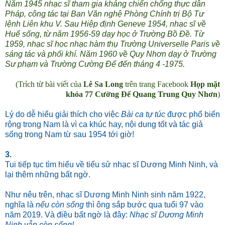
Năm 1945 nhạc sĩ tham gia kháng chiến chống thực dân
Pháp, công tác tại Ban Văn nghệ Phòng Chính trị Bộ Tư
lệnh Liên khu V. Sau Hiệp định Geneve 1954, nhạc sĩ về
Huế sống, từ năm 1956-59 dạy học ở Trường Bồ Đề. Từ
1959, nhạc sĩ học nhạc hàm thụ Trường Universelle Paris về
sáng tác và phối khí. Năm 1960 về Quy Nhơn dạy ở Trường
Sư phạm và Trường Cường Để đến tháng 4 -1975.
(Trích từ bài viết của
Lê Sa Long
trên trang Facebook
Họp mặt
khóa 77 Cường Để Quang Trung Quy Nhơn
)
Lý do dễ hiểu giải thích cho việc
Bài ca tự túc
được phổ biến
rộng trong Nam là vì ca khúc hay, nội dung tốt và tác giả
sống trong Nam từ sau 1954 tới giờ!
3.
Tui tiếp tục tìm hiểu về tiểu sử nhạc sĩ Dương Minh Ninh, và
lại thêm những bất ngờ.
Như nêu trên, nhạc sĩ Dương Minh Ninh sinh năm 1922,
nghĩa là
nếu còn sống
thì ông sắp bước qua tuổi 97 vào
năm 2019. Và điều bất ngờ là đây:
Nhạc sĩ Dương Minh
Ninh vẫn còn sống!