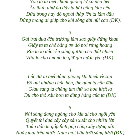
Nón ta ta biết chằm guồng tơ có nhà bên
Áo thưa như áo dày ta hái bông làm nên
Dừa trong hay đỗ ngoài thắp lên ta làm dầu
Đừng mong ai giúp cho khi sông dài núi cao (ĐK).
3
Gái trai đua đến trường làm sao giấy đừng khan
Giấy ta ta chế bằng tre dó nơi rừng hoang
Rồi ta lo đúc rèn súng gươm cho thật nhiều
Vừa lo cho ấm no lo giữ gìn nước yên (ĐK).
4
Lúc dư ta biết dành phòng khi thiếu về sau
Bố gai nhưng chắc bền, the gấm ta cần đâu
Giàu sang ta chẳng tìm thứ xa hoa lượt là
Dù cho thô xấu hơn ta dùng hàng của ta (ĐK)
5
Núi sông đang ngóng chờ kìa ai chớ ngồi yên
Quyết thi đua cấy cày sản xuất cho nhiều lên
Toàn dân ta góp tình góp công xây dựng đời
Ngày mai trên nước Nam một bầu trời sáng tươi (ĐK)