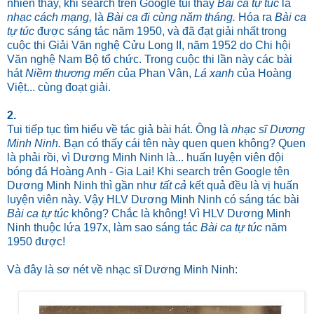
nhiên thay, khi search trên Google tui thấy
Bài ca tự túc
là
nhạc cách mạng,
là
Bài ca đi cùng năm tháng.
Hóa ra
Bài ca
tự túc
được sáng tác năm 1950, và đ
ã đạt giải nhất trong
cuộc thi Giải Văn nghệ Cửu Long II, năm 1952 do Chi hội
Văn nghệ Nam Bộ tổ chức. Trong cuộc thi lần này các bài
hát
Niềm thương mến
của Phan Vân,
Lá xanh
của Hoàng
Việt... cùng đoạt giải.
2.
Tui tiếp tục tìm hiểu về tác giả bài hát. Ông là
nhạc sĩ Dương
Minh Ninh.
Bạn có thấy cái tên này quen quen không? Quen
là phải rồi, vì Dương Minh Ninh là... huấn luyện viên đội
bóng đá Hoàng Anh - Gia Lai! Khi search trên Google tên
Dương Minh Ninh thì gần như
tất cả
kết quả đều là vị huấn
luyện viên này. Vậy HLV Dương Minh Ninh có sáng tác bài
Bài ca tự túc
không? Chắc là không! Vì HLV Dương Minh
Ninh thuộc lứa 197x, làm sao sáng tác
Bài ca tự túc
năm
1950 được!
Và đây là sơ nét về nhạc sĩ Dương Minh Ninh: