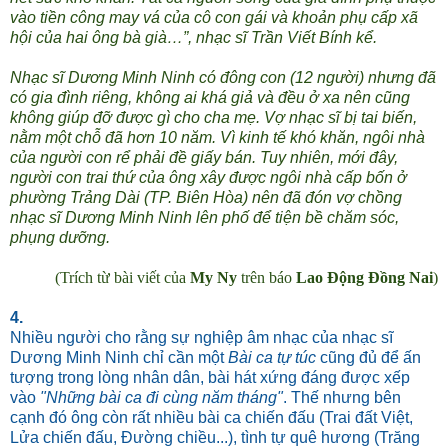
vào tiền công may vá của cô con gái và khoản phụ cấp xã
hội của hai ông bà già…”, nhạc sĩ Trần Viết Bính kể.
Nhạc sĩ Dương Minh Ninh có đông con (12 người) nhưng đã
có gia đình riêng, không ai khá giả và đều ở xa nên cũng
không giúp đỡ được gì cho cha mẹ. Vợ nhạc sĩ bị tai biến,
nằm một chỗ đã hơn 10 năm. Vì kinh tế khó khăn, ngôi nhà
của người con rể phải đề giấy bán. Tuy nhiên, mới đây,
người con trai thứ của ông xây được ngôi nhà cấp bốn ở
phường Trảng Dài (TP. Biên Hòa) nên đã đón vợ chồng
nhạc sĩ Dương Minh Ninh lên phố để tiện bề chăm sóc,
phụng dưỡng.
(Trích từ bài viết của
My Ny
trên báo
Lao Động Đồng Nai
)
4.
Nhiều người cho rằng sự nghiệp âm nhạc của nhạc sĩ
Dương Minh Ninh chỉ cần một
Bài ca tự túc
cũng đủ để ấn
tượng trong lòng nhân dân, bài hát xứng đáng được xếp
vào
"Những bài ca đi cùng năm tháng"
. Thế nhưng bên
cạnh đó ông còn rất nhiều bài ca chiến đấu
(Trai đất Việt,
Lửa chiến đấu, Đường chiều...), tình tự quê hương (Trăng