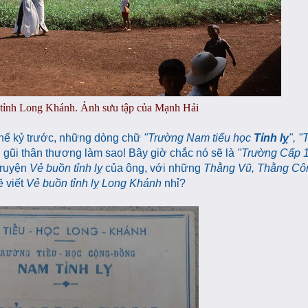
tỉnh Long Khánh. Ảnh sưu tập của Mạnh Hải
 thế kỷ trước, những dòng chữ
"Trường Nam tiểu học
Tỉnh lỵ
", 
 gũi thân thương làm sao! Bây giờ chắc nó sẽ là
"Trường Cấp 
truyện
Vẻ buồn tỉnh lỵ
của ông, với những
Thằng Vũ, Thằng Cô
ẽ viết
Vẻ buồn tỉnh lỵ Long Khánh
nhỉ?