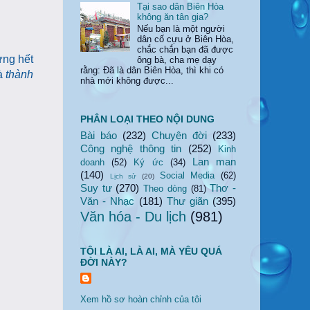
Tại sao dân Biên Hòa
không ăn tân gia?
Nếu bạn là một người
dân cố cựu ở Biên Hòa,
chắc chắn bạn đã được
ưng hết
ông bà, cha mẹ dạy
rằng: Đã là dân Biên Hòa, thì khi có
là
thành
nhà mới không được...
PHÂN LOẠI THEO NỘI DUNG
Bài báo
(232)
Chuyện đời
(233)
Công nghệ thông tin
(252)
Kinh
Lan man
doanh
(52)
Ký ức
(34)
(140)
Social Media
(62)
Lịch sử
(20)
Suy tư
(270)
Thơ -
Theo dòng
(81)
Văn - Nhạc
(181)
Thư giãn
(395)
Văn hóa - Du lịch
(981)
TÔI LÀ AI, LÀ AI, MÀ YÊU QUÁ
ĐỜI NÀY?
Xem hồ sơ hoàn chỉnh của tôi