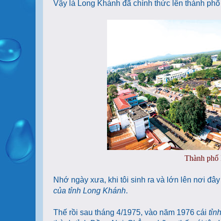
Vậy là Long Khánh đã chính thức lên thành phố
Thành phố 
Nhớ ngày xưa, khi tôi sinh ra và lớn lên nơi đây 
của tỉnh Long Khánh
.
Thế rồi sau tháng 4/1975, vào năm 1976 cái
tỉn