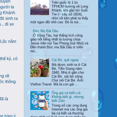
 huyện
Trên quốc lộ 1 từ
người ta
TPHCM hướng về Long
Khánh, khi gần tới Suối
ng Khánh
Tre (~ cây số 1824),
đó sinh ra
nhìn về bên phải ta thấy
một ngọn đồi nhô cao. Đó là núi...
. đi xe
Đức Mẹ Bãi Dâu
Ở Vũng Tàu, hai thắng tích công
giáo nổi tiếng nhất là tượng chúa
n Lộc nằm
Jesus trên núi Tao Phùng (núi Nhỏ) và
Đền thánh Đức mẹ Bãi Dâu ờ triền
núi...
thế ký, có
Cái Bè, quê ngoại
Má được sinh ra ở Cái
Bè, Tiền Giang năm
1940. Nhà ở gần chợ
ọng về
Cái Bè, sát bờ sông.
Chợ nổi Cái Bè. Ảnh:
ước thông
Vietfun Travel. Má là con gái ...
Ông già và biển cả:
Không biết gì, nhưng
ã là
biết Zalo
Trong số các ứng dụng
Internet mà các ông già
bà cả biết và thường
òn hàm ý