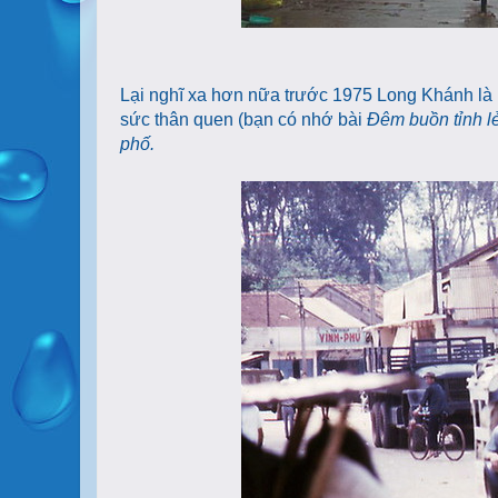
Lại nghĩ xa hơn nữa trước 1975 Long Khánh là 
sức thân quen (bạn có nhớ bài
Đêm buồn tỉnh l
phố.