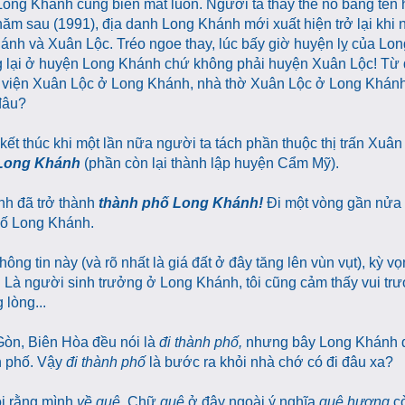
 Long Khánh cũng biến mất luôn. Người ta thay thế nó bằng tên
ăm sau (1991), địa danh Long Khánh mới xuất hiện trở lại khi 
ánh và Xuân Lộc. Tréo ngoe thay, lúc bấy giờ huyện lỵ của Lo
ưng lại ở huyện Long Khánh chứ không phải huyện Xuân Lộc! Từ 
 viện Xuân Lộc ở Long Khánh, nhà thờ Xuân Lộc ở Long Khánh..
 đâu?
kết thúc khi một lần nữa người ta tách phần thuộc thị trấn Xuâ
 Long Khánh
(phần còn lại thành lập huyện Cẩm Mỹ).
nh đã trở thành
thành phố Long Khánh!
Đi một vòng gần nửa 
phố Long Khánh.
ng tin này (và rõ nhất là giá đất ở đây tăng lên vùn vụt), kỳ v
.
Là người sinh trưởng ở Long Khánh, tôi cũng cảm thấy vui tr
 lòng...
Gòn, Biên Hòa đều nói là
đi thành phố,
nhưng bây Long Khánh đ
nh phố. Vậy
đi thành phố
là bước ra khỏi nhà chớ có đi đâu xa?
ói rằng mình
về quê
. Chữ
quê
ở đây ngoài ý nghĩa
quê hương
c