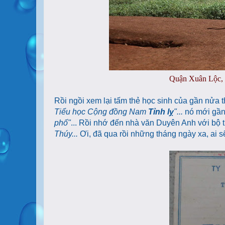
Quận Xuân Lộc, 
Rồi ngồi xem lại tấm thẻ học sinh của gần nửa
Tiểu học Cộng đồng Nam
Tỉnh lỵ
"...
nó mới gần
phố"
... Rồi nhớ đến nhà văn Duyên Anh với bộ 
Thúy...
Ơi, đã qua rồi những tháng ngày xa, ai s