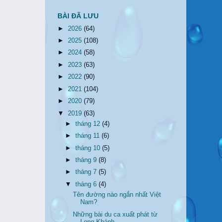
BÀI ĐÃ LƯU
►
2026
(64)
►
2025
(108)
►
2024
(58)
►
2023
(63)
►
2022
(90)
►
2021
(104)
►
2020
(79)
▼
2019
(63)
►
tháng 12
(4)
►
tháng 11
(6)
►
tháng 10
(5)
►
tháng 9
(8)
►
tháng 7
(5)
▼
tháng 6
(4)
Tên đường nào ngắn nhất Việt
Nam?
Những bài du ca xuất phát từ
Long Khánh