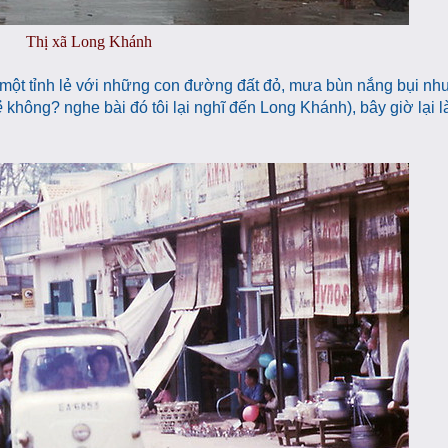
Thị xã Long Khánh
một tỉnh lẻ với những con đường đất đỏ, mưa bùn nắng bụi nh
ẻ
không? nghe bài đó tôi lại nghĩ đến Long Khánh), bây giờ lại 