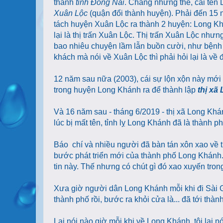
thành
tỉnh Đồng Nai
. Chẳng những thế, cái tên
Xuân Lộc
(quận đổi thành huyện). Phải đến 15 n
tách huyện Xuân Lộc ra thành 2 huyện: Long Kh
lại là thị trấn Xuân Lộc. Thị trấn Xuân Lộc nh
bao nhiêu chuyện lầm lẫn buồn cười, như bệnh
khách mà nói về Xuân Lộc thì phải hỏi lại là về
12 năm sau nữa (2003), cái sự lộn xộn này mới 
trong huyện Long Khánh ra để thành lập
thị xã
Và 16 năm sau - tháng 6/2019 - thị xã Long Khá
lúc bị mất tên, tỉnh lỵ Long Khánh đã là thành 
Báo chí và nhiều người đã bàn tán xôn xao về thô
bước phát triển mới của thành phố Long Khánh
tin này.
Thế nhưng có chút gì đó xao xuyến trong
Xưa giờ người dân Long Khánh mỗi khi đi Sài 
thành phố rồi, bước ra khỏi cửa là... đã tới thà
Lại nói nào giờ mỗi khi về Long Khánh, tôi lại n