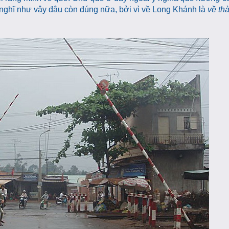
nghĩ như vậy đâu còn đúng nữa, bởi vì về Long Khánh là
về th