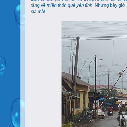
rằng về
miền thôn quê yên tĩnh
. Nhưng bây giờ 
kia mà!