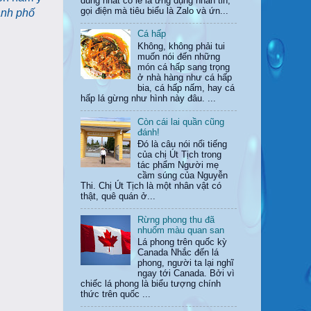
dùng nhất có lẽ là ứng dụng nhắn tin,
gọi điện mà tiêu biểu là Zalo và ứn...
ành phố
Cá hấp
Không, không phải tui
muốn nói đến những
món cá hấp sang trọng
ở nhà hàng như cá hấp
bia, cá hấp nấm, hay cá
hấp lá gừng như hình này đâu. ...
Còn cái lai quần cũng
đánh!
Đó là câu nói nổi tiếng
của chị Út Tịch trong
tác phẩm Người mẹ
cầm súng của Nguyễn
Thi. Chị Út Tịch là một nhân vật có
thật, quê quán ở...
Rừng phong thu đã
nhuốm màu quan san
Lá phong trên quốc kỳ
Canada Nhắc đến lá
phong, người ta lại nghĩ
ngay tới Canada. Bởi vì
chiếc lá phong là biểu tượng chính
thức trên quốc ...