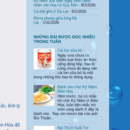
Kỷ niệm 300 năm ngày sinh Danh
nhân văn hóa Lê Quý Đôn
- 8/2/2026
Cả thế giới ở Đà Lạt
- 8/1/2026
Rừng phong giữa lòng Đà
Lạt
- 7/31/2026
NHỮNG BÀI ĐƯỢC ĐỌC NHIỀU
TRONG TUẦN
Cái lon sữa bò
Ngày xưa chưa có
nhiều loại thức ăn thức
uống đóng hộp, bao bì
cũng chưa đa dạng nên
cái lon sữa bò là một
trong những thứ bao bì thông dụng...
Bánh xèo chợ Kỷ Niệm,
Biên Hòa
Hôm trước, tui có nhắc
tới chợ Kỷ Niệm ở Biên
Hòa, luôn tiện nhắc tới
c, tỉnh lỵ
món vang danh ở đây là
bánh xèo . Nay xin mượn bài của anh
Bùi Thuận...
iên Hòa để
Núi Thị ở Suối Tre