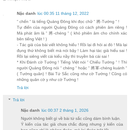
Nặc danh
lúc 00:35 11 tháng 12, 2022
“ chến “ là tiếng Quảng Đông khi đọc chữ “ 將-Tướng “ !
Tự điển của người Quảng Đông có cách phiên âm riêng !
Mà phát âm là “ 將-chéng “ ( khó phiên âm cho chính xác
bên tiếng Việt ! )
- Tác giả của bài viết không hiểu ! Rồi lại đi hỏi ai đó ! Mà lại
đụng thứ không biết mà nói bậy ! Làm hại tác giả hiểu sai !
Rồi lại siêng viết cái kiểu nầy thì truyền bá cái sai !
* Khi Đánh cờ Tướng ! Tiếng Việt nói “ Chiếu Tướng “ ! Thì
người Quảng Đông nói “ chéng “ hoặc “ 將軍-chéng kuánh “
( Tướng quân) ! Bài Tứ Sắc cũng như cờ Tướng ! Cũng có
những quân cờ y như cờ Tướng !
Trả lời
Trả lời
Nặc danh
lúc 00:37 2 tháng 1, 2026
Người không biết gì về bài tứ sắc cũng dám bình luận.
Ý kiến của tác giả chưa chắc đúng nhưng ý kiến của
bạn cũng chỉ là phỏng đoán, mà lại đoán trật lất.