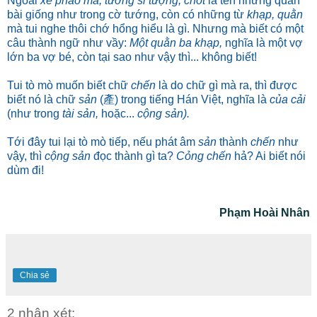
Ngoài
xe pháo mã, tướng sĩ tượng, chốt
là tên những quân
bài giống như trong cờ tướng, còn có những từ
khạp, quằn
mà tui nghe thôi chớ hổng hiểu là gì. Nhưng mà biết có một
câu thành ngữ như vầy:
Một quằn ba khạp,
nghĩa là một vợ
lớn ba vợ bé, còn tại sao như vậy thì... không biết!
Tui tò mò muốn biết chữ
chến
là do chữ gì mà ra, thì được
biết nó là chữ
sản
(產) trong tiếng Hán Việt, nghĩa là
của cải
(như trong
tài sản,
hoặc...
cộng sản).
Tới đây tui lại tò mò tiếp, nếu phát âm
sản
thành
chến
như
vậy, thì
cộng sản
đọc thành gì ta?
Cỏng chến
hả? Ai biết nói
dùm đi!
Phạm Hoài Nhân
Chia sẻ
2 nhận xét: