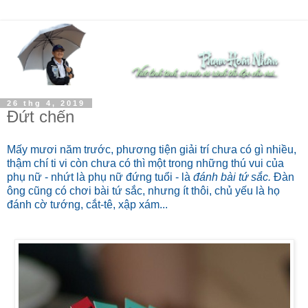
26 thg 4, 2019
Đứt chến
Mấy mươi năm trước, phương tiện giải trí chưa có gì nhiều,
thậm chí ti vi còn chưa có thì một trong những thú vui của
phụ nữ - nhứt là phụ nữ đứng tuổi - là
đánh bài tứ sắc.
Đàn
ông cũng có chơi bài tứ sắc, nhưng ít thôi, chủ yếu là họ
đánh cờ tướng, cắt-tê, xập xám...