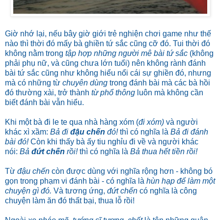
Giờ nhớ lại, nếu bây giờ giới trẻ nghiện chơi game như thế
nào thì thời đó mấy bà ghiền tứ sắc cũng cỡ đó. Tui thời đó
không nằm trong
tập hợp những người mê bài tứ sắc
(không
phải phụ nữ, và cũng chưa lớn tuổi) nên không rành đánh
bài tứ sắc cũng như không hiểu nổi cái sự ghiền đó, nhưng
mà có những từ
chuyên dùng
trong đánh bài mà các bà hồi
đó thường xài, trở thành
từ phổ thông
luôn mà không cần
biết đánh bài vẫn hiểu.
Khi một bà đi le te qua nhà hàng xóm (
đi xóm)
và người
khác xì xầm:
Bả đi
đậu chến
đó!
thì có nghĩa là
Bả đi đánh
bài đó!
Còn khi thấy bà ấy tiu nghỉu đi về và người khác
nói:
Bả
đứt chến
rồi!
thì có nghĩa là
Bả thua hết tiền rồi!
Từ
đậu chến
còn được dùng với nghĩa rộng hơn - không bó
gọn trong phạm vi đánh bài - có nghĩa là
hùn hạp để làm một
chuyện gì đó.
Và tương ứng,
đứt chến
có nghĩa là công
chuyện làm ăn đó thất bại, thua lỗ rồi!