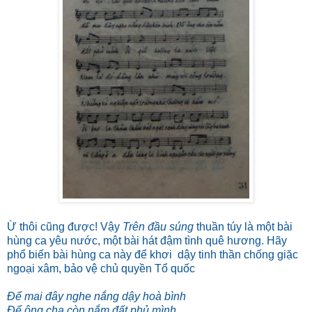
Ừ thôi cũng được! Vậy
Trên đầu súng
thuần túy là một bài
hùng ca yêu nước, một bài hát đậm tình quê hương. Hãy
phổ biến bài hùng ca này để khơi dậy tinh thần chống giặc
ngoại xâm, bảo vệ chủ quyền Tổ quốc
Để mai đây nghe nắng dậy hoà bình
Ðể ông cha còn nắm đất phủ mình