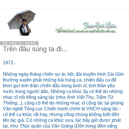
21 thg 1, 2018
Trên đầu súng ta đi...
1972...
Những ngày tháng chiến sự ác liệt, đài truyền hình Sài Gòn
thường xuyên phát những bài hùng ca, chiến đấu ca để
khơi gợi tinh thần chiến đấu trong binh sĩ, tinh thần yêu
nước trong người dân. Những ca khúc ấy có thể do những
nhạc sĩ nổi tiếng sáng tác (như
Anh Việt Thu, Trầm Tử
Thiêng..
.), cũng có thể do những nhạc sĩ công tác tại phòng
Văn nghệ Tổng cục Chiến tranh chính trị VNCH sáng tác -
có thể ca khúc rất hay, nhưng công chúng không biết đến
tên tác giả. Có những ca khúc xưa, lúc bấy giờ được phát
lại, như
Thúc quân
của
Văn Giảng
(
Dồn trong đêm vắng