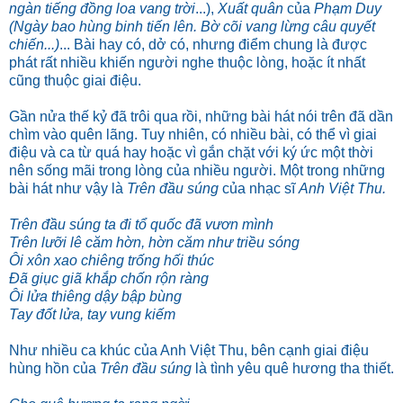
ngàn tiếng đồng loa vang trời
...),
Xuất quân
của
Phạm Duy
(Ngày bao hùng binh tiến lên. Bờ cõi vang lừng câu quyết
chiến...)
... Bài hay có, dở có, nhưng điểm chung là được
phát rất nhiều khiến người nghe thuộc lòng, hoặc ít nhất
cũng thuộc giai điệu.
Gần nửa thế kỷ đã trôi qua rồi, những bài hát nói trên đã dần
chìm vào quên lãng. Tuy nhiên, có nhiều bài, có thể vì giai
điệu và ca từ quá hay hoặc vì gắn chặt với ký ức một thời
nên sống mãi trong lòng của nhiều người. Một trong những
bài hát như vậy là
Trên đầu súng
của nhạc sĩ
Anh Việt Thu.
Trên đầu súng ta đi tổ quốc đã vươn mình
Trên lưỡi lê căm hờn, hờn căm như triều sóng
Ôi xôn xao chiêng trống hối thúc
Đã giục giã khắp chốn rộn ràng
Ôi lửa thiêng dậy bập bùng
Tay đốt lửa, tay vung kiếm
Như nhiều ca khúc của Anh Việt Thu, bên cạnh giai điệu
hùng hồn của
Trên đầu súng
là tình yêu quê hương tha thiết.