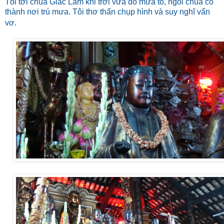
Tôi tới chùa Giác Lâm khi trời vừa đổ mưa to, ngôi chùa cổ
thành nơi trú mưa. Tôi thơ thẩn chụp hình và suy nghĩ vẩn
vơ.