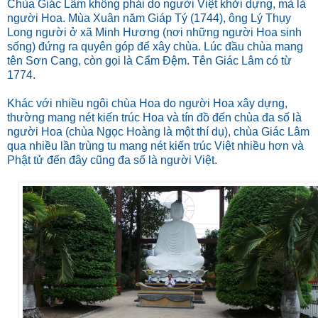
Chùa Giác Lâm không phải do người Việt khởi dựng, mà là
người Hoa. Mùa Xuân năm Giáp Tý (1744), ông Lý Thụy
Long người ở xã Minh Hương (nơi những người Hoa sinh
sống) đứng ra quyên góp để xây chùa. Lúc đầu chùa mang
tên Sơn Cang, còn gọi là Cẩm Đệm. Tên Giác Lâm có từ
1774.
Khác với nhiều ngôi chùa Hoa do người Hoa xây dựng,
thường mang nét kiến trúc Hoa và tín đồ đến chùa đa số là
người Hoa (chùa Ngọc Hoàng là một thí dụ), chùa Giác Lâm
qua nhiều lần trùng tu mang nét kiến trúc Việt nhiều hơn và
Phật tử đến đây cũng đa số là người Việt.