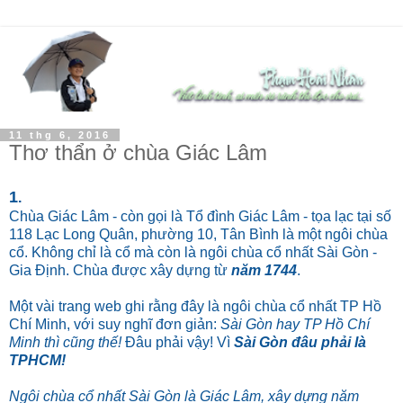
11 thg 6, 2016
Thơ thẩn ở chùa Giác Lâm
1
.
Chùa Giác Lâm - còn gọi là Tổ đình Giác Lâm - tọa lạc tại số
118 Lạc Long Quân, phường 10, Tân Bình là một ngôi chùa
cổ. Không chỉ là cổ mà còn là ngôi chùa cổ nhất Sài Gòn -
Gia Định. Chùa được xây dựng từ
năm 1744
.
Một vài trang web ghi rằng đây là ngôi chùa cổ nhất TP Hồ
Chí Minh, với suy nghĩ đơn giản:
Sài Gòn hay TP Hồ Chí
Minh thì cũng thế!
Đâu phải vậy! Vì
Sài Gòn đâu phải là
TPHCM!
Ngôi chùa cổ nhất Sài Gòn là Giác Lâm, xây dựng năm