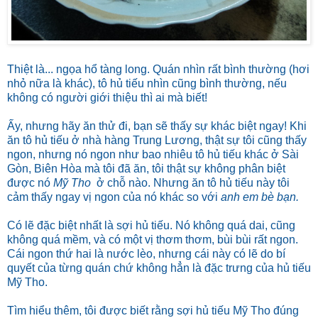
Thiệt là... ngọa hổ tàng long. Quán nhìn rất bình thường (hơi
nhỏ nữa là khác), tô hủ tiếu nhìn cũng bình thường, nếu
không có người giới thiệu thì ai mà biết!
Ấy, nhưng hãy ăn thử đi, bạn sẽ thấy sự khác biệt ngay! Khi
ăn tô hủ tiếu ở nhà hàng Trung Lương, thật sự tôi cũng thấy
ngon, nhưng nó ngon như bao nhiêu tô hủ tiếu khác ở Sài
Gòn, Biên Hòa mà tôi đã ăn, tôi thật sự không phân biệt
được nó
Mỹ Tho
ở chỗ nào. Nhưng ăn tô hủ tiếu này tôi
cảm thấy ngay vị ngon của nó khác so với
anh em bè bạn.
Có lẽ đặc biệt nhất là sợi hủ tiếu. Nó không quá dai, cũng
không quá mềm, và có một vị thơm thơm, bùi bùi rất ngon.
Cái ngon thứ hai là nước lèo, nhưng cái này có lẽ do bí
quyết của từng quán chứ không hẳn là đặc trưng của hủ tiếu
Mỹ Tho.
Tìm hiểu thêm, tôi được biết rằng sợi hủ tiếu Mỹ Tho đúng