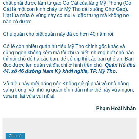
chất phải được làm từ gạo Gò Cát của làng Mỹ Phong (Gò
Cát là một con kinh chảy từ Mỹ Tho dài xuống Chợ Gạo).
Hạt lúa mùa ở vùng này có mùi vị đặc trưng mà không nơi
nào có được.
Chủ quán cho biết quán này đã có hơn 40 năm rồi.
Có lẽ còn nhiều quán hủ tiếu Mỹ Tho chính gốc khác và
cũng ngon không kém mà tôi chưa biết, nhưng biết chỗ nào
thì nói chỗ đó ha các bạn, để có dịp thì các bạn ghé ăn. Bạn
đọc được tên quán và địa chỉ ở hình trên chứ:
Quán Hủ tiếu
44, số 46 đường Nam Kỳ khởi nghĩa, TP. Mỹ Tho.
Và điều này mới đáng nói: Không cứ gì phải vô nhà hàng
sang trọng, vô những quán bình dân như thế này vừa ngon,
vừa rẻ, lại vừa vui nữa!
Phạm Hoài Nhân
Chia sẻ