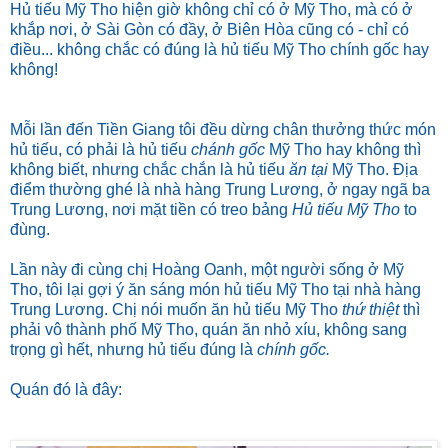
Hủ tiếu Mỹ Tho hiện giờ không chỉ có ở Mỹ Tho, mà có ở
khắp nơi, ở Sài Gòn có đầy, ở Biên Hòa cũng có - chỉ có
điều... không chắc có đúng là hủ tiếu Mỹ Tho chính gốc hay
không!
Mỗi lần đến Tiền Giang tôi đều dừng chân thưởng thức món
hủ tiếu, có phải là hủ tiếu
chánh gốc
Mỹ Tho hay không thì
không biết, nhưng chắc chắn là hủ tiếu
ăn tại
Mỹ Tho. Địa
điểm thường ghé là nhà hàng Trung Lương, ở ngay ngã ba
Trung Lương, nơi mặt tiền có treo bảng
Hủ tiếu Mỹ Tho
to
đùng.
Lần này đi cùng chị Hoàng Oanh, một người sống ở Mỹ
Tho, tôi lại gợi ý ăn sáng món hủ tiếu Mỹ Tho tại nhà hàng
Trung Lương. Chị nói muốn ăn hủ tiếu Mỹ Tho
thứ thiệt
thì
phải vô thành phố Mỹ Tho, quán ăn nhỏ xíu, không sang
trọng gì hết, nhưng hủ tiếu đúng là
chính gốc.
Quán đó là đây: