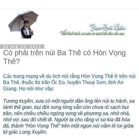
10 thg 12, 2013
Có phải trên núi Ba Thê có Hòn Vọng
Thê?
Các trang mạng về du lịch nói rằng Hòn Vọng Thê ở trên núi
Ba Thê, thuộc thị trấn Óc Eo, huyện Thoại Sơn, tỉnh An
Giang. Họ nói như vầy:
Tương truyền, xưa có một người đàn ông lên núi tu hành, xa
lánh thế gian, bụi đời song lòng vẫn còn chưa rũ sạch bụi
trần, nên chiều chiều ngóng vọng về phương xa, nhớ nhà,
nhớ vợ, sau đó chết đi. Người ta cho rặng vị sư kia đã hóa
đá, thành “Hòn Vọng Thê” trên một ngọn núi nằm lẻ loi giữa
tứ giác Long Xuyên.