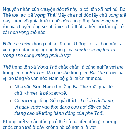
Nguyên nhân của chuyện
dóc tổ
này là cái tên xã nơi núi Ba
Thê tọa lạc:
xã
Vọng Thê
!
Mấy cha nói dóc lấy chữ
vọng thê
này, thêm vô phía trước chữ
hòn
cho giống
hòn vọng phu,
rồi bịa chuyện ông sư nhớ vợ, chớ thật ra trên núi làm gì có
cái
hòn vọng thê
nào!
Điều
cà chớn
không chỉ là trên núi không có cái hòn nào ra
vẻ người đàn ông ngóng trông, mà
chữ thê trong tên xã
Vọng Thê cũng không phải là vợ!
Thê
trong tên xã
Vọng Thê
chắc chắn là cùng nghĩa với
thê
trong tên núi
Ba Thê
. Mà chữ
thê
trong tên
Ba Thê
được hai
vị lão làng về văn hóa Nam bộ giải thích như sau:
Nhà văn Sơn Nam cho rằng Ba Thê xuất phát từ
chữ Khmer là
bát-xam-xê.
Cụ Vương Hồng Sển giải thích:
Thê là cái thang,
vì ngày trước vào thời đàng cựu nơi đây có bắc
thang cao để trông hành động của phe Thổ...
Không biết vị nào đúng (có thể cả hai đều đúng), nhưng
chắc chắn
thê
ở đây không hề có nghĩa là
vợ!