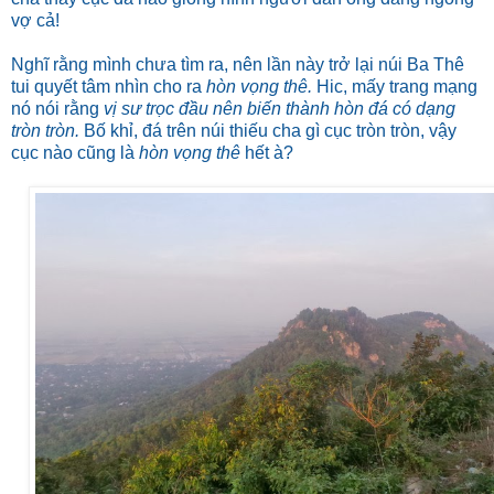
vợ cả!
Nghĩ rằng mình chưa tìm ra, nên lần này trở lại núi Ba Thê
tui quyết tâm nhìn cho ra
hòn vọng thê.
Hic, mấy trang mạng
nó nói rằng
vị sư trọc đầu nên biến thành hòn đá có dạng
tròn tròn.
Bố khỉ, đá trên núi thiếu cha gì cục tròn tròn, vậy
cục nào cũng là
hòn vọng thê
hết à?