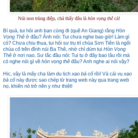
Núi non trùng điệp, chả thấy đâu là
hòn vọng thê
cả!
Bí quá, tui hỏi anh bạn cùng đi (quê An Giang) rằng
Hòn
Vọng Thê
ở đâu? Ảnh nói: Tui chưa nghe bao giờ! Làm gì
có? Chưa chịu thua, tui hỏi sư trụ trì chùa Sơn Tiên là ngôi
chùa cổ trên đỉnh núi Ba Thê, nhờ chỉ dùm tui
Hòn Vọng
Thê
ở nơi nao. Sư lắc đầu nói: Tui tu ở đây bao lâu rồi mà
có nghe nói gì về
hòn vọng thê
đâu? Anh nghe ai nói vậy?
Hic, vậy là mấy cha làm du lịch
xạo bà cố
rồi! Và cái vụ
xạo
bà cố
này được sao chép từ trang web này qua trang web
nọ, khiến nó trở nên y như thiệt!