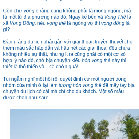
Còn chữ
vọng
e rằng cũng không phải là mong ngóng, mà
là một từ địa phương nào đó. Ngay kế bên xã
Vọng Thê
là
xã
Vọng Đông,
nếu
vọng thê
là ngóng vợ thì
vọng đông
là
gì?
Đành rằng du lịch phải gắn với giai thoại, truyền thuyết cho
thêm màu sắc hấp dẫn và hầu hết các giai thoại đều chứa
không nhiều sự thật, nhưng ít ra cũng phải có một cơ sở
hợp lý nào đó, chớ bịa chuyện kiểu
hòn vọng thê
này thì
thiệt là thô thiển và... cà chớn quá!
Tui ngẫm nghĩ một hồi rồi quyết định cử một người trong
nhóm của mình ở lại làm
tượng hòn vọng thê
để mấy tay bịa
chuyện du lịch có cái mà chỉ cho du khách. Một số mẫu
được chọn như sau: