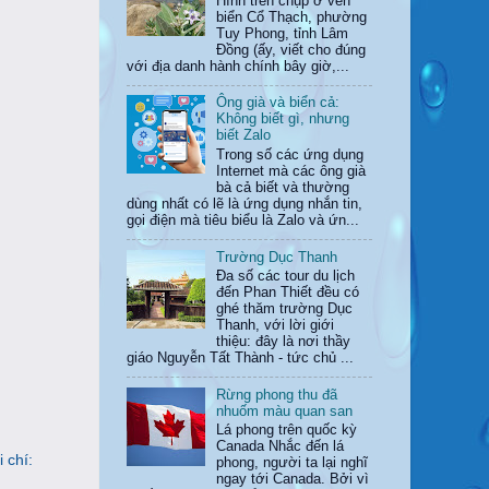
Hình trên chụp ở ven
biển Cổ Thạch, phường
Tuy Phong, tỉnh Lâm
Đồng (ấy, viết cho đúng
với địa danh hành chính bây giờ,...
Ông già và biển cả:
Không biết gì, nhưng
biết Zalo
Trong số các ứng dụng
Internet mà các ông già
bà cả biết và thường
dùng nhất có lẽ là ứng dụng nhắn tin,
gọi điện mà tiêu biểu là Zalo và ứn...
Trường Dục Thanh
Đa số các tour du lịch
đến Phan Thiết đều có
ghé thăm trường Dục
Thanh, với lời giới
thiệu: đây là nơi thầy
giáo Nguyễn Tất Thành - tức chủ ...
Rừng phong thu đã
nhuốm màu quan san
Lá phong trên quốc kỳ
Canada Nhắc đến lá
 chí:
phong, người ta lại nghĩ
ngay tới Canada. Bởi vì