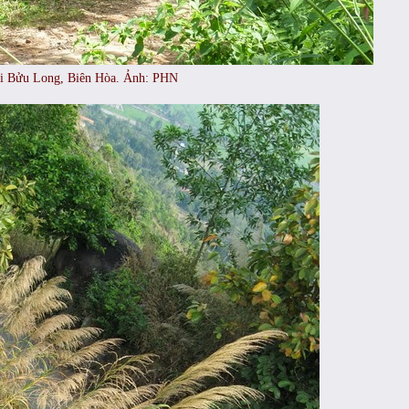
i Bửu Long, Biên Hòa. Ảnh: PHN