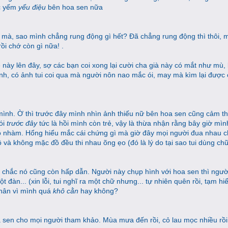
ặc yếm
yểu điệu
bên hoa sen nữa
mà, sao mình chẳng rung động gì hết? Đã chẳng rung động thì thôi, mắ
ồi chớ còn gì nữa! .
 này lên đây, sợ các bạn coi xong lại cười cha già này có mắt như mù,
 tình, có ảnh tui coi qua mà người nôn nao mắc ói, may mà kìm lại đượ
mình. Ờ thì trước đây mình nhìn ảnh thiếu nữ bên hoa sen cũng cảm t
nói
trước đây
tức là hồi mình còn trẻ, vậy là thừa nhận rằng bây giờ mình
ó nhàm. Hổng hiểu mắc cái chứng gì mà giờ đây mọi người đua nhau 
 và không mặc đồ đều thi nhau õng ẹo (đó là lý do tại sao tui dùng ch
hì chắc nó cũng còn hấp dẫn. Người này chụp hình với hoa sen thì ngườ
 đàn... (xin lỗi, tui nghĩ ra một chữ nhưng... tự nhiên quên rồi, tạm hi
 thân vì mình quá
khô cằn
hay không?
oa sen cho mọi người tham khảo. Mùa mưa đến rồi, cỏ lau mọc nhiều rồi