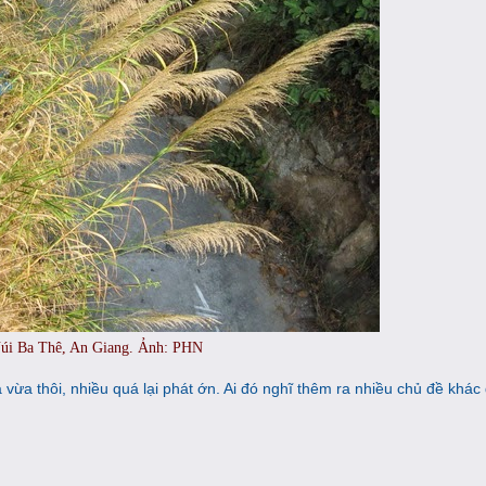
úi Ba Thê, An Giang. Ảnh: PHN
a vừa thôi, nhiều quá lại phát ớn. Ai đó nghĩ thêm ra nhiều chủ đề khác 