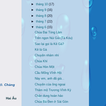
►
tháng 10
(17)
►
tháng 9
(16)
►
tháng 8
(20)
►
tháng 7
(22)
▼
tháng 6
(15)
Chùa Đại Tòng Lâm
Trên ngọn Núi Già (Tà Kóu)
Sao lại gọi là Kê Gà?
Kê là Gà
Chuyện nhảm nhí
Chùa Khỉ
Chùa Hòn Một
Cầu Mống Vĩnh Hội
Này em, anh đã già...
Chuyện của ông ngoại
đi.
Chàng
Thăm mộ Trương Vĩnh Ký
Chân dung hoàn hảo
Hai Ẩu
Chùa Bà Đen ở Sài Gòn