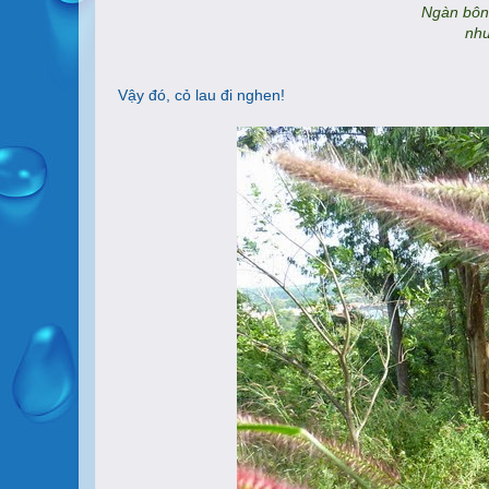
Ngàn bông
như
Vậy đó, cỏ lau đi nghen!