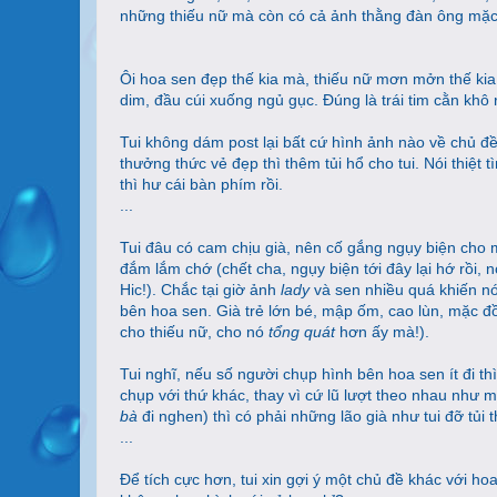
những thiếu nữ mà còn có cả ảnh thằng đàn ông m
Ôi hoa sen đẹp thế kia mà, thiếu nữ mơn mởn thế kia 
dim, đầu cúi xuống ngủ gục. Đúng là trái tim cằn khô r
Tui không dám post lại bất cứ hình ảnh nào về chủ đề
thưởng thức vẻ đẹp thì thêm tủi hổ cho tui. Nói thiệt
thì hư cái bàn phím rồi.
...
Tui đâu có cam chịu già, nên cố gắng ngụy biện cho 
đắm lắm chớ (chết cha, ngụy biện tới đây lại hớ rồi, 
Hic!). Chắc tại giờ ảnh
lady
và sen nhiều quá khiến n
bên hoa sen. Già trẻ lớn bé, mập ốm, cao lùn, mặc đồ
cho thiếu nữ, cho nó
tổng quát
hơn ấy mà!).
Tui nghĩ, nếu số người chụp hình bên hoa sen ít đi t
chụp với thứ khác, thay vì cứ lũ lượt theo nhau như một
bà
đi nghen) thì có phải những lão già như tui đỡ tủi
...
Để tích cực hơn, tui xin gợi ý một chủ đề khác với h