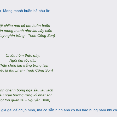
ắm. Mong manh buồn bã như là:
ột chiều nao có em buồn buồn
n mong manh như lau sậy hiền
tay nghìn trùng - Trịnh Công Sơn)
Chiều hôm thức dậy.
Ngồi ôm tóc dài.
hập chờn lau trắng trong tay.
iếc lá thu phai - Trịnh Công Sơn)
nh chênh bóng ngả sầu lau lách
ều ngái hương rừng lối nhạt son
ột trời quan tái - Nguyễn Bính)
 giả gái để chụp hình, mà có sẵn hình ảnh cỏ lau hào hùng nam nhi chi