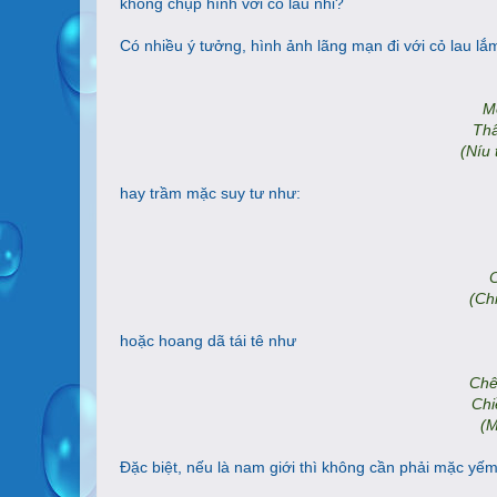
không chụp hình với cỏ lau nhỉ?
Có nhiều ý tưởng, hình ảnh lãng mạn đi với cỏ lau l
M
Thâ
(Níu 
hay trầm mặc suy tư như:
C
(Ch
hoặc hoang dã tái tê như
Chê
Chi
(M
Đặc biệt, nếu là nam giới thì không cần phải mặc yếm