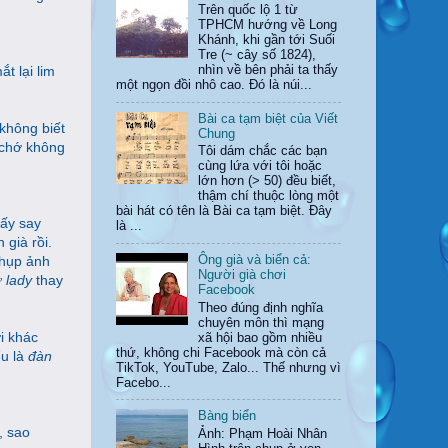
Trên quốc lộ 1 từ
TPHCM hướng về Long
Khánh, khi gần tới Suối
Tre (~ cây số 1824),
t lại lim
nhìn về bên phải ta thấy
một ngọn đồi nhô cao. Đó là núi...
Bài ca tạm biệt của Viết
 không biết
Chung
c chớ không
Tôi dám chắc các bạn
cùng lứa với tôi hoặc
lớn hơn (> 50) đều biết,
thậm chí thuộc lòng một
bài hát có tên là Bài ca tạm biệt. Đây
hấy say
là ...
 già rồi.
Ông già và biển cả:
chụp ảnh
Người già chơi
ữ
lady
thay
Facebook
Theo đúng định nghĩa
chuyên môn thì mạng
i khác
xã hội bao gồm nhiều
thứ, không chi Facebook mà còn cả
ểu là
đàn
TikTok, YouTube, Zalo... Thế nhưng vì
Facebo...
Bàng biển
, sao
Ảnh: Phạm Hoài Nhân