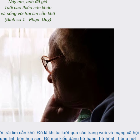
Này em, anh đã già
Tuổi cao thiếu sức khỏe
và sống với trái tim cằn khô
(Bình ca 1 - Phạm Duy)
 trái tim cằn khô. Đó là khi tui lướt qua các trang web và mạng xã hội 
t, lung linh bên hoa sen. Đủ mọi kiểu dáng hở hang, hớ hênh, hóng hớt..