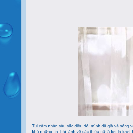
Tui cảm nhận sâu sắc điều đó: mình đã già và sống với
khủ những tin, bài, ảnh về các thiếu nữ lả lơi, lả lướ