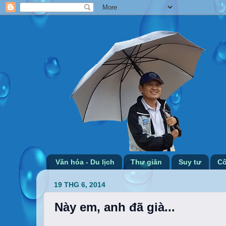
Văn hóa - Du lịch
Thư giãn
Suy tư
Cô
19 THG 6, 2014
Này em, anh đã già...