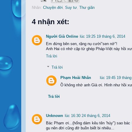
Nhãn:
Chuyện đời
,
Suy tư
,
Thư giãn
4 nhận xét:
Người Già Online
lúc 19:25 19 tháng 6, 2014
Em đứng bên sen, rặng nụ cười"sen nở"!
Anh Hai có nhớ cặp từ ghép Pháp-Việt này hồi x
Trả lời
Trả lời
Phạm Hoài Nhân
lúc 19:45 19 tháng
Ồ không nhớ anh Già ơi. Hình như hồi xưa
Trả lời
Unknown
lúc 16:30 24 tháng 6, 2014
Bác Phạm ơi...(hổng dám kêu tên 'húy") sao bác l
gu nên đời cũng đở buồn biết bi nhiêu...