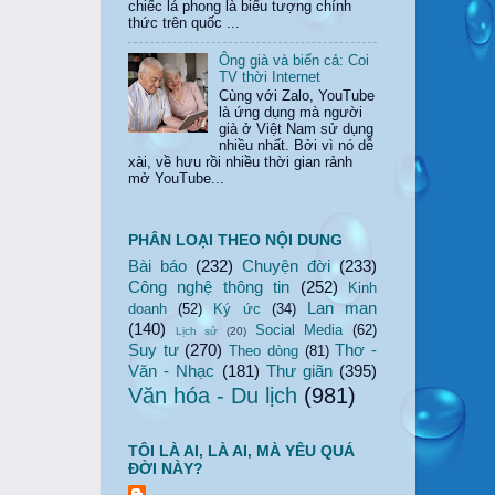
chiếc lá phong là biểu tượng chính
thức trên quốc ...
Ông già và biển cả: Coi
TV thời Internet
Cùng với Zalo, YouTube
là ứng dụng mà người
già ở Việt Nam sử dụng
nhiều nhất. Bởi vì nó dễ
xài, về hưu rồi nhiều thời gian rảnh
mở YouTube...
PHÂN LOẠI THEO NỘI DUNG
Bài báo
(232)
Chuyện đời
(233)
Công nghệ thông tin
(252)
Kinh
Lan man
doanh
(52)
Ký ức
(34)
(140)
Social Media
(62)
Lịch sử
(20)
Suy tư
(270)
Thơ -
Theo dòng
(81)
Văn - Nhạc
(181)
Thư giãn
(395)
Văn hóa - Du lịch
(981)
TÔI LÀ AI, LÀ AI, MÀ YÊU QUÁ
ĐỜI NÀY?