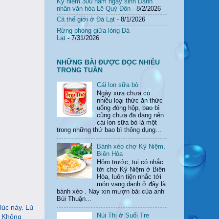
Kỷ niệm 300 năm ngày sinh Danh
nhân văn hóa Lê Quý Đôn
- 8/2/2026
Cả thế giới ở Đà Lạt
- 8/1/2026
Rừng phong giữa lòng Đà
Lạt
- 7/31/2026
NHỮNG BÀI ĐƯỢC ĐỌC NHIỀU
TRONG TUẦN
Cái lon sữa bò
Ngày xưa chưa có
nhiều loại thức ăn thức
uống đóng hộp, bao bì
cũng chưa đa dạng nên
cái lon sữa bò là một
trong những thứ bao bì thông dụng...
Bánh xèo chợ Kỷ Niệm,
Biên Hòa
Hôm trước, tui có nhắc
tới chợ Kỷ Niệm ở Biên
Hòa, luôn tiện nhắc tới
món vang danh ở đây là
bánh xèo . Nay xin mượn bài của anh
Bùi Thuận...
lúc này. Lủ
Núi Thị ở Suối Tre
.
Không