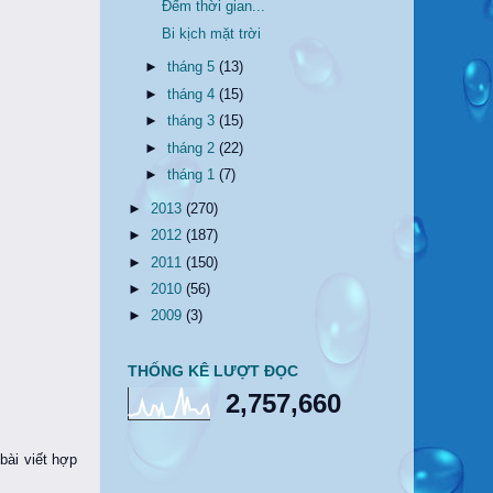
Đếm thời gian...
Bi kịch mặt trời
►
tháng 5
(13)
►
tháng 4
(15)
►
tháng 3
(15)
►
tháng 2
(22)
►
tháng 1
(7)
►
2013
(270)
►
2012
(187)
►
2011
(150)
►
2010
(56)
►
2009
(3)
THỐNG KÊ LƯỢT ĐỌC
2,757,660
bài viết hợp