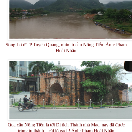
Sông Lô ở TP Tuyên Quang, nhìn từ cầu Nông Tiến. Ảnh: Phạm
Hoài Nhân
Qua cầu Nông Tiến là tới Di tích Thành nhà Mạc, nay đã được
trùng tu thành... cái lò gạch! Ảnh: Phạm Hoài Nhân