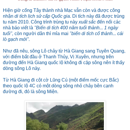
Hiện giờ cổng Tây thành nhà Mạc vẫn còn và được công
nhận
di tích lịch sử cấp Quốc gia.
Di tích này đã được trùng
tu năm 2010. Công trình trùng tu này
xuất sắc
đến nổi các
nhà báo viết là
"Biến di tích 400 năm tuổi thành... 1 ngày
tuổi",
còn người dân thì mỉa mai
"biến di tích cổ thành... cái
lò gạch mới".
Như đã nêu, sông Lô chảy từ Hà Giang sang Tuyên Quang,
với điểm bắt đầu ở Thanh Thủy, Vị Xuyên, nhưng trên
đường đến Hà Giang quốc lộ không đi cặp sông nên ít thấy
dòng sông Lô này.
Từ Hà Giang đi cột cờ Lũng Cú (một điểm mốc cực Bắc)
theo quốc lộ 4C có một dòng sông nhỏ chảy bên cạnh
đường đi, đó là sông Miện.