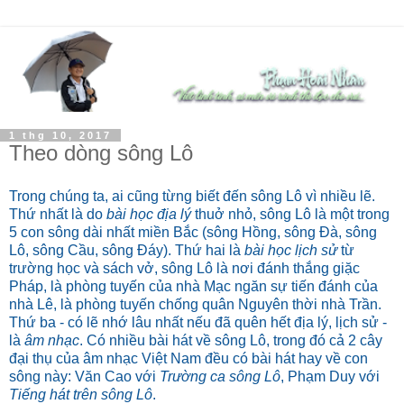
1 thg 10, 2017
Theo dòng sông Lô
Trong chúng ta, ai cũng từng biết đến sông Lô vì nhiều lẽ.
Thứ nhất là do
bài học địa lý
thuở nhỏ, sông Lô là một trong
5 con sông dài nhất miền Bắc (sông Hồng, sông Đà, sông
Lô, sông Cầu, sông Đáy). Thứ hai là
bài học lịch sử
từ
trường học và sách vở, sông Lô là nơi đánh thắng giặc
Pháp, là phòng tuyến của nhà Mạc ngăn sự tiến đánh của
nhà Lê, là phòng tuyến chống quân Nguyên thời nhà Trần.
Thứ ba - có lẽ nhớ lâu nhất nếu đã quên hết địa lý, lịch sử -
là
âm nhạc
. Có nhiều bài hát về sông Lô, trong đó cả 2 cây
đại thụ của âm nhạc Việt Nam đều có bài hát hay về con
sông này: Văn Cao với
Trường ca sông Lô
, Phạm Duy với
Tiếng hát trên sông Lô
.