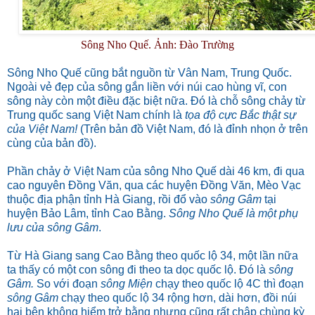
Sông Nho Quế. Ảnh: Đào Trường
Sông Nho Quế cũng bắt nguồn từ Vân Nam, Trung Quốc.
Ngoài vẻ đẹp của sông gắn liền với núi cao hùng vĩ, con
sông này còn một điều đặc biệt nữa. Đó là chỗ sông chảy từ
Trung quốc sang Việt Nam chính là
tọa độ cực Bắc thật sự
của Việt Nam!
(Trên bản đồ Việt Nam, đó là đỉnh nhọn ở trên
cùng của bản đồ).
Phần chảy ở Việt Nam của sông Nho Quế dài 46 km, đi qua
cao nguyên Đồng Văn, qua các huyện Đồng Văn, Mèo Vạc
thuộc địa phận tỉnh Hà Giang, rồi đổ vào
sông Gâm
tại
huyện Bảo Lâm, tỉnh Cao Bằng.
Sông Nho Quế là một phụ
lưu của sông Gâm
.
Từ Hà Giang sang Cao Bằng theo quốc lộ 34, một lần nữa
ta thấy có một con sông đi theo ta dọc quốc lộ. Đó là
sông
Gâm.
So với đoạn
sông Miện
chạy theo quốc lộ 4C thì đoạn
sông Gâm
chạy theo quốc lộ 34 rộng hơn, dài hơn, đồi núi
hai bên không hiểm trở bằng nhưng cũng rất chập chùng kỳ