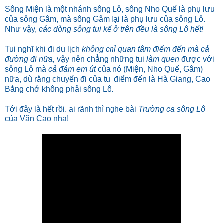
Sông Miện là một nhánh sông Lô, sông Nho Quế là phụ lưu
của sông Gâm, mà sông Gâm lại là phụ lưu của sông Lô.
Như vậy,
các dòng sông tui kể ở trên đều là sông Lô hết!
Tui nghĩ khi đi du lịch
không chỉ quan tâm điểm đến mà cả
đường đi nữa,
vậy nên chẳng những tui
làm quen
được với
sông Lô mà
cả đám em út
của nó (Miện, Nho Quế, Gâm)
nữa, dù rằng chuyến đi của tui điểm đến là Hà Giang, Cao
Bằng chớ không phải sông Lô.
Tới đây là hết rồi, ai rãnh thì nghe bài
Trường ca sông Lô
của Văn Cao nha!