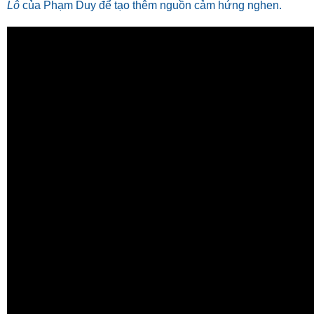
Lô
của Phạm Duy để tạo thêm nguồn cảm hứng nghen.