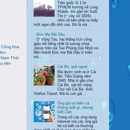
Trên quốc lộ 1 từ
TPHCM hướng về Long
Khánh, khi gần tới Suối
Tre (~ cây số 1824),
nhìn về bên phải ta thấy
một ngọn đồi nhô cao. Đó là núi...
Đức Mẹ Bãi Dâu
Ở Vũng Tàu, hai thắng tích công
giáo nổi tiếng nhất là tượng chúa
a Cộng hòa
Jesus trên núi Tao Phùng (núi Nhỏ) và
les-
Đền thánh Đức mẹ Bãi Dâu ờ triền
núi...
i Nam Thái
u tiên
Cái Bè, quê ngoại
Má được sinh ra ở Cái
Bè, Tiền Giang năm
1940. Nhà ở gần chợ
Cái Bè, sát bờ sông.
Chợ nổi Cái Bè. Ảnh:
Vietfun Travel. Má là con gái ...
Ông già và biển cả:
Không biết gì, nhưng
biết Zalo
Trong số các ứng dụng
Internet mà các ông già
bà cả biết và thường