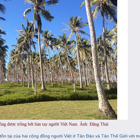
ng được trồng bởi bàn tay người Việt Nam. Ảnh: Đặng Thái
ồn tại của hai cộng đồng người Việt ở Tân Đảo và Tân Thế Giới với mộ