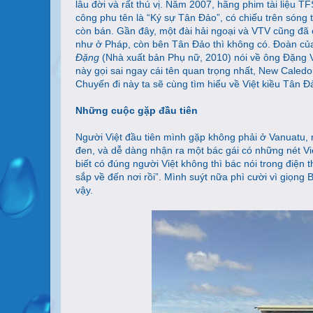
lâu đời và rất thú vị. Năm 2007, hãng phim tài liệu T
công phu tên là “Ký sự Tân Đảo”, có chiếu trên sóng
còn bán. Gần đây, một đài hải ngoại và VTV cũng đã 
như ở Pháp, còn bên Tân Đảo thì không có. Đoàn của
Đặng
(Nhà xuất bản Phụ nữ, 2010) nói về ông Đặng Vă
này gọi sai ngay cái tên quan trọng nhất, New Caledo
Chuyến đi này ta sẽ cùng tìm hiểu về Việt kiều Tân Đ
Những cuộc gặp đầu tiên
Người Việt đầu tiên mình gặp không phải ở Vanuatu, 
đen, và dễ dàng nhận ra một bác gái có những nét V
biết có đúng người Việt không thì bác nói trong điện
sắp về đến nơi rồi”. Mình suýt nữa phì cười vì giọng 
vậy.