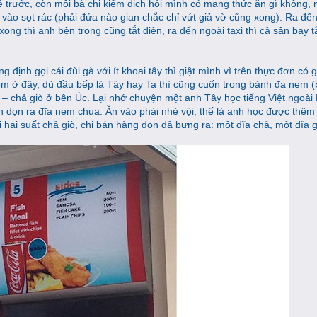
 trước, còn mỗi bà chị kiểm dịch hỏi mình có mang thức ăn gì không, 
ứt vào sọt rác (phải đứa nào gian chắc chỉ vứt giả vờ cũng xong). Ra đến
ong thì anh bên trong cũng tắt điện, ra đến ngoài taxi thì cả sân bay t
ịnh gọi cái đùi gà với ít khoai tây thì giật mình vì trên thực đơn có 
m ở đây, dù đầu bếp là Tây hay Ta thì cũng cuốn trong bánh đa nem 
l – chả giò ở bên Úc. Lại nhớ chuyện một anh Tây học tiếng Việt ngoài
 dọn ra đĩa nem chua. Ăn vào phải nhè vội, thế là anh học được thêm
 hai suất chả giò, chị bán hàng đon đả bưng ra: một đĩa chả, một đĩa g