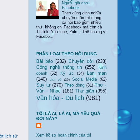
Người già chơi
Facebook
Theo đúng định nghĩa
chuyên môn thì mạng
xã hội bao gồm nhiều
thứ, không chi Facebook mà còn cả
TikTok, YouTube, Zalo... Thế nhưng vì
Facebo...
PHÂN LOẠI THEO NỘI DUNG
Bài báo
(232)
Chuyện đời
(233)
Công nghệ thông tin
(252)
Kinh
Lan man
doanh
(52)
Ký ức
(34)
(140)
Social Media
(62)
Lịch sử
(20)
Suy tư
(270)
Thơ -
Theo dòng
(81)
Văn - Nhạc
(181)
Thư giãn
(395)
Văn hóa - Du lịch
(981)
TÔI LÀ AI, LÀ AI, MÀ YÊU QUÁ
ĐỜI NÀY?
Xem hồ sơ hoàn chỉnh của tôi
t lịch sử