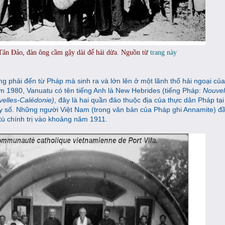
Tân Đảo, đàn ông cầm gậy dài để hái dừa. Nguồn từ
trang này
g phải đến từ Pháp mà sinh ra và lớn lên ở một lãnh thổ hải ngoại củ
ăm 1980, Vanuatu có tên tiếng Anh là New Hebrides (tiếng Pháp:
Nouvel
elles-Calédonie)
, đây là hai quần đảo thuộc địa của thực dân Pháp tạ
 số. Những người Việt Nam (trong văn bản của Pháp ghi Annamite) đầ
tù chính trị vào khoảng năm 1911.