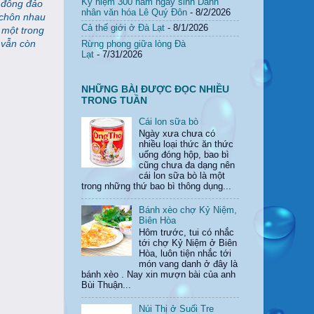
Kỷ niệm 300 năm ngày sinh Danh
c đông đảo
nhân văn hóa Lê Quý Đôn
- 8/2/2026
i chôn nhau
Cả thế giới ở Đà Lạt
- 8/1/2026
 một trong
 vẫn còn
Rừng phong giữa lòng Đà
Lạt
- 7/31/2026
NHỮNG BÀI ĐƯỢC ĐỌC NHIỀU
TRONG TUẦN
Cái lon sữa bò
Ngày xưa chưa có
nhiều loại thức ăn thức
uống đóng hộp, bao bì
cũng chưa đa dạng nên
cái lon sữa bò là một
trong những thứ bao bì thông dụng...
Bánh xèo chợ Kỷ Niệm,
Biên Hòa
Hôm trước, tui có nhắc
tới chợ Kỷ Niệm ở Biên
Hòa, luôn tiện nhắc tới
món vang danh ở đây là
bánh xèo . Nay xin mượn bài của anh
Bùi Thuận...
Núi Thị ở Suối Tre