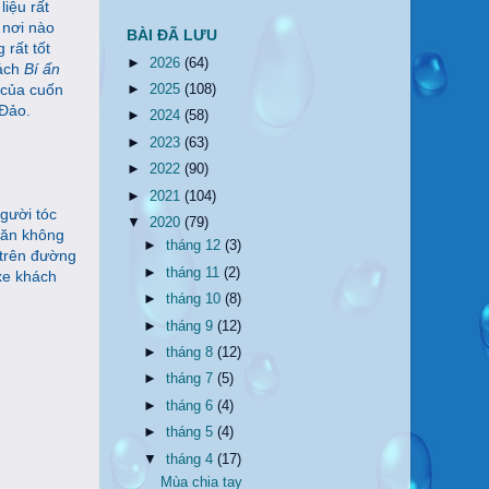
liệu rất
 nơi nào
BÀI ĐÃ LƯU
 rất tốt
►
2026
(64)
ách
Bí ẩn
 của cuốn
►
2025
(108)
 Đảo.
►
2024
(58)
►
2023
(63)
►
2022
(90)
►
2021
(104)
gười tóc
▼
2020
(79)
oăn không
►
tháng 12
(3)
 trên đường
►
tháng 11
(2)
 xe khách
►
tháng 10
(8)
►
tháng 9
(12)
►
tháng 8
(12)
►
tháng 7
(5)
►
tháng 6
(4)
►
tháng 5
(4)
▼
tháng 4
(17)
Mùa chia tay