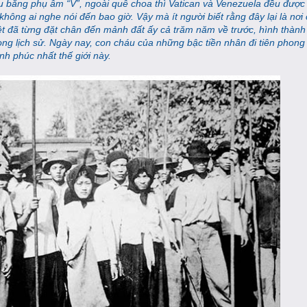
đầu bằng phụ âm “V”, ngoài quê choa thì Vatican và Venezuela đều đượ
không ai nghe nói đến bao giờ. Vậy mà ít người biết rằng đây lại là nơ
t đã từng đặt chân đến mảnh đất ấy cả trăm năm về trước, hình thành
ong lịch sử. Ngày nay, con cháu của những bậc tiền nhân đi tiên phong
nh phúc nhất thế giới này.