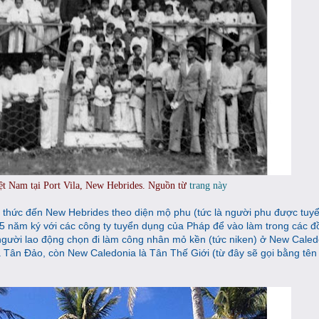
ệt Nam tại Port Vila, New Hebrides. Nguồn từ
trang này
 thức đến New Hebrides theo diện mộ phu (tức là người phu được tuy
5 năm ký với các công ty tuyển dụng của Pháp để vào làm trong các đ
người lao động chọn đi làm công nhân mỏ kền (tức niken) ở New Caled
Tân Đảo, còn New Caledonia là Tân Thế Giới (từ đây sẽ gọi bằng tên 