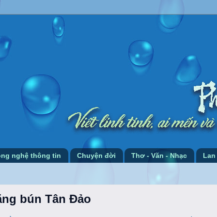
ng nghệ thông tin
Chuyện đời
Thơ - Văn - Nhạc
Lan
ằng bún Tân Đảo