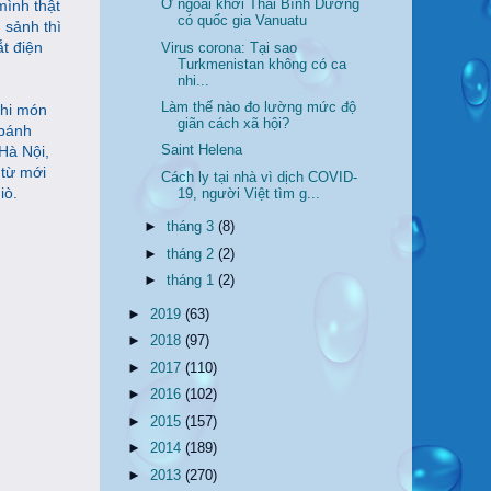
Ở ngoài khơi Thái Bình Dương
mình thật
có quốc gia Vanuatu
 sảnh thì
ắt điện
Virus corona: Tại sao
Turkmenistan không có ca
nhi...
Làm thế nào đo lường mức độ
ghi món
giãn cách xã hội?
(bánh
 Hà Nội,
Saint Helena
 từ mới
Cách ly tại nhà vì dịch COVID-
iò.
19, người Việt tìm g...
►
tháng 3
(8)
►
tháng 2
(2)
►
tháng 1
(2)
►
2019
(63)
►
2018
(97)
►
2017
(110)
►
2016
(102)
►
2015
(157)
►
2014
(189)
►
2013
(270)