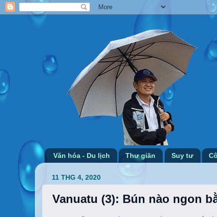
Văn hóa - Du lịch
Thư giãn
Suy tư
Cô
11 THG 4, 2020
Vanuatu (3): Bún nào ngon b