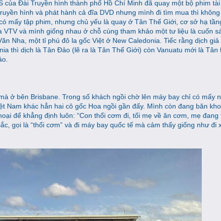
FS của Đài Truyền hình thành phố Hồ Chí Minh đã quay một bộ phim tài 
 truyền hình và phát hành cả đĩa DVD nhưng mình đi tìm mua thì không
có mấy tập phim, nhưng chủ yếu là quay ở Tân Thế Giới, cơ sở hạ tầng
 VTV và mình giống nhau ở chỗ cùng tham khảo một tư liệu là cuốn s
n Nha, một tỉ phú đô la gốc Việt ở New Caledonia. Tiếc rằng dịch giả
nia thì dịch là Tân Đảo (lẽ ra là Tân Thế Giới) còn Vanuatu mới là Tân
ảo.
mà ở bên Brisbane. Trong số khách ngồi chờ lên máy bay chỉ có mấy n
iệt Nam khác hẳn hai cô gốc Hoa ngồi gần đấy. Mình còn đang băn kh
 thoại để khẳng định luôn: “Con thổi cơm đi, tối mẹ về ăn cơm, mẹ đang
Bắc, gọi là “thổi cơm” và đi máy bay quốc tế mà cảm thấy giống như đi