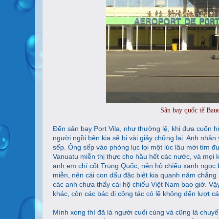
Sân bay quốc tế Baue
Đến sân bay Port Vila, như thường lệ, khi đưa cuốn 
người ngồi bên kia sẽ bị vài giây chững lại. Anh nhân 
sếp. Ông sếp vào phòng lục lọi một lúc lâu mới tìm 
Vanuatu miễn thị thực cho hầu hết các nước, và mọi
anh em chí cốt Trung Quốc, nên hộ chiếu xanh ngọc b
miễn, nên cái con dấu đặc biệt kia quanh năm chẳng 
các anh chưa thấy cái hộ chiếu Việt Nam bao giờ. Vậ
khác, còn các bác đi công tác có lẽ không đến lượt c
Mình xong thì đã là người cuối cùng và cũng là chuyến