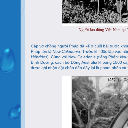
Người lao động Việt Nam tại 
Cặp vợ chồng người Pháp đã kể ở cuối bài trước khôn
Pháp tên là
New Caledonia
. Trước khi độc lập vào n
Hébrides
). Cùng với New Caledonia (tiếng Pháp:
Nouv
Bình Dương, cách bờ Đông Australia khoảng 1500 cây
được ghi nhận đặt chân đến đây lại là phạm nhân và 