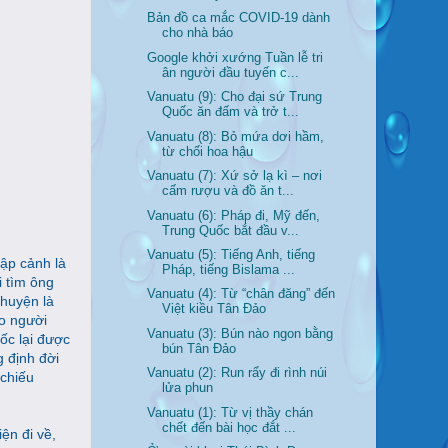
Bản đồ ca mắc COVID-19 dành
cho nhà báo
Google khởi xướng Tuần lễ tri
ân người đầu tuyến c...
Vanuatu (9): Cho đại sứ Trung
Quốc ăn đấm và trở t...
Vanuatu (8): Bỏ mứa dơi hầm,
từ chối hoa hậu
Vanuatu (7): Xứ sở lạ kì – nơi
cấm rượu và đồ ăn t...
Vanuatu (6): Pháp đi, Mỹ đến,
Trung Quốc bắt đầu v...
Vanuatu (5): Tiếng Anh, tiếng
ập cảnh là
Pháp, tiếng Bislama ...
i tìm ông
Vanuatu (4): Từ “chân đăng” đến
Chuyện là
Việt kiều Tân Đảo
o người
Vanuatu (3): Bún nào ngon bằng
ốc lại được
bún Tân Đảo
 định đời
Vanuatu (2): Run rẩy đi rình núi
 chiếu
lửa phun
Vanuatu (1): Từ vị thầy chán
chết đến bài học đắt ...
ện đi về,