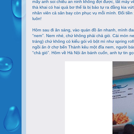
mấy anh soi chiếu an ninh không đợi được, tắt máy về
thà khai có hai quả bơ thế là bị bảo tự ra đằng kia v
nhân viên cả sân bay còn phục vụ mỗi mình. Đổi tiền x
luôn!
Hôm sau đi ăn sáng, vào quán đồ ăn nhanh, mình đang đ
“nem”. Nem nhé, chứ không phải chả giò. Cái món ne
tráng) chứ không có kiểu gói vỏ bột mì như spring rol
ngồi ăn ở chợ bến Thành kêu một đĩa nem, người bán
“chả giò”. Hôm về Hà Nội ăn bánh cuốn, anh tự tin gọi