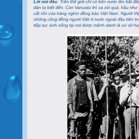
Lời mở đầu
: Trên thế giới chỉ có bốn nước tên bắt 
dân ta biết đến. Còn Vanuatu thì xa xôi quá, hầu như 
cắt rốn của hàng nghìn đồng bào Việt Nam. Người Việ
những cộng đồng người Việt ở nước ngoài đầu tiên tr
tiếp tục sinh sống tại nơi được mệnh danh là xứ sở hạ