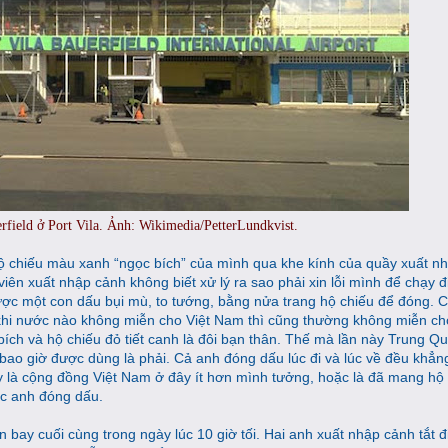
rfield ở Port Vila. Ảnh: Wikimedia/PetterLundkvist.
hộ chiếu màu xanh “ngọc bích” của mình qua khe kính của quầy xuất nh
viên xuất nhập cảnh không biết xử lý ra sao phải xin lỗi mình để chạy đ
được một con dấu bụi mù, to tướng, bằng nửa trang hộ chiếu để đóng. 
 khi nước nào không miễn cho Việt Nam thì cũng thường không miễn ch
ích và hộ chiếu đỏ tiết canh là đôi bạn thân. Thế mà lần này Trung Qu
bao giờ được dùng là phải. Cả anh đóng dấu lúc đi và lúc về đều khẳng
y là cộng đồng Việt Nam ở đây ít hơn mình tưởng, hoặc là đã mang hộ
ác anh đóng dấu.
 bay cuối cùng trong ngày lúc 10 giờ tối. Hai anh xuất nhập cảnh tắt đi