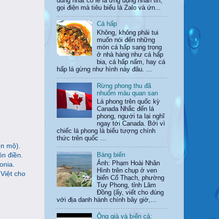
dùng nhất có lẽ là ứng dụng nhắn tin,
gọi điện mà tiêu biểu là Zalo và ứn...
Cá hấp
Không, không phải tui
muốn nói đến những
món cá hấp sang trọng
ở nhà hàng như cá hấp
bia, cá hấp nấm, hay cá
hấp lá gừng như hình này đâu. ...
Rừng phong thu đã
nhuốm màu quan san
Lá phong trên quốc kỳ
Canada Nhắc đến lá
phong, người ta lại nghĩ
ngay tới Canada. Bởi vì
chiếc lá phong là biểu tượng chính
thức trên quốc ...
ển mộ).
ồn điền.
Bàng biển
Ảnh: Phạm Hoài Nhân
onia.
Hình trên chụp ở ven
Việt cho
biển Cổ Thạch, phường
Tuy Phong, tỉnh Lâm
Đồng (ấy, viết cho đúng
với địa danh hành chính bây giờ,...
Ông già và biển cả: