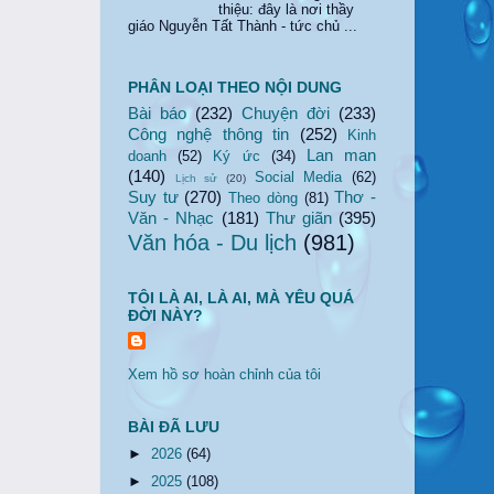
thiệu: đây là nơi thầy
giáo Nguyễn Tất Thành - tức chủ ...
PHÂN LOẠI THEO NỘI DUNG
Bài báo
(232)
Chuyện đời
(233)
Công nghệ thông tin
(252)
Kinh
Lan man
doanh
(52)
Ký ức
(34)
(140)
Social Media
(62)
Lịch sử
(20)
Suy tư
(270)
Thơ -
Theo dòng
(81)
Văn - Nhạc
(181)
Thư giãn
(395)
Văn hóa - Du lịch
(981)
TÔI LÀ AI, LÀ AI, MÀ YÊU QUÁ
ĐỜI NÀY?
Xem hồ sơ hoàn chỉnh của tôi
BÀI ĐÃ LƯU
►
2026
(64)
►
2025
(108)