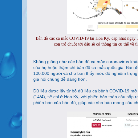
Bản đồ các ca mắc COVID-19 tại Hoa Kỳ, cập nhật ngày 14/
con trỏ chuột tới đâu sẽ có thông tin cụ thể về t
Không giống như các bản đồ ca mắc coronavirus kh
của họ hoặc thậm chí bản đồ ca mắc quốc gia. Bản đồ
100.000 người và cho bạn thấy mức độ nghiêm trọng 
gia nói chung dễ dàng hơn.
Dữ liệu được lấy từ bộ dữ liệu ca bệnh COVID-19 mở
(14/4), sẽ chỉ ở Hoa Kỳ, với phiên bản toàn cầu sắp 
phiên bản của bản đồ, giúp các nhà báo mang câu ch