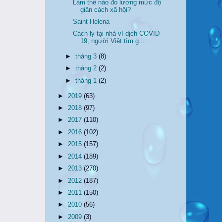
Làm thế nào đo lường mức độ
giãn cách xã hội?
Saint Helena
Cách ly tại nhà vì dịch COVID-
19, người Việt tìm g...
►
tháng 3
(8)
►
tháng 2
(2)
►
tháng 1
(2)
►
2019
(63)
►
2018
(97)
►
2017
(110)
►
2016
(102)
►
2015
(157)
►
2014
(189)
►
2013
(270)
►
2012
(187)
►
2011
(150)
►
2010
(56)
►
2009
(3)