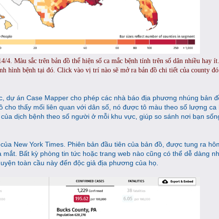
4. Màu sắc trên bản đồ thể hiện số ca mắc bệnh tính trên số dân nhiều hay ít
ình hình bệnh tại đó. Click vào vị trí nào sẽ mở ra bản đồ chi tiết của county đó
ác, dự án Case Mapper cho phép các nhà báo địa phương nhúng bản đ
 cho thấy mối liên quan với dân số, nó được tô màu theo số lượng ca
của dịch bệnh theo số người ở mỗi khu vực, giúp so sánh nơi bạn sốn
 của New York Times. Phiên bản đầu tiên của bản đồ, được tung ra hô
ra mắt. Bất kỳ phòng tin tức hoặc trang web nào cũng có thể dễ dàng n
uyện toàn cầu này đến độc giả địa phương của họ.