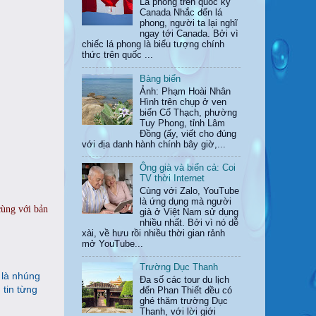
Lá phong trên quốc kỳ
Canada Nhắc đến lá
phong, người ta lại nghĩ
ngay tới Canada. Bởi vì
chiếc lá phong là biểu tượng chính
thức trên quốc ...
Bàng biển
Ảnh: Phạm Hoài Nhân
Hình trên chụp ở ven
biển Cổ Thạch, phường
Tuy Phong, tỉnh Lâm
Đồng (ấy, viết cho đúng
với địa danh hành chính bây giờ,...
Ông già và biển cả: Coi
TV thời Internet
Cùng với Zalo, YouTube
là ứng dụng mà người
cùng với bản
già ở Việt Nam sử dụng
nhiều nhất. Bởi vì nó dễ
xài, về hưu rồi nhiều thời gian rảnh
mở YouTube...
Trường Dục Thanh
 là nhúng
Đa số các tour du lịch
 tin từng
đến Phan Thiết đều có
ghé thăm trường Dục
Thanh, với lời giới