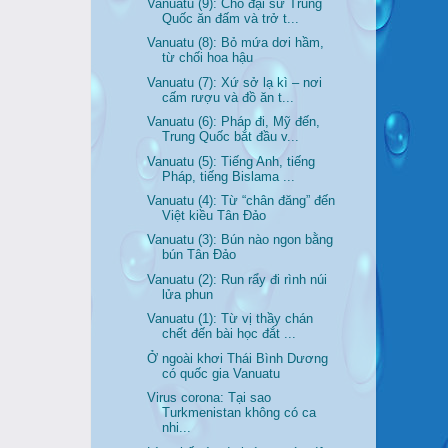
Vanuatu (9): Cho đại sứ Trung
Quốc ăn đấm và trở t...
Vanuatu (8): Bỏ mứa dơi hầm,
từ chối hoa hậu
Vanuatu (7): Xứ sở lạ kì – nơi
cấm rượu và đồ ăn t...
Vanuatu (6): Pháp đi, Mỹ đến,
Trung Quốc bắt đầu v...
Vanuatu (5): Tiếng Anh, tiếng
Pháp, tiếng Bislama ...
Vanuatu (4): Từ “chân đăng” đến
Việt kiều Tân Đảo
Vanuatu (3): Bún nào ngon bằng
bún Tân Đảo
Vanuatu (2): Run rẩy đi rình núi
lửa phun
Vanuatu (1): Từ vị thầy chán
chết đến bài học đắt ...
Ở ngoài khơi Thái Bình Dương
có quốc gia Vanuatu
Virus corona: Tại sao
Turkmenistan không có ca
nhi...