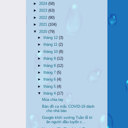
►
2024
(58)
►
2023
(63)
►
2022
(90)
►
2021
(104)
▼
2020
(79)
►
tháng 12
(3)
►
tháng 11
(2)
►
tháng 10
(8)
►
tháng 9
(12)
►
tháng 8
(12)
►
tháng 7
(5)
►
tháng 6
(4)
►
tháng 5
(4)
▼
tháng 4
(17)
Mùa chia tay
Bản đồ ca mắc COVID-19 dành
cho nhà báo
Google khởi xướng Tuần lễ tri
ân người đầu tuyến c...