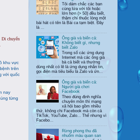
Tôi dám chắc các bạn
cùng lứa với tôi hoặc
lớn hơn (> 50) đều biết,
thậm chí thuộc lòng một
bài hát có tên là Bài ca tạm biệt. Đây
là ...
Ông già và biển cả:
. Di chuyển
Không biết gì, nhưng
.
biết Zalo
Trong số các ứng dụng
Internet mà các ông già
ồ khu vực
bà cả biết và thường
dùng nhất có lẽ là ứng dụng nhắn tin,
 bệnh trên
gọi điện mà tiêu biểu là Zalo và ứn...
g với quốc
Ông già và biển cả:
Người già chơi
Facebook
m nay
Theo đúng định nghĩa
húng từng
chuyên môn thì mạng
xã hội bao gồm nhiều
thứ, không chi Facebook mà còn cả
TikTok, YouTube, Zalo... Thế nhưng vì
Facebo...
Rừng phong thu đã
nhuốm màu quan san