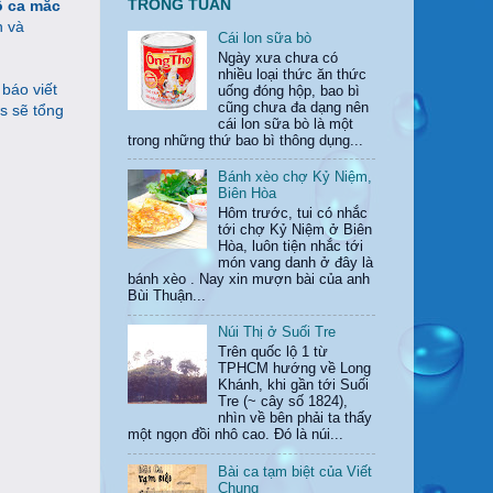
TRONG TUẦN
ồ ca mắc
n và
Cái lon sữa bò
Ngày xưa chưa có
nhiều loại thức ăn thức
báo viết
uống đóng hộp, bao bì
cũng chưa đa dạng nên
s sẽ tổng
cái lon sữa bò là một
trong những thứ bao bì thông dụng...
Bánh xèo chợ Kỷ Niệm,
Biên Hòa
Hôm trước, tui có nhắc
tới chợ Kỷ Niệm ở Biên
Hòa, luôn tiện nhắc tới
món vang danh ở đây là
bánh xèo . Nay xin mượn bài của anh
Bùi Thuận...
Núi Thị ở Suối Tre
Trên quốc lộ 1 từ
TPHCM hướng về Long
Khánh, khi gần tới Suối
Tre (~ cây số 1824),
nhìn về bên phải ta thấy
một ngọn đồi nhô cao. Đó là núi...
Bài ca tạm biệt của Viết
Chung