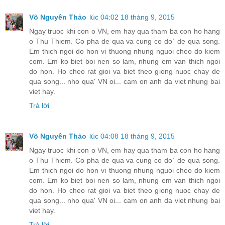
Võ Nguyên Thảo
lúc 04:02 18 tháng 9, 2015
Ngay truoc khi con o VN, em hay qua tham ba con ho hang
o Thu Thiem. Co pha de qua va cung co do` de qua song.
Em thich ngoi do hon vi thuong nhung nguoi cheo do kiem
com. Em ko biet boi nen so lam, nhung em van thich ngoi
do hon. Ho cheo rat gioi va biet theo giong nuoc chay de
qua song... nho qua' VN oi... cam on anh da viet nhung bai
viet hay.
Trả lời
Võ Nguyên Thảo
lúc 04:08 18 tháng 9, 2015
Ngay truoc khi con o VN, em hay qua tham ba con ho hang
o Thu Thiem. Co pha de qua va cung co do` de qua song.
Em thich ngoi do hon vi thuong nhung nguoi cheo do kiem
com. Em ko biet boi nen so lam, nhung em van thich ngoi
do hon. Ho cheo rat gioi va biet theo giong nuoc chay de
qua song... nho qua' VN oi... cam on anh da viet nhung bai
viet hay.
Trả lời