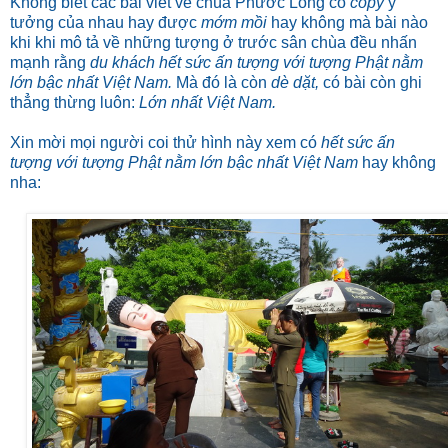
Không biết các bài viết về chùa Phước Long có
copy
ý
tưởng của nhau hay được
mớm mồi
hay không mà bài nào
khi khi mô tả về những tượng ở trước sân chùa đều nhấn
mạnh rằng
du khách hết sức ấn tượng với tượng Phật nằm
lớn bậc nhất Việt Nam.
Mà đó là còn
dè dặt,
có bài còn ghi
thẳng thừng luôn:
Lớn nhất Việt Nam.
Xin mời mọi người coi thử hình này xem có
hết sức ấn
tượng với tượng Phật nằm lớn bậc nhất Việt Nam
hay không
nha: