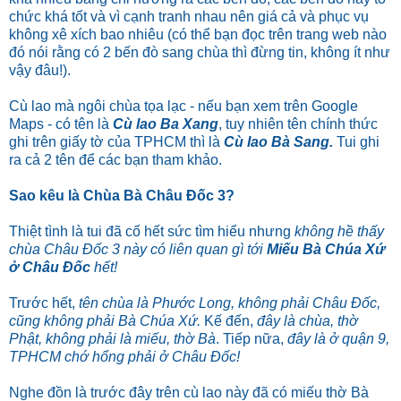
chức khá tốt và vì cạnh tranh nhau nên giá cả và phục vụ
không xê xích bao nhiêu (có thể bạn đọc trên trang web nào
đó nói rằng có 2 bến đò sang chùa thì đừng tin, không ít như
vậy đâu!).
Cù lao mà ngôi chùa tọa lạc - nếu bạn xem trên Google
Maps - có tên là
Cù lao Ba Xang
, tuy nhiên tên chính thức
ghi trên giấy tờ của TPHCM thì là
Cù lao Bà Sang.
Tui ghi
ra cả 2 tên để các bạn tham khảo.
Sao kêu là Chùa Bà Châu Đốc 3?
Thiệt tình là tui đã cố hết sức tìm hiểu nhưng
không hề thấy
chùa Châu Đốc 3 này có liên quan gì tới
Miếu Bà Chúa Xứ
ở Châu Đốc
hết!
Trước hết,
tên chùa là Phước Long, không phải Châu Đốc,
cũng không phải Bà Chúa Xứ.
Kế đến,
đây là chùa, thờ
Phật, không phải là miếu, thờ Bà
. Tiếp nữa,
đây là ở quận 9,
TPHCM chớ hổng phải ở Châu Đốc!
Nghe đồn là trước đây trên cù lao này đã có miếu thờ Bà