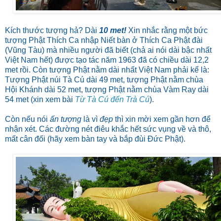
Kích thước tượng hả? Dài
10 met!
Xin nhắc rằng một bức
tượng Phật Thích Ca nhập Niết bàn ở Thích Ca Phật đài
(Vũng Tàu) mà nhiều người đã biết (chả ai nói dài bậc nhất
Việt Nam hết) được tạo tác năm 1963 đã có chiều dài 12,2
met rồi. Còn tượng Phật nằm dài nhất Việt Nam phải kể là:
Tượng Phật núi Tà Cú dài 49 met, tượng Phật nằm chùa
Hội Khánh dài 52 met, tượng Phật nằm chùa Vàm Ray dài
54 met (xin xem bài
Từ Tà Cú đến Trà Cú
).
Còn nếu nói
ấn tượng
là vì
đẹp
thì xin mời xem gần hơn để
nhận xét. Các đường nét điêu khắc hết sức vụng về và thô,
mất cân đối (hãy xem bàn tay và bắp đùi Đức Phật).