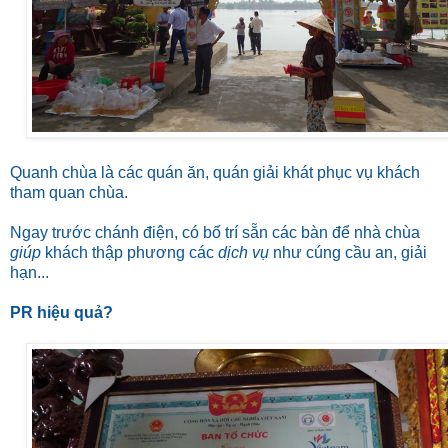
Quanh chùa là các quán ăn, quán giải khát phục vụ khách
tham quan chùa.
Ngay trước chánh điện, có bố trí sẵn các bàn để nhà chùa
giúp
khách thập phương các
dịch vụ
như cúng cầu an, giải
hạn...
PR hiệu quả?