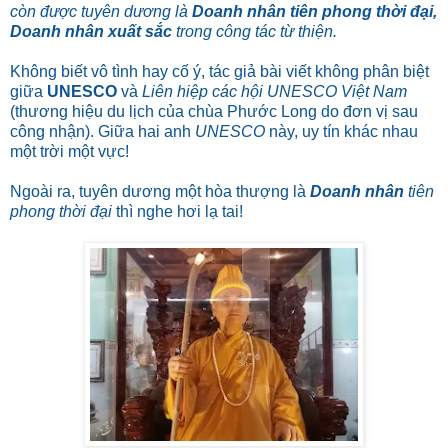
còn được tuyên dương là
Doanh nhân tiên phong thời đại,
Doanh nhân xuất sắc
trong công tác từ thiện.
Không biết vô tình hay cố ý, tác giả bài viết không phân biệt
giữa
UNESCO
và
Liên hiệp các hội UNESCO Việt Nam
(thương hiệu du lịch của chùa Phước Long do đơn vị sau
công nhận). Giữa hai anh
UNESCO
này, uy tín khác nhau
một trời một vực!
Ngoài ra, tuyên dương một hòa thượng là
Doanh nhân
tiên
phong thời đại
thì nghe hơi lạ tai!