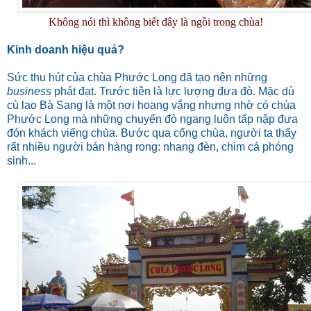
Không nói thì không biết đây là ngồi trong chùa!
Kinh doanh hiệu quả?
Sức thu hút của chùa Phước Long đã tạo nên những
business
phát đạt. Trước tiên là lực lượng đưa đò. Mặc dù
cù lao Bà Sang là một nơi hoang vắng nhưng nhờ có chùa
Phước Long mà những chuyến đò ngang luôn tấp nập đưa
đón khách viếng chùa. Bước qua cổng chùa, người ta thấy
rất nhiều người bán hàng rong: nhang đèn, chim cá phóng
sinh...