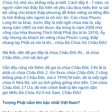
Chúa Xứ nhỏ xíu, không mấy ai biết. Cách đây 6 - 7 năm, có
người nằm mơ thấy Bà hiện về yêu cầu đưa miếu thờ ra sát
bờ sông cho khách thập phương dễ thăm viếng và tiếng đồn
là linh thiêng nên người ta nô nức tới. Còn chùa Phước
Long thì lại khác, trước đây là một ngôi chùa mái lá, xây
dựng năm 1965 và mới được đại trùng tu năm 2009 nhờ
công của Hòa thượng Thích Nhật Phát (trụ trì từ 1974). Ấy
vậy nhưng du khách tới viếng chùa Phước Long, thắp
nhang lạy Phật và nói là tới... chùa Bà Chúa Xứ Châu Đốc!
Mà thôi,
dân đã gọi đây là chùa Châu Đốc thì... là chùa
Châu Đốc, chớ cãi làm gì!
Sẵn đây cũng nói thêm: đã gọi là
chùa Châu Đốc 3
thì ắt là
phải có
chùa Châu Đốc 2.
Xin thưa,
chùa Châu Đốc 2
cũng
không phải ở Châu Đốc, mà ờ TPHCM luôn, đó là một ngôi
chùa ở Nhà Bè, với
sự tích
giống giống như trên. Còn
chùa
Châu Đốc 1?
Ừa, đó mới chính thiệt là tên người dân
gọi
Miếu Bà Chúa Xứ ở núi Sam, Châu Đốc!
Tượng Phật nằm lớn bậc nhất Việt Nam?