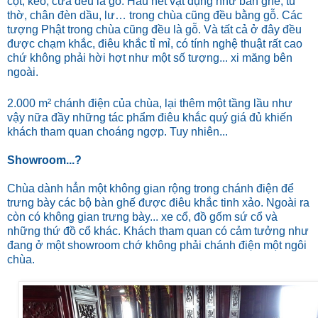
cột, kèo, cửa đều là gỗ.
Hầu hết vật dụng như bàn ghế, tủ
thờ, chân đèn dầu, lư… trong chùa cũng đều bằng gỗ. Các
tượng Phật trong chùa cũng đều là gỗ. Và tất cả ở đây đều
được chạm khắc, điêu khắc tỉ mỉ, có tính nghệ thuật rất cao
chứ không phải hời hợt như một số tượng... xi măng bên
ngoài.
2.000 m²
chánh điện của chùa, lại thêm một tầng lầu như
vậy nữa đầy những tác phẩm điêu khắc quý giá đủ khiến
khách tham quan choáng ngợp. Tuy nhiên...
Showroom...?
Chùa dành hẳn một không gian rộng trong chánh điện để
trưng bày các bộ bàn ghế được điêu khắc tinh xảo. Ngoài ra
còn có không gian trưng bày... xe cổ, đồ gốm sứ cổ và
những thứ đồ cổ khác. Khách tham quan có cảm tưởng như
đang ở một showroom chớ không phải chánh điện một ngôi
chùa.