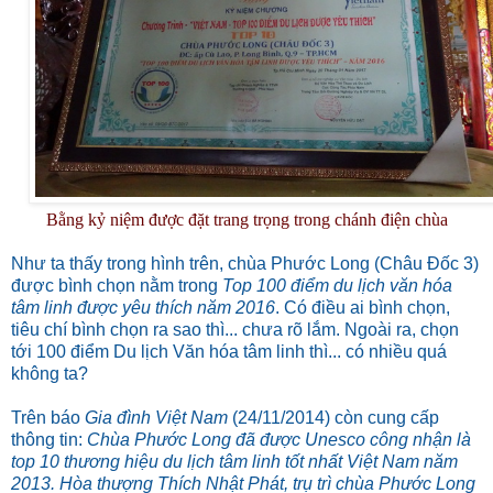
Bằng kỷ niệm được đặt trang trọng trong chánh điện chùa
Như ta thấy trong hình trên, chùa Phước Long (Châu Đốc 3)
được bình chọn nằm trong
Top 100 điểm du lịch văn hóa
tâm linh được yêu thích năm 2016
. Có điều ai bình chọn,
tiêu chí bình chọn ra sao thì... chưa rõ lắm. Ngoài ra, chọn
tới 100 điểm Du lịch Văn hóa tâm linh thì... có nhiều quá
không ta?
Trên báo
Gia đình Việt Nam
(24/11/2014) còn cung cấp
thông tin:
Chùa Phước Long
đã được Unesco công nhận là
top 10 thương hiệu du lịch tâm linh tốt nhất Việt Nam năm
2013. Hòa thượng Thích Nhật Phát, trụ trì chùa Phước Long