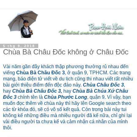
5 thg 9, 2018
Chùa Bà Châu Đốc không ở Châu Đốc
Vài năm gần đây khách thập phương thường rủ nhau đến
viếng
Chùa Bà Châu Đốc 3
, ở quận 9, TPHCM. Các trang
mạng, báo điện tử viết về du lịch cũng thi nhau viết rất nhiều
bài giới thiệu điểm đến độc đáo này.
Chùa Châu Đốc 3
,
hay
Chùa Bà Châu Đốc 3,
hay
Chùa Bà Chúa Xứ Châu
Đốc 3
chính tên là
Chùa Phước Long
, quận 9. Vì vậy, bạn
muốn đọc thêm về chùa này thì hãy lên Google search theo
các từ khóa đó, sẽ có vô số kết quả. Còn
trong bài này tui
không kể những điều mà nhiều người đã kể nữa, chỉ ghi lại
vài điều người ta chưa kể và cảm nhận cá nhân của mình
thôi.