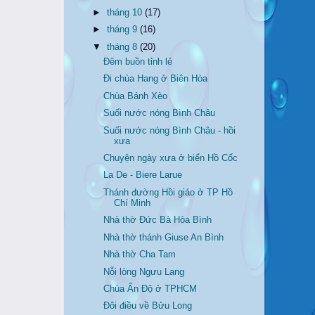
►
tháng 10
(17)
►
tháng 9
(16)
▼
tháng 8
(20)
Đêm buồn tỉnh lẻ
Đi chùa Hang ở Biên Hòa
Chùa Bánh Xèo
Suối nước nóng Bình Châu
Suối nước nóng Bình Châu - hồi
xưa
Chuyện ngày xưa ở biển Hồ Cốc
La De - Biere Larue
Thánh đường Hồi giáo ở TP Hồ
Chí Minh
Nhà thờ Đức Bà Hòa Bình
Nhà thờ thánh Giuse An Bình
Nhà thờ Cha Tam
Nỗi lòng Ngưu Lang
Chùa Ấn Độ ở TPHCM
Đôi điều về Bửu Long