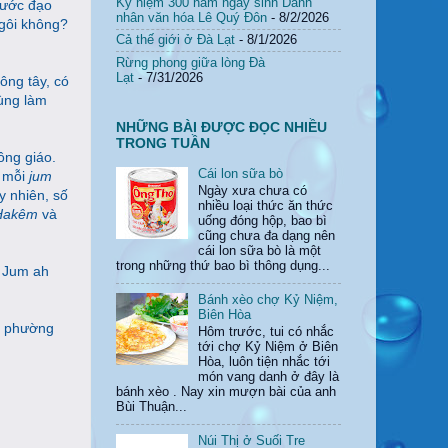
Kỷ niệm 300 năm ngày sinh Danh
nước đạo
nhân văn hóa Lê Quý Đôn
- 8/2/2026
ngôi không?
Cả thế giới ở Đà Lạt
- 8/1/2026
Rừng phong giữa lòng Đà
Lạt
- 7/31/2026
ông tây, có
dùng làm
NHỮNG BÀI ĐƯỢC ĐỌC NHIỀU
TRONG TUẦN
ông giáo.
Cái lon sữa bò
,
mỗi
jum
Ngày xưa chưa có
y nhiên, số
nhiều loại thức ăn thức
Hakêm
và
uống đóng hộp, bao bì
cũng chưa đa dạng nên
cái lon sữa bò là một
trong những thứ bao bì thông dụng...
a Jum ah
Bánh xèo chợ Kỷ Niệm,
Biên Hòa
 ở phường
Hôm trước, tui có nhắc
tới chợ Kỷ Niệm ở Biên
Hòa, luôn tiện nhắc tới
món vang danh ở đây là
bánh xèo . Nay xin mượn bài của anh
Bùi Thuận...
Núi Thị ở Suối Tre