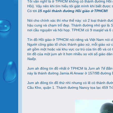
Tôi vẫn nghĩ là ở TPHCM không có thánh đường Hồi giá
Hồi). Vậy nên khi tìm hiểu tôi giật mình khi biết đư
Có tới
15 ngôi thánh đường Hồi giáo ở TPHCM!
Nói cho chính xác thì như thế này: có 2 loại thánh đ
hậu cung và chạm trổ đẹp. Thánh đường nhỏ gọi là
S
nơi cầu nguyện và hội họp. TPHCM có 9
masjid
và 6
Tín đồ Hồi giáo ở TPHCM nói riêng và Việt Nam nói c
Người công giáo tổ chức thành giáo xứ, mỗi giáo xứ c
ah
gồm một hoặc vài khu vực cư trú của tín đồ và có 
tín đồ của một jum ah ít hơn nhiều so với số giáo dân
Naếp.
Jum ah đông tín đồ nhất ở TPHCM là
Jum ah Tế Bầ
này là thánh đường Jamia Al Anwar ở 157/9B đường 
Jum ah đông tín đồ thứ nhì nhưng có lẽ có thánh đ
Cầu Kho, quận 1. Thánh đường Nancy tọa lạc 459 T