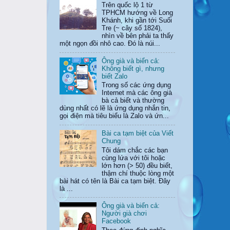
Trên quốc lộ 1 từ
TPHCM hướng về Long
Khánh, khi gần tới Suối
Tre (~ cây số 1824),
nhìn về bên phải ta thấy
một ngọn đồi nhô cao. Đó là núi...
Ông già và biển cả:
Không biết gì, nhưng
biết Zalo
Trong số các ứng dụng
Internet mà các ông già
bà cả biết và thường
dùng nhất có lẽ là ứng dụng nhắn tin,
gọi điện mà tiêu biểu là Zalo và ứn...
Bài ca tạm biệt của Viết
Chung
Tôi dám chắc các bạn
cùng lứa với tôi hoặc
lớn hơn (> 50) đều biết,
thậm chí thuộc lòng một
bài hát có tên là Bài ca tạm biệt. Đây
là ...
Ông già và biển cả:
Người già chơi
Facebook