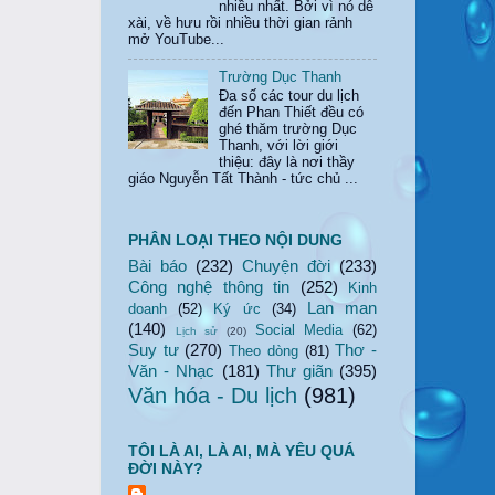
nhiều nhất. Bởi vì nó dễ
xài, về hưu rồi nhiều thời gian rảnh
mở YouTube...
Trường Dục Thanh
Đa số các tour du lịch
đến Phan Thiết đều có
ghé thăm trường Dục
Thanh, với lời giới
thiệu: đây là nơi thầy
giáo Nguyễn Tất Thành - tức chủ ...
PHÂN LOẠI THEO NỘI DUNG
Bài báo
(232)
Chuyện đời
(233)
Công nghệ thông tin
(252)
Kinh
Lan man
doanh
(52)
Ký ức
(34)
(140)
Social Media
(62)
Lịch sử
(20)
Suy tư
(270)
Thơ -
Theo dòng
(81)
Văn - Nhạc
(181)
Thư giãn
(395)
Văn hóa - Du lịch
(981)
TÔI LÀ AI, LÀ AI, MÀ YÊU QUÁ
ĐỜI NÀY?