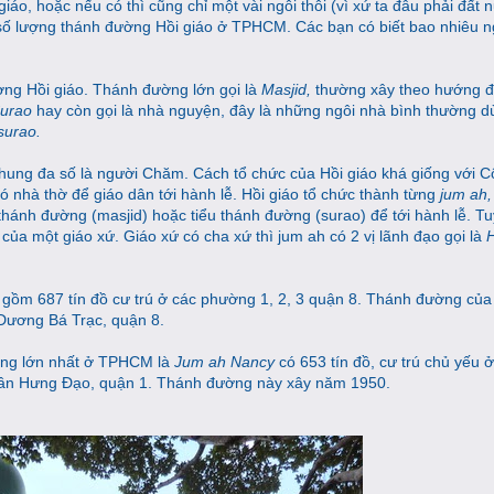
o, hoặc nếu có thì cũng chỉ một vài ngôi thôi (vì xứ ta đâu phải đất 
ợc số lượng thánh đường Hồi giáo ở TPHCM. Các bạn có biết bao nhiêu 
ường Hồi giáo. Thánh đường lớn gọi là
Masjid,
thường xây theo hướng đ
urao
hay còn gọi là nhà nguyện, đây là những ngôi nhà bình thường 
surao.
hung đa số là người Chăm. Cách tổ chức của Hồi giáo khá giống với C
ó nhà thờ để giáo dân tới hành lễ. Hồi giáo tổ chức thành từng
jum ah
thánh đường (masjid) hoặc tiểu thánh đường (surao) để tới hành lễ. Tu
 của một giáo xứ. Giáo xứ có cha xứ thì jum ah có 2 vị lãnh đạo gọi là
n
gồm 687 tín đồ cư trú ở các phường 1, 2, 3 quận 8. Thánh đường củ
Dương Bá Trạc, quận 8.
ường lớn nhất ở TPHCM là
Jum ah Nancy
có 653 tín đồ, cư trú chủ yếu
rần Hưng Đạo, quận 1. Thánh đường này xây năm 1950.