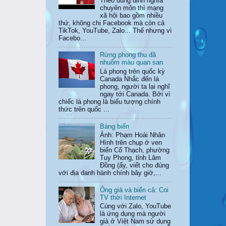
Theo đúng định nghĩa
chuyên môn thì mạng
xã hội bao gồm nhiều
thứ, không chi Facebook mà còn cả
TikTok, YouTube, Zalo... Thế nhưng vì
Facebo...
Rừng phong thu đã
nhuốm màu quan san
Lá phong trên quốc kỳ
Canada Nhắc đến lá
phong, người ta lại nghĩ
ngay tới Canada. Bởi vì
chiếc lá phong là biểu tượng chính
thức trên quốc ...
Bàng biển
Ảnh: Phạm Hoài Nhân
Hình trên chụp ở ven
biển Cổ Thạch, phường
Tuy Phong, tỉnh Lâm
Đồng (ấy, viết cho đúng
với địa danh hành chính bây giờ,...
Ông già và biển cả: Coi
TV thời Internet
Cùng với Zalo, YouTube
là ứng dụng mà người
già ở Việt Nam sử dụng