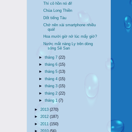
Thí cô hồn nó đi!
Chùa Long Thiền
Dốt tiếng Tàu
Chớ nên xài smartphone nhiều
quá!
Hoa mười giờ nở lúc mấy giờ?
Nước mắt nàng Ly trên dòng
sông Sê San
►
tháng 7
(22)
►
tháng 6
(15)
►
tháng 5
(13)
►
tháng 4
(15)
►
tháng 3
(15)
►
tháng 2
(22)
►
tháng 1
(7)
►
2013
(270)
►
2012
(187)
►
2011
(150)
►
2010
(56)