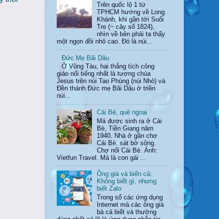
Trên quốc lộ 1 từ
TPHCM hướng về Long
Khánh, khi gần tới Suối
Tre (~ cây số 1824),
nhìn về bên phải ta thấy
một ngọn đồi nhô cao. Đó là núi...
Đức Mẹ Bãi Dâu
Ở Vũng Tàu, hai thắng tích công
giáo nổi tiếng nhất là tượng chúa
Jesus trên núi Tao Phùng (núi Nhỏ) và
Đền thánh Đức mẹ Bãi Dâu ờ triền
núi...
Cái Bè, quê ngoại
Má được sinh ra ở Cái
Bè, Tiền Giang năm
1940. Nhà ở gần chợ
Cái Bè, sát bờ sông.
Chợ nổi Cái Bè. Ảnh:
Vietfun Travel. Má là con gái ...
Ông già và biển cả:
Không biết gì, nhưng
biết Zalo
Trong số các ứng dụng
Internet mà các ông già
bà cả biết và thường