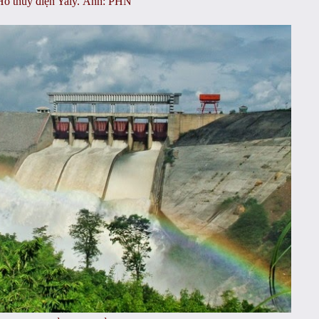
Hồ thủy điện Yaly. Ảnh: PHN