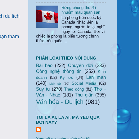
Rừng phong thu đã
nhuốm màu quan san
h du lịch
Lá phong trên quốc kỳ
Canada Nhắc đến lá
phong, người ta lại nghĩ
ngay tới Canada. Bởi vì
 bạn tham
chiếc lá phong là biểu tượng chính
thức trên quốc ...
PHÂN LOẠI THEO NỘI DUNG
Bài báo
(232)
Chuyện đời
(233)
Công nghệ thông tin
(252)
Kinh
Lan man
doanh
(52)
Ký ức
(34)
(140)
Social Media
(62)
Lịch sử
(20)
Suy tư
(270)
Thơ -
Theo dòng
(81)
Văn - Nhạc
(181)
Thư giãn
(395)
Văn hóa - Du lịch
(981)
TÔI LÀ AI, LÀ AI, MÀ YÊU QUÁ
ĐỜI NÀY?