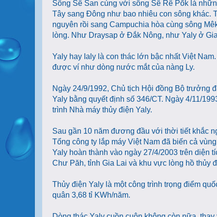
Sông Sê San cùng với sông Sê Rê Pốk là những
Tây sang Đông như bao nhiêu con sông khác. T
nguyên rồi sang Campuchia hòa cùng sông Mêkô
lòng. Như Draysap ở Đắk Nông, như Yaly ở Gia 
Yaly hay Ialy là con thác lớn bậc nhất Việt Nam
được ví như dòng nước mắt của nàng Ly.
Ngày 24/9/1992, Chủ tịch Hội đồng Bộ trưởng đã 
Yaly
bằng quyết định số 346/CT
. Ngày 4/11/199
trình Nhà máy thủy điện Yaly.
Sau gần 10 năm đương đầu với thời tiết khắc n
Tổng công ty lắp máy Việt Nam đã biến cả vùng 
Yaly
hoàn thành vào ngày 27/4/2003
trên diện t
Chư Păh, tỉnh Gia Lai và khu vực lòng hồ thủy 
Thủy điện Yaly là một công trình trọng điểm qu
quân 3,68 tỉ KWh/năm.
Dòng thác Yaly cuồn cuộn không còn nữa, thay 