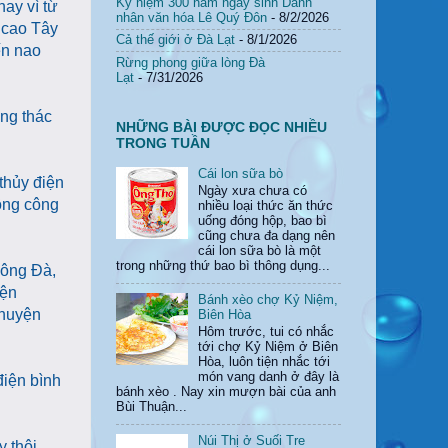
Kỷ niệm 300 năm ngày sinh Danh
ay vì từ
nhân văn hóa Lê Quý Đôn
- 8/2/2026
 cao Tây
Cả thế giới ở Đà Lạt
- 8/1/2026
ến nao
Rừng phong giữa lòng Đà
Lạt
- 7/31/2026
òng thác
NHỮNG BÀI ĐƯỢC ĐỌC NHIỀU
TRONG TUẦN
Cái lon sữa bò
thủy điện
Ngày xưa chưa có
ông công
nhiều loại thức ăn thức
uống đóng hộp, bao bì
cũng chưa đa dạng nên
cái lon sữa bò là một
trong những thứ bao bì thông dụng...
Sông Đà,
iện
Bánh xèo chợ Kỷ Niệm,
 huyện
Biên Hòa
Hôm trước, tui có nhắc
tới chợ Kỷ Niệm ở Biên
Hòa, luôn tiện nhắc tới
món vang danh ở đây là
điện bình
bánh xèo . Nay xin mượn bài của anh
Bùi Thuận...
Núi Thị ở Suối Tre
 thôi