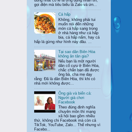
dùng nhất có lẽ là ứng dụng nhắn tin,
gọi điện mà tiêu biểu là Zalo và ứn...
Cá hấp
Không, không phải tui
muốn nói đến những
món cá hấp sang trọng
ở nhà hàng như cá hấp
bia, cá hấp nấm, hay cá
hấp lá gừng như hình này đâu. ...
Tại sao dân Biên Hòa
không ăn tân gia?
Nếu bạn là một người
dân cố cựu ở Biên Hòa,
chắc chắn bạn đã được
ông bà, cha mẹ dạy
rằng: Đã là dân Biên Hòa, thì khi có
nhà mới không được...
Ông già và biển cả:
Người già chơi
Facebook
Theo đúng định nghĩa
chuyên môn thì mạng
xã hội bao gồm nhiều
thứ, không chi Facebook mà còn cả
TikTok, YouTube, Zalo... Thế nhưng vì
Facebo...