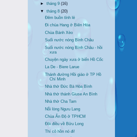
►
tháng 9
(16)
▼
tháng 8
(20)
Đêm buồn tỉnh lẻ
Đi chùa Hang ở Biên Hòa
Chùa Bánh Xèo
Suối nước nóng Bình Châu
Suối nước nóng Bình Châu - hồi
xưa
Chuyện ngày xưa ở biển Hồ Cốc
La De - Biere Larue
Thánh đường Hồi giáo ở TP Hồ
Chí Minh
Nhà thờ Đức Bà Hòa Bình
Nhà thờ thánh Giuse An Bình
Nhà thờ Cha Tam
Nỗi lòng Ngưu Lang
Chùa Ấn Độ ở TPHCM
Đôi điều về Bửu Long
Thí cô hồn nó đi!