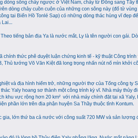
 dòng sông chảy ngược ở Việt Nam, chảy từ Đông sang Tây th
rên dòng chảy cuồn cuộn của những con sông này (đổ tử vùng
ng tại Biển Hồ Tonlé Sap) có những dòng thác hùng vĩ đẹp đ
Lai...
. Theo tiếng bản địa Ya là nước mắt, Ly là tên người con gái. D
chính thức phê duyệt luận chứng kinh tế - kỹ thuật Công trình 
3, Thủ tướng Võ Văn Kiệt đã long trọng nhấn nút nổ mìn khởi c
ghiệt và địa hình hiểm trở, những người thợ của Tổng công ty 
thác Yaly hoang sơ thành một công trình kỳ vĩ. Nhà máy thủy đ
ích khu vực rộng hơn 20 km² với nhà máy chính đặt tại xã Yaly,
điện phần lớn trên địa phận huyện Sa Thầy thuộc tỉnh Kontum.
ốc gia, lớn thứ ba cả nước với công suất 720 MW và sản lượng 
vào đó là lòng hồ Thủy điện Yaly phẳng lặng. Nước mắt nàng Ly