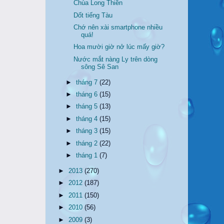
Chùa Long Thiền
Dốt tiếng Tàu
Chớ nên xài smartphone nhiều
quá!
Hoa mười giờ nở lúc mấy giờ?
Nước mắt nàng Ly trên dòng
sông Sê San
►
tháng 7
(22)
►
tháng 6
(15)
►
tháng 5
(13)
►
tháng 4
(15)
►
tháng 3
(15)
►
tháng 2
(22)
►
tháng 1
(7)
►
2013
(270)
►
2012
(187)
►
2011
(150)
►
2010
(56)
►
2009
(3)