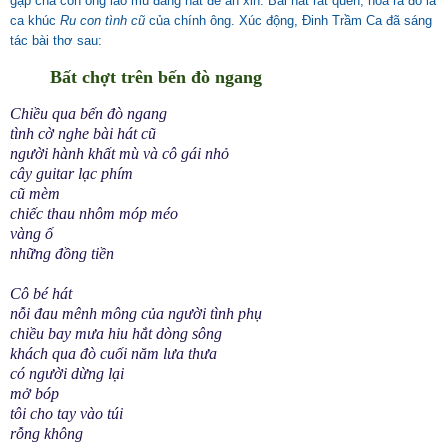
gặp cha con ông lão mù đang hát để ăn xin. Bài hát rất quen, hóa ra đó là
ca khúc
Ru con tình cũ
của chính ông. Xúc động, Đinh Trầm Ca đã sáng
tác bài thơ sau:
Bất chợt trên bến đò ngang
Chiều qua bến đò ngang
tình cờ nghe bài hát cũ
người hành khất mù và cô gái nhỏ
cây guitar lạc phím
cũ mèm
chiếc thau nhôm móp méo
vàng ố
những đồng tiền
Cô bé hát
nỗi đau mênh mông của người tình phụ
chiều bay mưa hiu hắt dòng sông
khách qua đò cuối năm lưa thưa
có người dừng lại
mở bóp
tôi cho tay vào túi
rỗng không