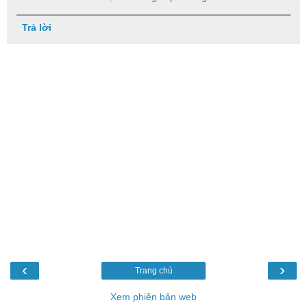
Trả lời
‹
›
Trang chủ
Xem phiên bản web