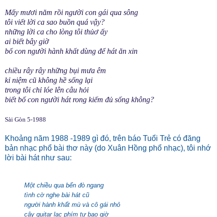
Mấy mươi năm rồi người con gái qua sông
tôi viết lời ca sao buồn quá vậy?
những lời ca cho lòng tôi thủơ ấy
ai biết bây giờ
bố con người hành khất dùng để hát ăn xin
chiều rây rây những bụi mưa êm
kỉ niệm cũ không hề sống lại
trong tôi chỉ lóe lên câu hỏi
biết bố con người hát rong kiếm đủ sống không?
Sài Gòn 5-1988
Khoảng năm 1988 -1989 gì đó, trên báo Tuổi Trẻ có đăng
bản nhạc phổ bài thơ này (do Xuân Hồng phổ nhạc), tôi nhớ
lời bài hát như sau:
Một chiều qua bến đò ngang
tình cờ nghe bài hát cũ
người hành khất mù và cô gái nhỏ
cây guitar lạc phím tự bao giờ