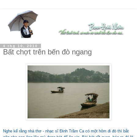
4 thg 10, 2010
Bất chợt trên bến đò ngang
Nghe kể rằng nhà thơ - nhạc sĩ Đinh Trầm Ca có một hôm đi đò thì bắt