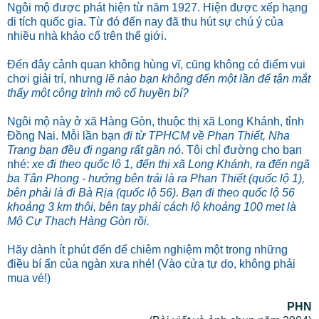
Ngôi mộ được phát hiện từ năm 1927. Hiện được xếp hạng
di tích quốc gia. Từ đó đến nay đã thu hút sự chú ý của
nhiều nhà khảo cổ trên thế giới.
Đến đây cảnh quan không hùng vĩ, cũng không có điểm vui
chơi giải trí, nhưng
lẽ nào bạn không đến một lần để tận mắt
thấy một công trình mộ cổ huyền bí?
Ngôi mộ này ở xã Hàng Gòn, thuộc thị xã Long Khánh, tỉnh
Đồng Nai. Mỗi lần bạn
đi từ TPHCM về Phan Thiết, Nha
Trang bạn đều đi ngang rất gần nó
. Tôi chỉ đường cho bạn
nhé:
xe đi theo quốc lộ 1, đến thị xã Long Khánh, ra đến ngã
ba Tân Phong - hướng bên trái là ra Phan Thiết (quốc lộ 1),
bên phải là đi Bà Rịa (quốc lộ 56). Bạn đi theo quốc lộ 56
khoảng 3 km thôi, bên tay phải cách lộ khoảng 100 met là
Mộ Cự Thạch Hàng Gòn rồi.
Hãy dành ít phút đến để chiêm nghiệm một trong những
điều bí ẩn của ngàn xưa nhé! (Vào cửa tự do, không phải
mua vé!)
PHN