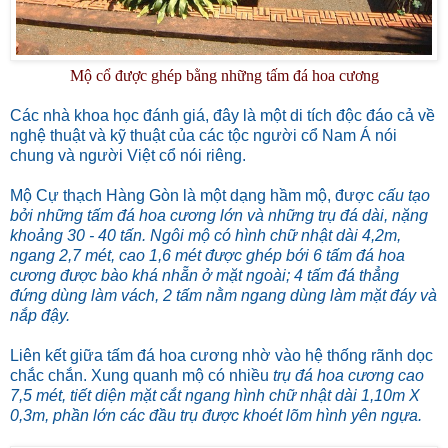
Mộ cổ được ghép bằng những tấm đá hoa cương
Các nhà khoa học đánh giá, đây là một di tích độc đáo cả về
nghệ thuật và kỹ thuật của các tộc người cổ Nam Á nói
chung và người Việt cổ nói riêng.
Mộ Cự thạch Hàng Gòn là một dạng hầm mộ, được
cấu tạo
bởi những tấm đá hoa cương lớn và những trụ đá dài, nặng
khoảng 30 - 40 tấn. Ngôi mộ có hình chữ nhật dài 4,2m,
ngang 2,7 mét, cao 1,6 mét được ghép bới 6 tấm đá hoa
cương được bào khá nhẵn ở mặt ngoài; 4 tấm đá thẳng
đứng dùng làm vách, 2 tấm nằm ngang dùng làm mặt đáy và
nắp đậy.
Liên kết giữa tấm đá hoa cương nhờ vào hệ thống rãnh dọc
chắc chắn. Xung quanh mộ có nhiều
trụ đá hoa cương cao
7,5 mét, tiết diện mặt cắt ngang hình chữ nhật dài 1,10m X
0,3m, phần lớn các đầu trụ được khoét lõm hình yên ngựa.