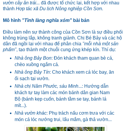
vườn cây ăn trái...
đã được tổ chức lại, kết hợp với nhau
thành
Hợp tác xã Du lịch Nông nghiệp Cồn Sơn.
Mô hình
"Tình làng nghĩa xóm"
bài bản
Điều làm nên sự thành công của Cồn Sơn là sự điều phối
không trùng lắp, không tranh giành. Chị Bé Bảy và các hộ
dân đã ngồi lại với nhau để phân chia
"mỗi nhà một sản
phẩm"
, tạo thành một chuỗi cung ứng khép kín. Thí dụ:
Nhà ông Bảy Bon
: Đón khách tham quan bè cá,
chèo xuồng ngắm cá.
Nhà ông Bảy Tín
: Cho khách xem cá lóc bay, ăn
ổi sạch tại vườn.
Nhà chị Năm Phước, sáu Minh
...: Hướng dẫn
khách tự tay làm các món bánh dân gian Nam
Bộ (bánh kẹp cuốn, bánh tằm se tay, bánh lá
mít...).
Nhà vườn khác
: Phụ trách nấu cơm trưa với các
món cá lóc nướng trui, lẩu mắm, gà thả vườn...