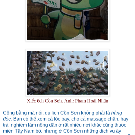
Xiếc ếch Cồn Sơn. Ảnh: Phạm Hoài Nhân
Công bằng mà nói, du lịch Cồn Sơn không phải là
hàng
độc.
Bạn có thể xem cá lóc bay, cho cá massage chân, hay
trải nghiệm làm nông dân ở rất nhiều nơi khác cũng thuộc
miền Tây Nam bộ, nhưng ở Cồn Sơn những dịch vụ ấy