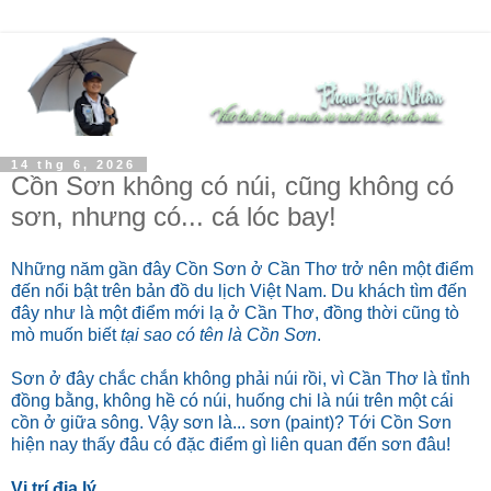
14 thg 6, 2026
Cồn Sơn không có núi, cũng không có
sơn, nhưng có... cá lóc bay!
Những năm gần đây Cồn Sơn ở Cần Thơ trở nên một điểm
đến nổi bật trên bản đồ du lịch Việt Nam. Du khách tìm đến
đây như là một điểm mới lạ ở Cần Thơ, đồng thời cũng tò
mò muốn biết
tại sao có tên là Cồn Sơn
.
Sơn ở đây chắc chắn không phải núi rồi, vì Cần Thơ là tỉnh
đồng bằng, không hề có núi, huống chi là núi trên một cái
cồn ở giữa sông. Vậy sơn là... sơn (paint)? Tới Cồn Sơn
hiện nay thấy đâu có đặc điểm gì liên quan đến sơn đâu!
Vị trí địa lý