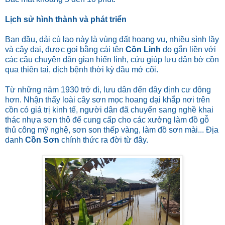
Lịch sử hình thành và phát triển
Ban đầu, dải cù lao này là vùng đất hoang vu, nhiều sình lầy
và cây dại, được gọi bằng cái tên
Cồn Linh
do gắn liền với
các câu chuyện dân gian hiển linh, cứu giúp lưu dân bờ cồn
qua thiên tai, dịch bệnh thời kỳ đầu mở cõi.
Từ những năm 1930 trở đi, lưu dân đến đây định cư đông
hơn. Nhận thấy loài cây sơn mọc hoang dại khắp nơi trên
cồn có giá trị kinh tế, người dân đã chuyển sang nghề khai
thác nhựa sơn thô để cung cấp cho các xưởng làm đồ gỗ
thủ công mỹ nghệ, sơn son thếp vàng, làm đồ sơn mài... Địa
danh
Cồn Sơn
chính thức ra đời từ đây.