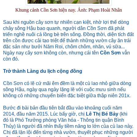
Khung cảnh Cồn Sơn hiện nay. Ảnh: Phạm Hoài Nhân
Sau khi nguồn cây sơn tự nhiên cạn kiệt, nhờ lợi thế dòng
chảy sông Hậu bao quanh, người dân Cồn Sơn đã phát
triển nghề nuôi cá lồng bè trên sông. Đồng thời, diện tích đất
trên cồn được cải tạo triệt để thành những vườn cây ăn trái
đặc sản như bưởi Năm Roi, chôm chôm, nhãn, vú sữa...
Ngày nay cây sơn không còn, nhưng cái tên
Cồn Sơn
vẫn
còn đó.
Trở thành Làng du lịch cộng đồng
Cồn Sơn có lẽ cứ mãi êm đềm là một cù lao nhỏ giữa dòng
sông Hậu, ngày qua ngày lặng lẽ với cuộc mưu sinh nếu
không có những chuyển biến đặc biệt giữa thập niên 201x.
Bước đi bài bản đầu tiên bắt đầu vào khoảng cuối năm
2014, đầu năm 2015. Lúc bấy giờ, chị
Lê Thị Bé Bảy
(khi
đó là Phó Trưởng phòng Văn hóa - Thông tin quận Bình
Thủy) là người đã nhìn thấy tiềm năng to lớn của cù lao này.
Chị đã lặn lội đến từng nhà vườn, thuyết phục những người