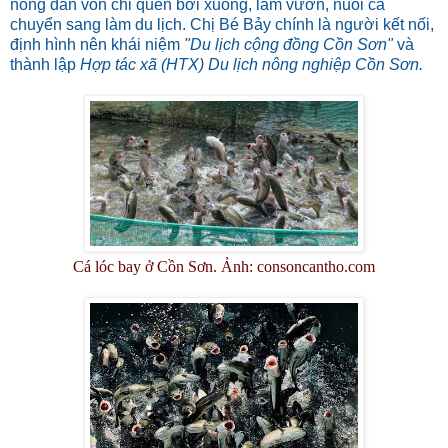
nông dân vốn chỉ quen bơi xuồng, làm vườn, nuôi cá
chuyển sang làm du lịch. Chị Bé Bảy chính là người kết nối,
định hình nên khái niệm
"Du lịch cộng đồng Cồn Sơn"
và
thành lập
Hợp tác xã (HTX) Du lịch nông nghiệp Cồn Sơn.
Cá lóc bay ở Cồn Sơn. Ảnh: consoncantho.com