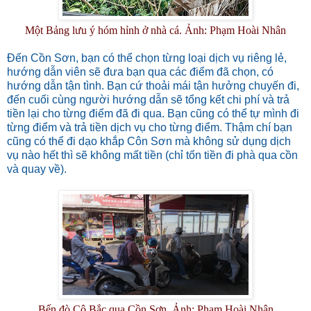
Một Bảng lưu ý hóm hỉnh ở nhà cá. Ảnh: Phạm Hoài Nhân
Đến Cồn Sơn, bạn có thể chọn từng loại dịch vụ riêng lẻ,
hướng dẫn viên sẽ đưa bạn qua các điểm đã chọn, có
hướng dẫn tận tình. Bạn cứ thoải mái tận hưởng chuyến đi,
đến cuối cùng người hướng dẫn sẽ tổng kết chi phí và trả
tiền lại cho từng điểm đã đi qua. Bạn cũng có thể tự mình đi
từng điểm và trả tiền dịch vụ cho từng điểm. Thậm chí bạn
cũng có thể đi dạo khắp Côn Sơn mà không sử dụng dịch
vụ nào hết thì sẽ không mất tiền (chỉ tốn tiền đi phà qua cồn
và quay về).
Bến đò Cô Bắc qua Cồn Sơn. Ảnh: Phạm Hoài Nhân