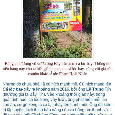
Bảng chỉ đường vô vườn ông Bảy Tín xem cá lóc bay. Thông tin
trên bảng này cho ta biết giá tham quan cá lóc bay, cùng với giá các
combo khác. Ảnh: Phạm Hoài Nhân
Nhưng đó chưa phải là cú hích mạnh mẽ. Cú hích mang tên
Cá lóc bay
xảy ra khoảng năm 2016, bởi ông
Lê Trung Tín
(thường gọi là Bảy Tín). Vào khoảng thời gian này, trong
quá trình nuôi cá lóc trong vây lưới, ông phát hiện mỗi lần
cho ăn, cứ gõ kẻng là cá lại nhảy lên tranh mồi. Ông đã kiên
trì tập luyện, kích thích bản năng của cá bằng âm thanh và
độ cao của mồi để chúng đồng loạt phóng lên mặt nước cao