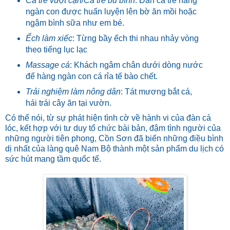
Cá trê vượt cạn/Cá trê bú bình
: Đàn cá trê hàng
ngàn con được huấn luyện lên bờ ăn mồi hoặc
ngậm bình sữa như em bé.
Ếch làm xiếc
: Từng bầy ếch thi nhau nhảy vòng
theo tiếng lục lạc
Massage cá
: Khách ngâm chân dưới dòng nước
để hàng ngàn con cá rỉa tế bào chết.
Trải nghiệm làm nông dân
: Tát mương bắt cá,
hái trái cây ăn tại vườn.
Có thể nói, từ sự phát hiện tình cờ về hành vi của đàn cá
lóc, kết hợp với tư duy tổ chức bài bản, đậm tình người của
những người tiên phong, Cồn Sơn đã biến những điều bình
dị nhất của làng quê Nam Bộ thành một sản phẩm du lịch có
sức hút mang tầm quốc tế.