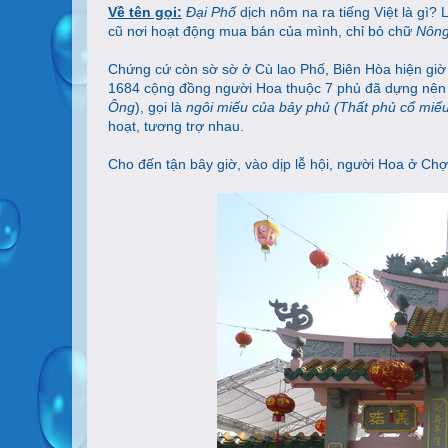
Về tên gọi:
Đại Phố
dịch nôm na ra tiếng Việt là gì?
cũ nơi hoạt động mua bán của mình, chỉ bỏ chữ
Nông
Chứng cứ còn sờ sờ ở Cù lao Phố, Biên Hòa hiện giờ 
1684 cộng đồng người Hoa thuộc 7 phủ đã dựng nên 
Ông
), gọi là
ngôi miếu của bảy phủ (Thất phủ cổ miế
hoạt, tương trợ nhau.
Cho đến tận bây giờ, vào dịp lễ hội, người Hoa ở C