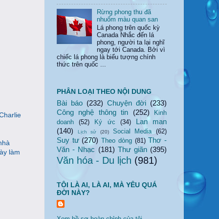
Rừng phong thu đã
nhuốm màu quan san
Lá phong trên quốc kỳ
Canada Nhắc đến lá
phong, người ta lại nghĩ
ngay tới Canada. Bởi vì
chiếc lá phong là biểu tượng chính
thức trên quốc ...
PHÂN LOẠI THEO NỘI DUNG
Bài báo
(232)
Chuyện đời
(233)
Công nghệ thông tin
(252)
Kinh
 Charlie
Lan man
doanh
(52)
Ký ức
(34)
(140)
Social Media
(62)
Lịch sử
(20)
Suy tư
(270)
Thơ -
Theo dòng
(81)
 nhà
Văn - Nhạc
(181)
Thư giãn
(395)
ày làm
Văn hóa - Du lịch
(981)
TÔI LÀ AI, LÀ AI, MÀ YÊU QUÁ
ĐỜI NÀY?