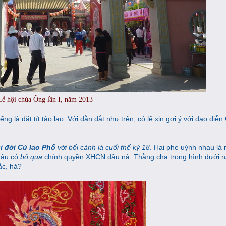
Lễ hội chùa Ông lần I, năm 2013
ng là đặt tít tào lao. Với dẫn dắt như trên, có lẽ xin gợi ý với đạo diễn
i đời Cù lao Phố
với bối cảnh là cuối thế kỷ 18
. Hai phe uýnh nhau là
đâu có
bỏ qua
chính quyền XHCN đâu nà. Thằng cha trong hình dưới n
ắc, há?