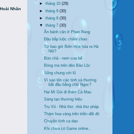
►
tháng 10
(29)
Hoài Nhân
►
tháng 9
(30)
►
tháng 8
(30)
▼
tháng 7
(30)
Ăn bánh căn ở Phan Rang
Đậu bắp luộc chấm chao
Từ bao giờ Biên Hòa hóa ra Hà
Nội?
Bún chả - nem cua bể
Bóng ma trên đèo Bảo Lộc
Sống chung với lũ
Vì sao tên các tịnh xá thường
bắt đầu bằng chữ Ngọc?
Hai Mì Gói đi thăm Cà Mau
Sáng tạo thương hiệu
Trụ Vũ - Nhà thơ, nhà thư pháp
Thảm hoa vàng trên triền đất đỏ
Chuyện tình ca dao
Khi chưa có Game online…