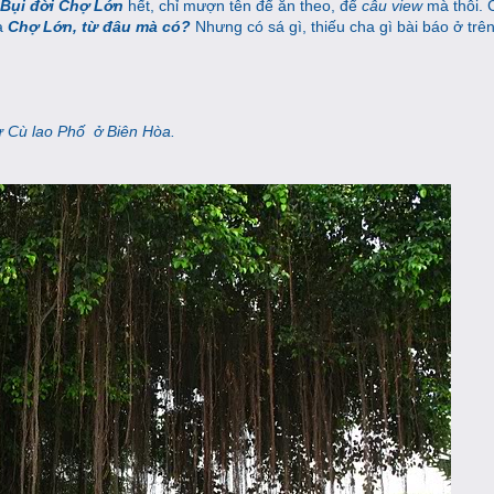
Bụi đời Chợ Lớn
hết, chỉ mượn tên để ăn theo, để
câu view
mà thôi. 
là
Chợ Lớn, từ đâu mà có?
Nhưng có sá gì, thiếu cha gì bài báo ở tr
ừ Cù lao Phố ở Biên Hòa.