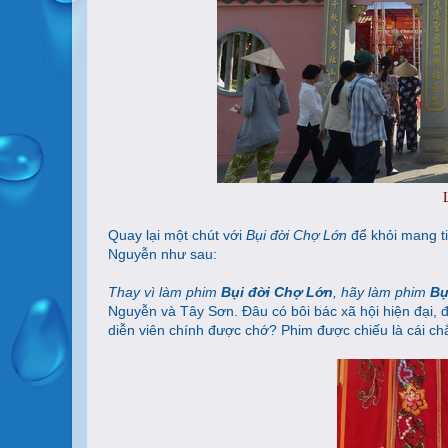
Quay lại một chút với
Bụi đời Chợ Lớn
để khỏi mang tiế
Nguyễn như sau:
Thay vì làm phim
Bụi đời Chợ Lớn
, hãy làm phim
Bụ
Nguyễn và Tây Sơn. Đâu có bôi bác xã hội hiện đại, 
diễn viên chính được chớ? Phim được chiếu là cái ch