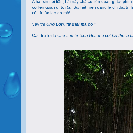
A ha, xin nói liền, bài này chả có liên quan gì tới phim
có liên quan gì tới
bụi đời
hết, nên đáng lẽ chỉ đặt tít 
cái tít tào lao đó mà!
Vậy thì
Chợ Lớn, từ đâu mà có?
Câu trả lời là
Chợ Lớn từ Biên Hòa mà có! Cụ thể là t