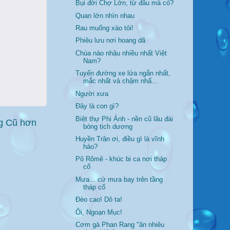
Bụi đời Chợ Lớn, từ đâu mà có?
Quan lớn nhìn nhau
Rau muống xào tỏi!
Phiêu lưu nơi hoang dã
Chùa nào nhậu nhiều nhất Việt
Nam?
Tuyến đường xe lửa ngắn nhất,
mắc nhất và chậm nhấ...
Người xưa
Đây là con gì?
Biệt thự Phi Ánh - nền cũ lâu đài
g Cũ hơn
bóng tịch dương
Huyền Trân ơi, điều gì là vĩnh
hảo?
Pô Rômê - khúc bi ca nơi tháp
cổ
Mưa... cứ mưa bay trên tầng
tháp cổ
Đèo cao! Dô ta!
Ôi, Ngoạn Mục!
Cơm gà Phan Rang "ăn nhiêu