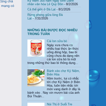
Kỷ niệm 300 năm ngày sinh Danh
Cũng chả
nhân văn hóa Lê Quý Đôn
- 8/2/2026
ên mạng có
Cả thế giới ở Đà Lạt
- 8/1/2026
Rừng phong giữa lòng Đà
Lạt
- 7/31/2026
NHỮNG BÀI ĐƯỢC ĐỌC NHIỀU
TRONG TUẦN
Cái lon sữa bò
Ngày xưa chưa có
nhiều loại thức ăn thức
uống đóng hộp, bao bì
cũng chưa đa dạng nên
cái lon sữa bò là một
trong những thứ bao bì thông dụng...
Bánh xèo chợ Kỷ Niệm,
Biên Hòa
Hôm trước, tui có nhắc
tới chợ Kỷ Niệm ở Biên
Hòa, luôn tiện nhắc tới
món vang danh ở đây là
bánh xèo . Nay xin mượn bài của anh
Bùi Thuận...
Núi Thị ở Suối Tre