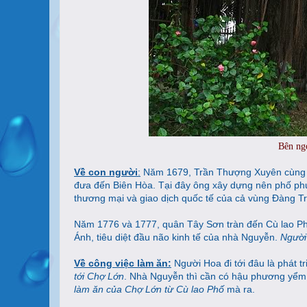
Bên ng
Về con người
:
Năm 1679, Trần Thượng Xuyên cùng 
đưa đến Biên Hòa. Tại đây ông xây dựng nên phố phư
thương mại và giao dịch quốc tế của cả vùng Đàng Tr
Năm 1776 và 1777, quân Tây Sơn tràn đến Cù lao P
Ánh, tiêu diệt đầu não kinh tế của nhà Nguyễn.
Người
Về công việc làm ăn:
Người Hoa đi tới đâu là phát t
tới Chợ Lớn
. Nhà Nguyễn thì cần có hậu phương yểm 
làm ăn của Chợ Lớn từ Cù lao Phố
mà ra.