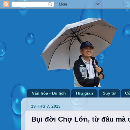
Văn hóa - Du lịch
Thư giãn
Suy tư
Cô
19 THG 7, 2013
Bụi đời Chợ Lớn, từ đâu mà 