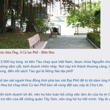
oài chùa Ông, ở Cù lao Phố - Biên Hòa
3.000 tùy tùng
từ bên Tàu chạy qua Việt Nam, được chúa Nguyễn ch
ờng sầm uất, kinh doanh nhộn nhịp. Nơi này trở thành thương cảng, 
ong, đến nỗi sách Tàu gọi là
Nông Nại đại phố
!
hố tàn sát người Hoa
đồng thời phá tan nát Đại Phố
để trị tội dám ủng
 Hoa bỏ chạy khỏi Cù lao Phố kéo về vùng đất sau này là Chợ Lớn
.
riển kinh doanh tới đó, nên họ kéo toàn bộ
công việc làm ăn của họ từ 
trợ tiền của để chống quân Tây Sơn, nên ủng hộ họ hết mình. Vậy là