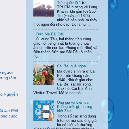
Trên quốc lộ 1 từ
TPHCM hướng về Long
Khánh, khi gần tới Suối
Tre (~ cây số 1824),
nhìn về bên phải ta thấy
một ngọn đồi nhô cao. Đó là núi...
Đức Mẹ Bãi Dâu
Ở Vũng Tàu, hai thắng tích công
giáo nổi tiếng nhất là tượng chúa
Jesus trên núi Tao Phùng (núi Nhỏ) và
Đền thánh Đức mẹ Bãi Dâu ờ triền
núi...
Cái Bè, quê ngoại
Má được sinh ra ở Cái
o người
Bè, Tiền Giang năm
trung tâm
1940. Nhà ở gần chợ
Cái Bè, sát bờ sông.
Chợ nổi Cái Bè. Ảnh:
Vietfun Travel. Má là con gái ...
 hộ Nguyễn
Ông già và biển cả:
Không biết gì, nhưng
Cù lao Phố
biết Zalo
công cuộc
Trong số các ứng dụng
Internet mà các ông già
bà cả biết và thường