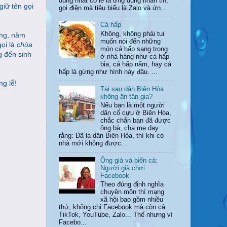
dùng nhất có lẽ là ứng dụng nhắn tin,
giữ tên gọi
gọi điện mà tiêu biểu là Zalo và ứn...
Cá hấp
Không, không phải tui
ng, năm
muốn nói đến những
gọi là
chùa
món cá hấp sang trọng
 đến sinh
ở nhà hàng như cá hấp
bia, cá hấp nấm, hay cá
hấp lá gừng như hình này đâu. ...
g lễ!
Tại sao dân Biên Hòa
không ăn tân gia?
Nếu bạn là một người
dân cố cựu ở Biên Hòa,
chắc chắn bạn đã được
ông bà, cha mẹ dạy
rằng: Đã là dân Biên Hòa, thì khi có
nhà mới không được...
Ông già và biển cả:
Người già chơi
Facebook
Theo đúng định nghĩa
chuyên môn thì mạng
xã hội bao gồm nhiều
thứ, không chi Facebook mà còn cả
TikTok, YouTube, Zalo... Thế nhưng vì
Facebo...