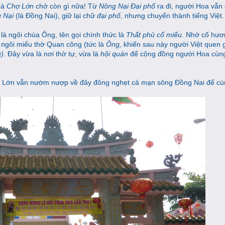
 Là
Chợ Lớn
chớ còn gì nữa! Từ
Nông Nại Đại phố
ra đi, người Hoa vẫn 
 Nại
(là Đồng Nai), giữ lại chữ
đại phố
, nhưng chuyển thành tiếng Việt.
là ngôi chùa Ông, tên gọi chính thức là
Thất phủ cổ miếu.
Nhớ cố hươ
ngôi miếu thờ Quan công (tức là
Ông,
khiến sau này người Việt quen 
u).
Đây vừa là nơi thờ tự, vừa là
hội quán
để cộng đồng người Hoa cùng
hợ Lớn vẫn nườm nượp về đây đông nghẹt cả mạn sông Đồng Nai để cún