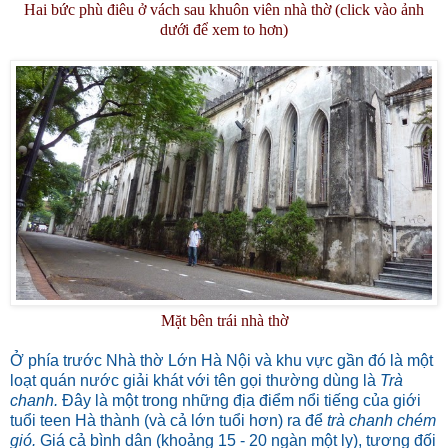
Hai bức phù điêu ở vách sau khuôn viên nhà thờ (click vào ảnh
dưới để xem to hơn)
Mặt bên trái nhà thờ
Ở phía trước Nhà thờ Lớn Hà Nội và khu vực gần đó là một
loạt quán nước giải khát với tên gọi thường dùng là
Trà
chanh.
Đây là một trong những địa điểm nổi tiếng của giới
tuổi teen Hà thành (và cả lớn tuổi hơn) ra để
trà chanh chém
gió.
Giá cả bình dân (khoảng 15 - 20 ngàn một ly), tương đối