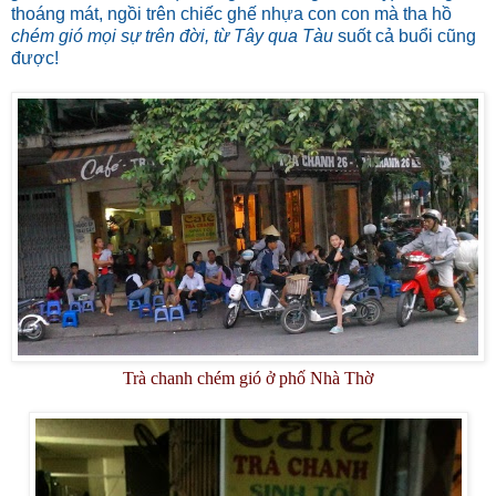
thoáng mát, ngồi trên chiếc ghế nhựa con con mà tha hồ
chém gió mọi sự trên đời, từ Tây qua Tàu
suốt cả buổi cũng
được!
Trà chanh chém gió ở phố Nhà Thờ