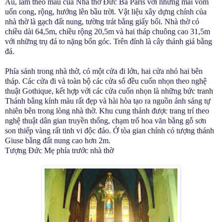
Âu, làm theo mẫu của Nhà thờ Đức Bà Paris với những mái vòm
uốn cong, rộng, hướng lên bầu trời. Vật liệu xây dựng chính của
nhà thờ là gạch đất nung, tường trát bằng giấy bổi. Nhà thờ có
chiều dài 64,5m, chiều rộng 20,5m và hai tháp chuông cao 31,5m
với những trụ đá to nặng bốn góc. Trên đỉnh là cây thánh giá bằng
đá.
Phía sảnh trong nhà thờ, có một cửa đi lớn, hai cửa nhỏ hai bên
tháp. Các cửa đi và toàn bộ các cửa sổ đều cuốn nhọn theo nghệ
thuật Gothique, kết hợp với các cửa cuốn nhọn là những bức tranh
Thánh bằng kính màu rất đẹp và hài hòa tạo ra nguồn ánh sáng tự
nhiên bên trong lòng nhà thờ. Khu cung thánh được trang trí theo
nghệ thuật dân gian truyền thống, chạm trổ hoa văn bằng gỗ sơn
son thiếp vàng rất tinh vi độc đáo. Ở tòa gian chính có tượng thánh
Giuse bằng đất nung cao hơn 2m.
Tượng Đức Mẹ phía trước nhà thờ