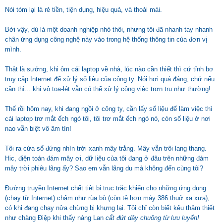
Nói tóm lại là rẻ tiền, tiện dụng, hiệu quả, và thoải mái.
Bởi vậy, dù là một doanh nghiệp nhỏ thôi, nhưng tôi đã nhanh tay nhanh
chân ứng dụng công nghệ này vào trong hệ thống thông tin của đơn vị
mình.
Thật là sướng, khi ôm cái laptop về nhà, lúc nào cần thiết thì cứ tỉnh bơ
truy cập Internet để xử lý số liệu của công ty. Nói hơi quá đáng, chứ nếu
cần thì... khi vô toa-lét vẫn có thể xử lý công việc trơn tru như thường!
Thế rồi hôm nay, khi đang ngồi ở công ty, cần lấy số liệu để làm việc thì
cái laptop trơ mắt ếch ngó tôi, tôi trơ mắt ếch ngó nó, còn số liệu ở nơi
nao vẫn biệt vô âm tín!
Tôi ra cửa sổ đứng nhìn trời xanh mây trắng. Mây vẫn trôi lang thang.
Hic, điện toán đám mây ơi, dữ liệu của tôi đang ở đâu trên những đám
mây trời phiêu lãng ấy? Sao em vẫn lãng du mà không đến cùng tôi?
Đường truyền Internet chết tiệt bị trục trặc khiến cho những ứng dụng
(chạy từ Internet) chậm như rùa bò (còn tệ hơn máy 386 thuở xa xưa),
có khi đang chạy nửa chừng bị khựng lại. Tôi chỉ còn biết kêu thảm thiết
như chàng Điệp khi thấy nàng Lan
cắt đứt dây chuông từ lưu luyến!