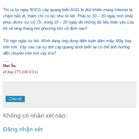
Thì ra từ ngày 8/3/11 cáp quang biển AGG bị đứt khiến mạng Internet bị
chậm hẳn đi, thậm chí có lúc như tê liệt. Phải từ 10 – 20 ngày mới khắc
phục được sự cố. Ôi, trong 10 – 20 ngày đó những dữ liệu thân yêu của
tôi sẽ lang thang nơi phương trời vô định nào?
Tôi ngơ ngác tự hỏi:
Mình đang ứng dụng điện toán đám mây. Mây bay
trên trời. Vậy sao cái vụ đứt cáp quang dưới biển lại có thể ảnh hưởng
đến chuyện trên trời vậy kìa?
___
Hai
Ẩu
eChip 275 (18/3/11)
Chia sẻ
Không có nhận xét nào:
Đăng nhận xét