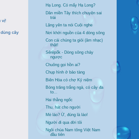
Hạ Long. Có mấy Hạ Long?
Dân miền Tây thích chuyện sai
trái
 vị!
Lặng yên ta nói Cuội nghe
i dùng cây
Nơi khởi nguồn của 4 dòng sông
Con cái chúng ta giỏi (âm nhạc)
thật!
Sêrêpốk - Dòng sông chảy
ngược
Chuông gọi hồn ai?
Chụp hình ở bảo tàng
Biên Hòa có chợ Kỷ niệm
Bóng trăng trắng ngà, có cây đa
to...
Hai thằng ngốc
Thu, hát cho người
Mè láo? Ừ, đúng là láo!
Người đi qua đời tôi
Ngôi chùa Nam tông Việt Nam
đầu tiên