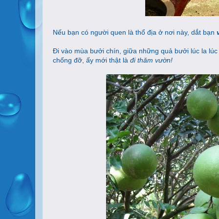
Nếu bạn có người quen là thổ địa ở nơi này, dắt bạn
Đi vào mùa bưởi chín, giữa những quả bưởi lúc la lúc
chống đỡ, ấy mới thật là
đi thăm vườn!