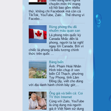
Theo đúng định nghĩa
chuyên môn thì mạng
xã hội bao gồm nhiều
thứ, không chi Facebook mà còn cả
TikTok, YouTube, Zalo... Thế nhưng vì
Facebo...
Rừng phong thu đã
nhuốm màu quan san
Lá phong trên quốc kỳ
Canada Nhắc đến lá
phong, người ta lại nghĩ
ngay tới Canada. Bởi vì
chiếc lá phong là biểu tượng chính
thức trên quốc ...
Bàng biển
Ảnh: Phạm Hoài Nhân
Hình trên chụp ở ven
biển Cổ Thạch, phường
Tuy Phong, tỉnh Lâm
Đồng (ấy, viết cho đúng
với địa danh hành chính bây giờ,...
Ông già và biển cả: Coi
TV thời Internet
Cùng với Zalo, YouTube
là ứng dụng mà người
già ở Việt Nam sử dụng