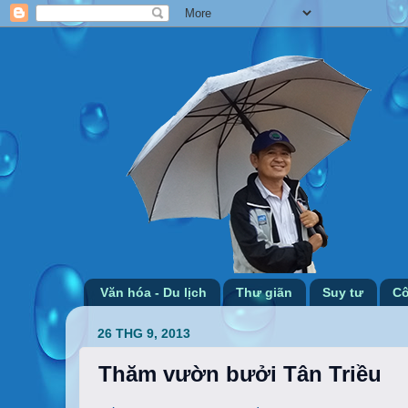
Văn hóa - Du lịch
Thư giãn
Suy tư
Cô
26 THG 9, 2013
Thăm vườn bưởi Tân Triều