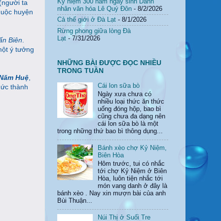
Kỷ niệm 300 năm ngày sinh Danh
(người ta
nhân văn hóa Lê Quý Đôn
- 8/2/2026
thuộc huyện
Cả thế giới ở Đà Lạt
- 8/1/2026
Rừng phong giữa lòng Đà
Lạt
- 7/31/2026
ấn Biên
.
một ý tưởng
NHỮNG BÀI ĐƯỢC ĐỌC NHIỀU
TRONG TUẦN
 Năm Huệ
,
Cái lon sữa bò
hức thành
Ngày xưa chưa có
nhiều loại thức ăn thức
uống đóng hộp, bao bì
cũng chưa đa dạng nên
cái lon sữa bò là một
trong những thứ bao bì thông dụng...
Bánh xèo chợ Kỷ Niệm,
Biên Hòa
Hôm trước, tui có nhắc
tới chợ Kỷ Niệm ở Biên
Hòa, luôn tiện nhắc tới
món vang danh ở đây là
bánh xèo . Nay xin mượn bài của anh
Bùi Thuận...
Núi Thị ở Suối Tre