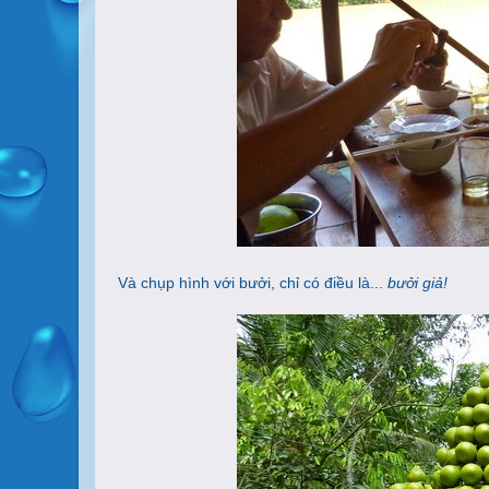
Và chụp hình với bưởi, chỉ có điều là...
bưởi giả!