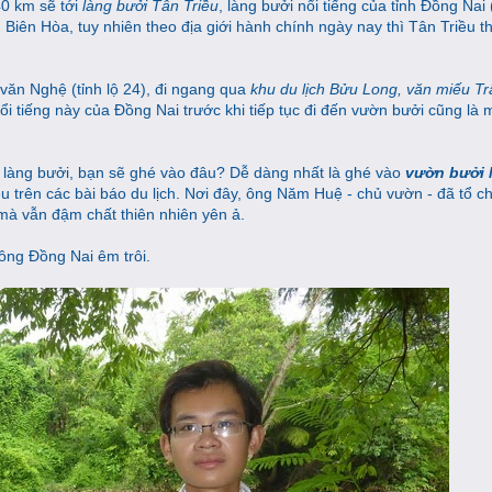
40 km sẽ tới
làng bưởi Tân Triều
, làng bưởi nổi tiếng của tỉnh Đồng Nai 
nh Biên Hòa, tuy nhiên theo địa giới hành chính ngày nay thì Tân Triều 
văn Nghệ (tỉnh lộ 24), đi ngang qua
khu du lịch Bửu Long, văn miếu Tr
ổi tiếng này của Đồng Nai trước khi tiếp tục đi đến vườn bưởi cũng là 
ột làng bưởi, bạn sẽ ghé vào đâu? Dễ dàng nhất là ghé vào
vườn bưởi
iều trên các bài báo du lịch. Nơi đây, ông Năm Huệ - chủ vườn - đã tổ c
mà vẫn đậm chất thiên nhiên yên ả.
ng Đồng Nai êm trôi.