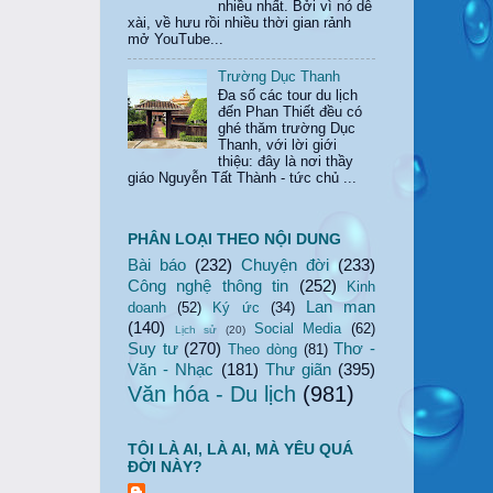
nhiều nhất. Bởi vì nó dễ
xài, về hưu rồi nhiều thời gian rảnh
mở YouTube...
Trường Dục Thanh
Đa số các tour du lịch
đến Phan Thiết đều có
ghé thăm trường Dục
Thanh, với lời giới
thiệu: đây là nơi thầy
giáo Nguyễn Tất Thành - tức chủ ...
PHÂN LOẠI THEO NỘI DUNG
Bài báo
(232)
Chuyện đời
(233)
Công nghệ thông tin
(252)
Kinh
Lan man
doanh
(52)
Ký ức
(34)
(140)
Social Media
(62)
Lịch sử
(20)
Suy tư
(270)
Thơ -
Theo dòng
(81)
Văn - Nhạc
(181)
Thư giãn
(395)
Văn hóa - Du lịch
(981)
TÔI LÀ AI, LÀ AI, MÀ YÊU QUÁ
ĐỜI NÀY?