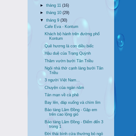
►
tháng 11
(16)
►
tháng 10
(29)
▼
tháng 9
(30)
Cafe Eva - Kontum
Khách bộ hành trên đường phố
Kontum
Quê hương là con diều biếc
Hậu duệ của Trạng Quỳnh
Thăm vườn bưởi Tân Triều
Ngôi nhà thờ cạnh làng bưởi Tân
Triều
3 người Việt Nam...
Chuyện của ngàn năm
Tản mạn về cà phê
Bay lên, đáp xuống và chìm lỉm
Bảo tàng Lâm Đồng - Gặp em
trên cao lộng gió
Bảo tàng Lâm Đồng - Điểm đến 3
trong 1
Đời thái bình cửa thường bỏ ngỏ