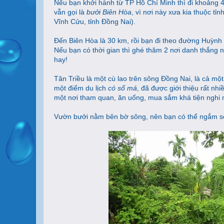
Nếu bạn khởi hành từ TP Hồ Chí Minh thì đi khoảng 
vẫn gọi là
bưởi Biên Hòa
, vì nơi này xưa kia thuộc tỉ
Vĩnh Cửu, tỉnh Đồng Nai).
Đến Biên Hòa là 30 km, rồi bạn đi theo đường Huỳnh 
Nếu bạn có thời gian thì ghé thăm 2 nơi danh thắng n
hay!
Tân Triều là một cù lao trên sông Đồng Nai, là cả m
một điểm du lịch
có số má
, đã được giới thiệu rất nh
một nơi tham quan, ăn uống, mua sắm khá tiện nghi 
Vườn bưởi nằm bên bờ sông, nên bạn có thể ngắm sô