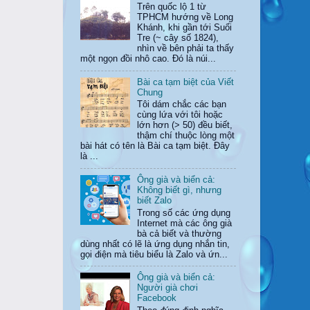
Trên quốc lộ 1 từ
TPHCM hướng về Long
Khánh, khi gần tới Suối
Tre (~ cây số 1824),
nhìn về bên phải ta thấy
một ngọn đồi nhô cao. Đó là núi...
Bài ca tạm biệt của Viết
Chung
Tôi dám chắc các bạn
cùng lứa với tôi hoặc
lớn hơn (> 50) đều biết,
thậm chí thuộc lòng một
bài hát có tên là Bài ca tạm biệt. Đây
là ...
Ông già và biển cả:
Không biết gì, nhưng
biết Zalo
Trong số các ứng dụng
Internet mà các ông già
bà cả biết và thường
dùng nhất có lẽ là ứng dụng nhắn tin,
gọi điện mà tiêu biểu là Zalo và ứn...
Ông già và biển cả:
Người già chơi
Facebook