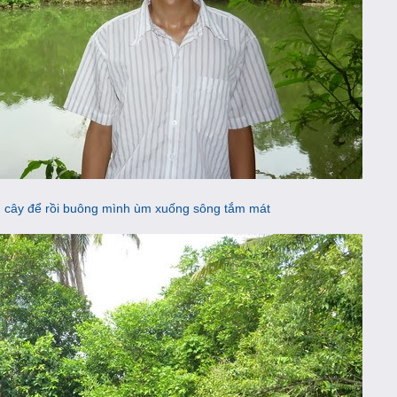
ên cây để rồi buông mình ùm xuống sông tắm mát