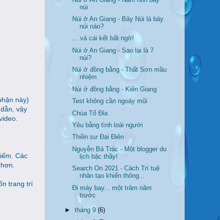
núi
Núi ở An Giang - Bảy Núi là bảy
núi nào?
... và cái kết bất ngờ!
Núi ở An Giang - Sao lại là 7
núi?
Núi ở đồng bằng - Thất Sơn mầu
nhiệm
Núi ở đồng bằng - Kiên Giang
phận này)
Test không cần ngoáy mũi
 dẫn, vậy
Chùa Tổ Đỉa
video.
Yêu bằng tình loài người
Thiền sư Đại Điên
Nguyễn Bá Trác - Một blogger du
kiếm. Các
lịch bậc thầy!
 hơn.
Search On 2021 - Cách Trí tuệ
nhân tạo khiến thông...
n trang trí
Đi máy bay... một trăm năm
trước
►
tháng 9
(6)