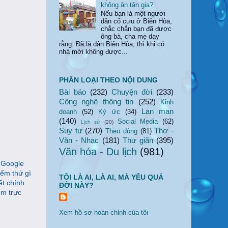
không ăn tân gia?
Nếu bạn là một người
dân cố cựu ở Biên Hòa,
chắc chắn bạn đã được
ông bà, cha mẹ dạy
rằng: Đã là dân Biên Hòa, thì khi có
nhà mới không được...
PHÂN LOẠI THEO NỘI DUNG
Bài báo
(232)
Chuyện đời
(233)
Công nghệ thông tin
(252)
Kinh
Lan man
doanh
(52)
Ký ức
(34)
(140)
Social Media
(62)
Lịch sử
(20)
Suy tư
(270)
Thơ -
Theo dòng
(81)
Văn - Nhạc
(181)
Thư giãn
(395)
Văn hóa - Du lịch
(981)
u Google
iếm thứ gì
TÔI LÀ AI, LÀ AI, MÀ YÊU QUÁ
ết chính
ĐỜI NÀY?
ếm trực
Xem hồ sơ hoàn chỉnh của tôi