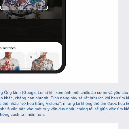
ợng Ống kính (Google Lens) khi xem ảnh một chiếc áo sơ mi và yêu cầ
áo khác, chẳng hạn như tất. Tính năng này sẽ rất hữu ích khi bạn tìm k
 thể nhập "vớ hoa trắng Victoria", nhưng lại không thể tìm được họa ti
 và văn bản vào một truy vấn duy nhất, chúng tôi sẽ giúp việc tìm ki
những cách tự nhiên hơn.