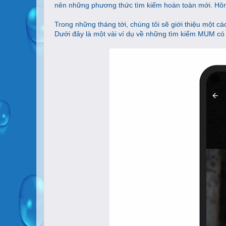
nên những phương thức tìm kiếm hoàn toàn mới. Hôm n
Trong những tháng tới, chúng tôi sẽ giới thiệu một cá
Dưới đây là một vài ví dụ về những tìm kiếm MUM có