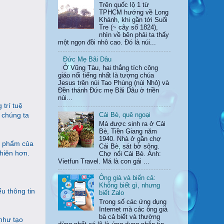
Trên quốc lộ 1 từ
TPHCM hướng về Long
Khánh, khi gần tới Suối
Tre (~ cây số 1824),
nhìn về bên phải ta thấy
một ngọn đồi nhô cao. Đó là núi...
Đức Mẹ Bãi Dâu
Ở Vũng Tàu, hai thắng tích công
giáo nổi tiếng nhất là tượng chúa
Jesus trên núi Tao Phùng (núi Nhỏ) và
Đền thánh Đức mẹ Bãi Dâu ờ triền
núi...
 trí tuệ
 chúng ta
Cái Bè, quê ngoại
Má được sinh ra ở Cái
Bè, Tiền Giang năm
1940. Nhà ở gần chợ
ản phẩm của
Cái Bè, sát bờ sông.
hiên hơn.
Chợ nổi Cái Bè. Ảnh:
Vietfun Travel. Má là con gái ...
Ông già và biển cả:
Không biết gì, nhưng
u thông tin
biết Zalo
Trong số các ứng dụng
Internet mà các ông già
bà cả biết và thường
như tạo