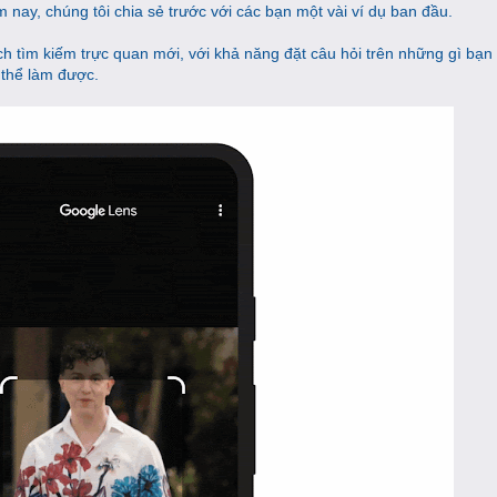
ay, chúng tôi chia sẻ trước với các bạn một vài ví dụ ban đầu.
ch tìm kiếm trực quan mới, với khả năng đặt câu hỏi trên những gì bạn 
 thể làm được.