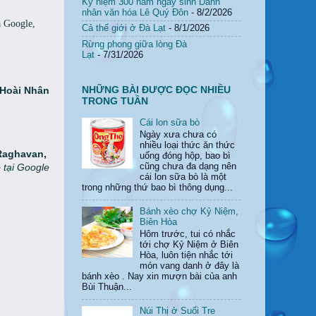
Kỷ niệm 300 năm ngày sinh Danh
nhân văn hóa Lê Quý Đôn
- 8/2/2026
a Google,
Cả thế giới ở Đà Lạt
- 8/1/2026
Rừng phong giữa lòng Đà
Lạt
- 7/31/2026
NHỮNG BÀI ĐƯỢC ĐỌC NHIỀU
Hoài Nhân
TRONG TUẦN
Cái lon sữa bò
Ngày xưa chưa có
nhiều loại thức ăn thức
Raghavan,
uống đóng hộp, bao bì
cũng chưa đa dạng nên
 tại Google
cái lon sữa bò là một
trong những thứ bao bì thông dụng...
Bánh xèo chợ Kỷ Niệm,
Biên Hòa
Hôm trước, tui có nhắc
tới chợ Kỷ Niệm ở Biên
Hòa, luôn tiện nhắc tới
món vang danh ở đây là
bánh xèo . Nay xin mượn bài của anh
Bùi Thuận...
Núi Thị ở Suối Tre