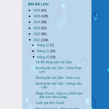
BÀI ĐÃ LƯU
►
2026
(64)
►
2025
(108)
►
2024
(58)
►
2023
(63)
►
2022
(90)
▼
2021
(104)
►
tháng 12
(7)
►
tháng 11
(16)
▼
tháng 10
(19)
Vồ Bồ Hong trên núi Cấm
Đường lên núi Cấm - Chùa Phật
Lớn
Đường lên núi Cấm - thuở xưa
Đường lên núi Cấm - không cấm
- cấm
Magic Eraser, công cụ chỉnh sửa
ảnh mới trên Googl...
Cuộc gọi thời Covid
Núi ở An Giang - Năm non bảy