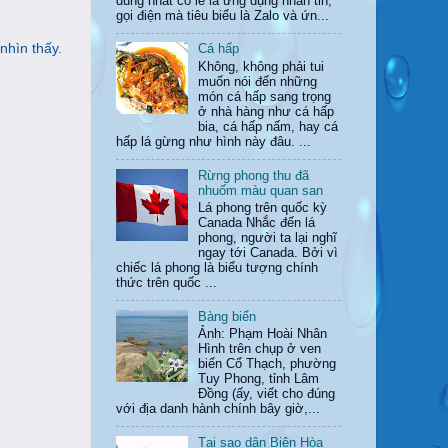
dùng nhất có lẽ là ứng dụng nhắn tin,
gọi điện mà tiêu biểu là Zalo và ứn...
nhìn thấy.
Cá hấp
Không, không phải tui
muốn nói đến những
món cá hấp sang trọng
ở nhà hàng như cá hấp
bia, cá hấp nấm, hay cá
hấp lá gừng như hình này đâu. ...
Rừng phong thu đã
nhuốm màu quan san
Lá phong trên quốc kỳ
Canada Nhắc đến lá
phong, người ta lại nghĩ
ngay tới Canada. Bởi vì
chiếc lá phong là biểu tượng chính
thức trên quốc ...
Bàng biển
Ảnh: Phạm Hoài Nhân
Hình trên chụp ở ven
biển Cổ Thạch, phường
Tuy Phong, tỉnh Lâm
Đồng (ấy, viết cho đúng
với địa danh hành chính bây giờ,...
Tại sao dân Biên Hòa