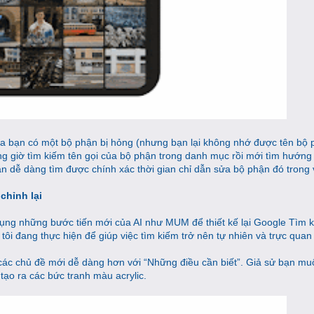
ủa bạn có một bộ phận bị hỏng (nhưng bạn lại không nhớ được tên bộ 
g giờ tìm kiếm tên gọi của bộ phận trong danh mục rồi mới tìm hướng
bạn dễ dàng tìm được chính xác thời gian chỉ dẫn sửa bộ phận đó trong 
chỉnh lại
ụng những bước tiến mới của AI như MUM để thiết kế lại Google Tìm 
ôi đang thực hiện để giúp việc tìm kiếm trở nên tự nhiên và trực quan
các chủ đề mới dễ dàng hơn với “Những điều cần biết”. Giả sử bạn muố
ạo ra các bức tranh màu acrylic.