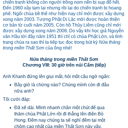
chiến tranh không còn người trông nom nên bị sụp đổ hết.
Đến 1960 xây tạm lại nhưng rồi lại do chiến tranh bị hoang
phế. Ngôi chùa bề thế như hiện nay chỉ mới được xây dựng
xong năm 2003. Tượng Phật Di Lặc mới được hoàn thiện
cơ bản từ cuối năm 2005. Còn hồ Thủy Liêm cũng chỉ mới
được xây dựng xong năm 2008. Do vậy khi học giả Nguyễn
văn Hầu tới đây năm 1951 thì chỉ có chùa Phật Lớn, và tình
trạng chùa ra sao thì ta tiếp tục đọc trong bút ký
Nửa tháng
trong miền Thất Sơn
của ông nhé!
Nửa tháng trong miền Thất Sơn
Chương VIII: 30 giờ trên núi Cấm (tiếp)
Anh Khanh đứng lên giụi mắt, hỏi một câu ngớ ngẩn:
Bây giờ là chừng nào? Chúng mình còn đi đâu
nữa anh?
Tôi cười đáp:
Đã xế dài. Mình nhanh chân một chút để qua
thăm chùa Phật Lớn rồi đi thẳng lên điện Bò
Hong. Đêm nay chúng ta sẽ nghỉ đêm tại một
chỏm cao nhất của miền Thất Sơn này vậy.