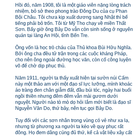
Hồi đó, năm 1908, tôi là một giáo viên nặng lòng trách
nhiệm, bỏ sở theo phong trào Đông Du của cụ Phan
Bội Châu. Tôi chưa kịp xuất dương sang Nhật thì bể
tiếng phải bỏ trốn. Tôi từ Mỹ Tho chạy về miền Thất
Sơn. Bấy giờ ông Bảy Do vẫn còn sinh sống ở nguyên
quán tại làng An Hội, tỉnh Bến Tre.
Ông vốn là học trò cháu của Thủ khoa Bùi Hữu Nghĩa.
Bởi ông cha đều tử trận trong các cuộc kháng Pháp,
cho nên ông ngoài đường học văn, còn cố công luyện
võ để chờ dịp phục thù.
Năm 1911, người ta thấy xuất hiện tại sườn núi Cấm
này một thảo am với một đạo sĩ lực lưỡng, mình khoác
áo tràng đen chân giẫm đất, đầu búi tóc, ngày hai buổi
ngồi thiền nhưng đêm đêm vẫn mài gươm dưới
nguyệt. Người nào tò mò dọ hỏi lắm mới biết là đạo sĩ
Nguyễn Văn Do, thứ bảy, nên tục gọi Bảy Do.
Tuy đối với các sơn nhân trong vùng có vẻ như xa lạ,
nhưng từ phương xa người ta kéo về quy phục rất
đông. Họ đem dâng cúng đủ thứ, kể cả vật liệu xây cất