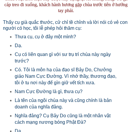
cáp treo đi xuống, khách hành hương gặp chùa trước tiên ở hướng
tay phải.
Thấy cụ già quắc thước, cử chỉ tề chỉnh và lời nói có vẻ con
người có học, tôi lễ phép hỏi thăm cụ:
Thưa cụ, cụ ở đây một mình?
Dạ.
Cụ có liên quan gì với sư trụ trì chùa này ngày
trước?
Có. Tôi là môn hạ của đạo sĩ Bảy Do, Chưởng
giáo Nam Cực Đường. Vì nhớ thầy, thương đạo,
tôi ở tu nơi này để gìn giữ vết tích xưa.
Nam Cực Đường là gì, thưa cụ?
Là tên của ngôi chùa này và cũng chính là bản
doanh của nghĩa đảng.
Nghĩa đảng? Cụ Bảy Do cũng là một nhân vật
cách mạng nương bóng Phật Đà?
Dạ.