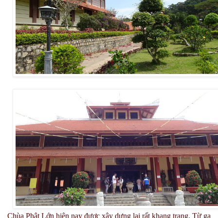
Chùa Phật Lớn hiện nay được xây dựng lại rất khang trang. Từ ga