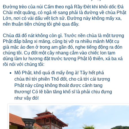
Đường trèo của núi Cấm theo ngả Rầy Đét khi khỏi dốc Đá
Chài một quãng, có ngả rẽ sang phải là đường về chùa Phật
Lớn, nơi có vài dấu vết lịch sử. Đường này không mấy xa,
nên thuận tiện chúng tôi ghé qua đây.
Chùa đã đổ nát không còn gì. Trước nền chùa là một tượng
Phật đắp bằng xi măng, cũng bị vỡ ra nhiều mảnh Một cụ
già mặc áo đen ở trong am gần đó, nghe tiếng động ra đón
chúng tôi. Cụ đốt một cây nhang cắm vào chiếc lon tạm
dùng làm lư hương đặt trước tượng Phật lộ thiên, xá ba xá
rồi nói với chúng tôi:
Mô Phật, khổ quá đi mấy ông à! Tây hết phá
chùa thì tới phiên Thổ đốt, cho cả tới cái tượng
Phật này cũng không thoát được cảnh tang
thương! Có lẽ bần tăng khổ sĩ là phải chịu đựng
như vậy đó!